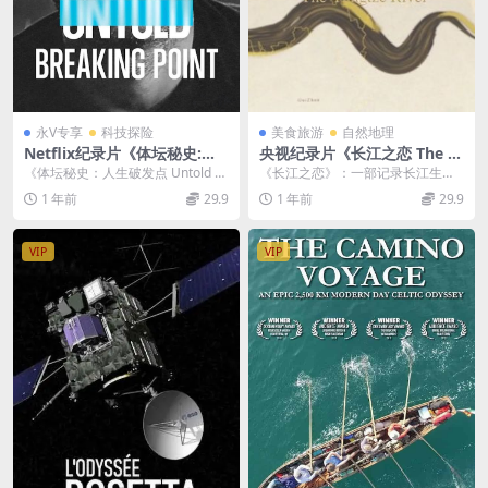
永V专享
科技探险
美食旅游
自然地理
Netflix纪录片《体坛秘史:人
央视纪录片《长江之恋 The Y
生破发点/体坛秘史 Untold B
angtze River 2019》国语英
《体坛秘史：人生破发点 Untold Br
《长江之恋》：一部记录长江生态
reaking Point 2021》英语多
字 1080P/MKV/7.83G 纪录片
eaking Point 2021》：...
变迁的纪录片 《长江之恋 The Yan
1 年前
29.9
1 年前
29.9
国中字 官方纯净版 4K超清/M
长江之恋下载
gtze ...
KV/7.86G
VIP
VIP