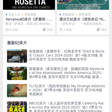
历史人文
科技探险
美食旅游
自然地理
Terranoa纪录片《罗塞塔：彗
爱尔兰纪录片《灵性舟记 The
星记忆 Rosetta Memories O
Camino Voyage 2018》英语
解读《罗塞塔：彗星记忆 Rosetta
《灵性舟记》：一场疯狂的航海冒
f A Comet 2017》英语外挂
中英双字 无水印纯净版 1080
Memories Of A Comet》...
险 《灵性舟记 The Camino Voyag
9 月前
29.9
1 年前
29.9
英字 720P/MKV/1.61GB 宇宙
P/MKV/5.11G 卡米诺之旅
e...
探索
最新纪录片
探索频道《废棚寻车：经典老爷车 Shed & Burie
d: Classic Cars 2024-2026》第1-4集全38集 英
语中英双字 无水印纯净版 翻新老爷车
探索频道《废弃建筑之谜：隐藏的美国 Mysterie
s of the Abandoned: Hidden America 2025》
第4季全9集 英语中英双字 无水印纯净版 被遗弃
之谜
TLC纪录片《我的奇怪癖好 My Strange Addictio
n 2026》第7季全8集 英语中英双字 官方纯净版
奇葩癖好
BBC纪录片《名人版环游世界竞赛 Celebrity Rac
e Across the World 2023-2025》第1-3季全18
集 英语中英双字 无水印纯净版 1080P/MKV/44.8