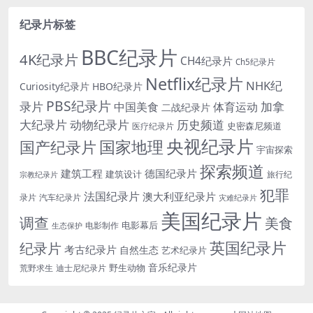
纪录片标签
BBC纪录片
4K纪录片
CH4纪录片
Ch5纪录片
Netflix纪录片
NHK纪
Curiosity纪录片
HBO纪录片
PBS纪录片
录片
加拿
中国美食
体育运动
二战纪录片
大纪录片
动物纪录片
历史频道
史密森尼频道
医疗纪录片
央视纪录片
国家地理
国产纪录片
宇宙探索
探索频道
建筑工程
德国纪录片
建筑设计
旅行纪
宗教纪录片
犯罪
法国纪录片
澳大利亚纪录片
录片
汽车纪录片
灾难纪录片
美国纪录片
调查
美食
电影幕后
电影制作
生态保护
英国纪录片
纪录片
考古纪录片
自然生态
艺术纪录片
音乐纪录片
野生动物
迪士尼纪录片
荒野求生