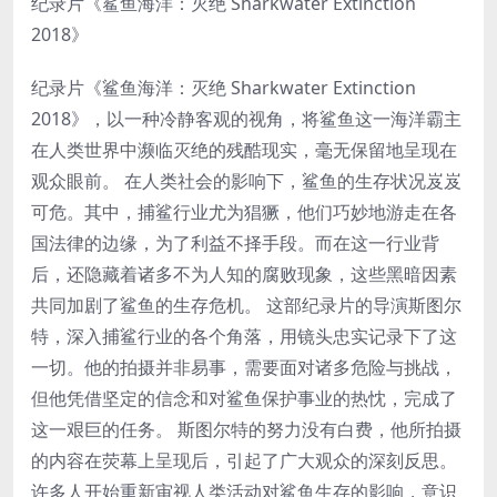
纪录片《鲨鱼海洋：灭绝 Sharkwater Extinction
2018》
纪录片《鲨鱼海洋：灭绝 Sharkwater Extinction
2018》，以一种冷静客观的视角，将鲨鱼这一海洋霸主
在人类世界中濒临灭绝的残酷现实，毫无保留地呈现在
观众眼前。 在人类社会的影响下，鲨鱼的生存状况岌岌
可危。其中，捕鲨行业尤为猖獗，他们巧妙地游走在各
国法律的边缘，为了利益不择手段。而在这一行业背
后，还隐藏着诸多不为人知的腐败现象，这些黑暗因素
共同加剧了鲨鱼的生存危机。 这部纪录片的导演斯图尔
特，深入捕鲨行业的各个角落，用镜头忠实记录下了这
一切。他的拍摄并非易事，需要面对诸多危险与挑战，
但他凭借坚定的信念和对鲨鱼保护事业的热忱，完成了
这一艰巨的任务。 斯图尔特的努力没有白费，他所拍摄
的内容在荧幕上呈现后，引起了广大观众的深刻反思。
许多人开始重新审视人类活动对鲨鱼生存的影响，意识