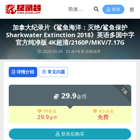
登录
加拿大纪录片《鲨鱼海洋：灭绝/鲨鱼保护
Sharkwater Extinction 2018》英语多国中字
官方纯净版 4K超清/2160P/MKV/7.17G
2025-03-26
永V专享
自然地理
详情介绍
常见问题
下载
29.9
金币
VIP会员
永久会员
29.9
免费
金币
登录后购买