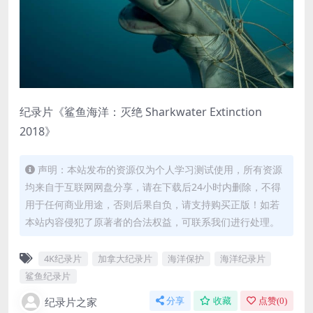
纪录片《鲨鱼海洋：灭绝 Sharkwater Extinction
2018》
声明：本站发布的资源仅为个人学习测试使用，所有资源
均来自于互联网网盘分享，请在下载后24小时内删除，不得
用于任何商业用途，否则后果自负，请支持购买正版！如若
本站内容侵犯了原著者的合法权益，可联系我们进行处理。
4K纪录片
加拿大纪录片
海洋保护
海洋纪录片
鲨鱼纪录片
纪录片之家
分享
收藏
点赞(
0
)