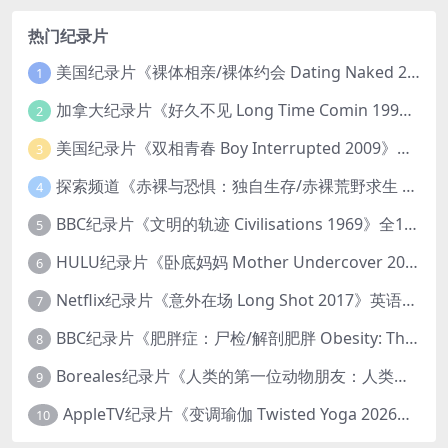
热门纪录片
美国纪录片《裸体相亲/裸体约会 Dating Naked 2014-2016》第1-3季全33集 英语中英双字 无水印纯净版 1080P/MKV/85.6G 裸体相亲真人秀
1
加拿大纪录片《好久不见 Long Time Comin 1993》英语中英双字 官方纯净版 1080P/MKV/1G 女同性艺术家
2
美国纪录片《双相青春 Boy Interrupted 2009》英语中英双字 官方纯净版 1080P/MKV/1.43G 青少年躁郁症
3
探索频道《赤裸与恐惧：独自生存/赤裸荒野求生 Naked and Afraid: Solo 2023》第一季全8集 英语中英双字 官方纯净版 高码1080P/MKV/45.4G
4
BBC纪录片《文明的轨迹 Civilisations 1969》全13集 英语中英双字 高清收藏版 1080P/MKV/64.1G 西方艺术史话
5
HULU纪录片《卧底妈妈 Mother Undercover 2023》全4集 英语中英双字 官方纯净版 1080P/MKV/7.6G 拯救孩子
6
Netflix纪录片《意外在场 Long Shot 2017》英语中字 720P/NKV/1.06GB 美国谋杀误判案件
7
BBC纪录片《肥胖症：尸检/解剖肥胖 Obesity: The Post Mortem 2016》英语中英双字 无水印纯净版 1080P/MKV/1.03G
8
Boreales纪录片《人类的第一位动物朋友：人类和狗的神奇故事 Man’s First Friend 2018》英语中英双字 1080P/MP4/1.8G 狗的神奇故事
9
AppleTV纪录片《变调瑜伽 Twisted Yoga 2026》全3集 英语中英双字 无水印纯净版 1080P/MKV/10G 瑜伽大师背后的真相
10