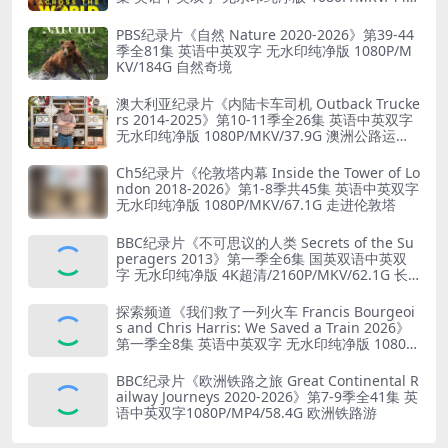
G 旅行竞赛
PBS纪录片《自然 Nature 2020-2026》第39-44
季全81集 英语中英双字 无水印纯净版 1080P/M
KV/184G 自然奇境
澳大利亚纪录片《内陆卡车司机 Outback Trucke
rs 2014-2025》第10-11季全26集 英语中英双字
无水印纯净版 1080P/MKV/37.9G 澳洲公路运输
业
Ch5纪录片《伦敦塔内幕 Inside the Tower of Lo
ndon 2018-2026》第1-8季共45集 英语中英双字
无水印纯净版 1080P/MKV/67.1G 走进伦敦塔
BBC纪录片《不可思议的人类 Secrets of the Su
peragers 2013》第一季全6集 国英双语中英双
字 无水印纯净版 4K超清/2160P/MKV/62.1G 长
寿的秘诀
探索频道《我们救了一列火车 Francis Bourgeoi
s and Chris Harris: We Saved a Train 2026》
第一季全8集 英语中英双字 无水印纯净版 1080P/
MKV/19.6G 火车修复
BBC纪录片《欧洲铁路之旅 Great Continental R
ailway Journeys 2020-2026》第7-9季全41集 英
语中英双字1080P/MP4/58.4G 欧洲铁路游