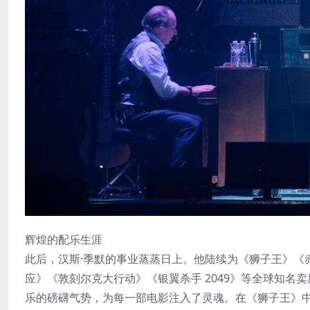
辉煌的配乐生涯
此后，汉斯·季默的事业蒸蒸日上。他陆续为《狮子王》《
应》《敦刻尔克大行动》《银翼杀手 2049》等全球知
乐的磅礴气势，为每一部电影注入了灵魂。在《狮子王》