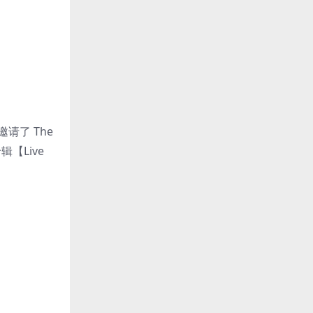
请了 The
【Live