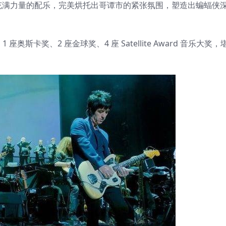
充满力量的配乐，完美烘托出哥谭市的紧张氛围，塑造出蝙蝠侠
斯卡奖、2 座金球奖、4 座 Satellite Award 音乐大奖