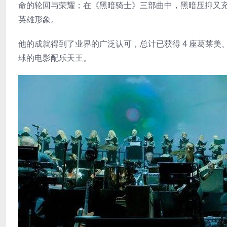
命的轮回与荣耀；在《黑暗骑士》三部曲中，黑暗压抑又
英雄形象。
他的成就得到了业界的广泛认可，总计已获得 4 座葛莱美、1 座奥
球的电影配乐天王。