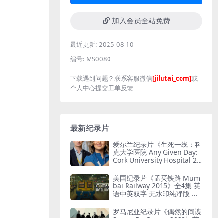
加入会员全站免费
最近更新:
2025-08-10
编号:
MS0080
下载遇到问题？联系客服微信
[jilutai_com]
或
个人中心提交工单反馈
最新纪录片
爱尔兰纪录片《生死一线：科
克大学医院 Any Given Day:
Cork University Hospital 20
26》全6集 英语中英双字 无
水印纯净版 爱尔兰医院
美国纪录片《孟买铁路 Mum
bai Railway 2015》全4集 英
语中英双字 无水印纯净版 孟
买铁路
罗马尼亚纪录片《偶然的间谍