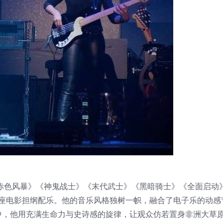
赤色风暴》《神鬼战士》《末代武士》《黑暗骑士》《全面启动
名卖座电影担纲配乐。他的音乐风格独树一帜，融合了电子乐的动感
中，他用充满生命力与史诗感的旋律，让观众仿若置身非洲大草