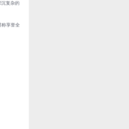
深沉复杂的
，堪称享誉全