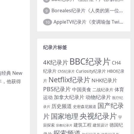
Boreales纪录片《人类的第一位动物朋友：人类和狗的神奇故事 Man’s First Friend 2018》英语中英双字 1080P/MP4/1.8G 狗的神奇故事
9
AppleTV纪录片《变调瑜伽 Twisted Yoga 2026》全3集 英语中英双字 无水印纯净版 1080P/MKV/10G 瑜伽大师背后的真相
10
纪录片标签
BBC纪录片
4K纪录片
CH4
纪录片
Curiosity纪录片
HBO纪录
Ch5纪录片
与经典 New
Netflix纪录片
NHK纪录片
片
 年，他获得
PBS纪录片
中国美食
体育
二战纪录片
加拿大纪录片
动物纪录片
运动
医疗纪
国产纪录
历史频道
史密森尼频道
录片
央视纪录片
国家地理
片
宇
建筑工程
德国纪
宙探索
建筑设计
宗教纪录片
探索频道
录片