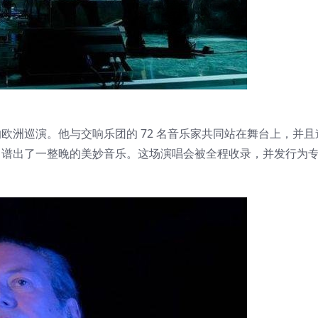
成功的欧洲巡演。他与交响乐团的 72 名音乐家共同站在舞台上，并且邀
演出嘉宾，谱出了一整晚的美妙音乐。这场演唱会被全程收录，并发行为专辑