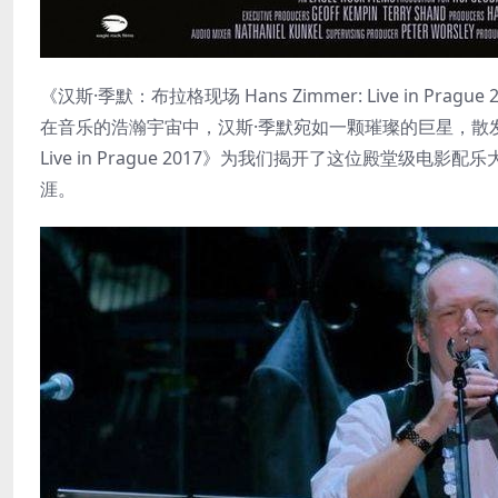
《汉斯·季默：布拉格现场 Hans Zimmer: Live in Pra
在音乐的浩瀚宇宙中，汉斯·季默宛如一颗璀璨的巨星，散发着独
Live in Prague 2017》为我们揭开了这位殿堂
涯。