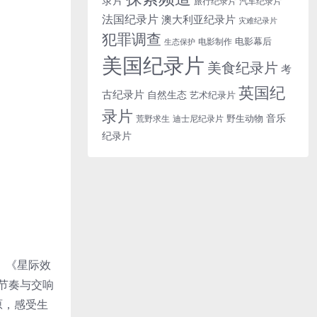
旅行纪录片
汽车纪录片
法国纪录片
澳大利亚纪录片
灾难纪录片
犯罪调查
电影幕后
电影制作
生态保护
美国纪录片
美食纪录片
考
英国纪
古纪录片
自然生态
艺术纪录片
录片
音乐
野生动物
迪士尼纪录片
荒野求生
纪录片
》《星际效
节奏与交响
原，感受生