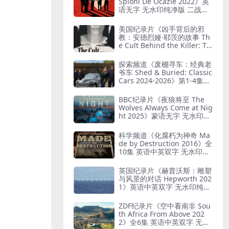
Spioni De Ocazie 2022》英
语无字 无水印纯净版 二战谍
报行动
美国纪录片《凶手背后的邪
教：安德烈娅·耶茨的故事 Th
e Cult Behind the Killer: Th
e Andrea Yates Story 202
6》全3集 英语中英双字 无水
探索频道《废棚寻车：经典老
印纯净版 精神控制
爷车 Shed & Buried: Classic
Cars 2024-2026》第1-4集全
38集 英语中英双字 无水印纯
净版 翻新老爷车
BBC纪录片《夜狼将至 The
Wolves Always Come at Nig
ht 2025》蒙语无字 无水印纯
净版 乌兰巴托真实故事
科学频道《化腐朽为神奇 Ma
de by Destruction 2016》全
10集 英语中英双字 无水印纯
净版 废物利用
英国纪录片《赫普沃斯：雕塑
与风景的对话 Hepworth 202
1》英语中英双字 无水印纯净
版 雕塑家艺术人生
ZDF纪录片《空中看南非 Sou
th Africa From Above 202
2》全6集 英语中英双字 无水