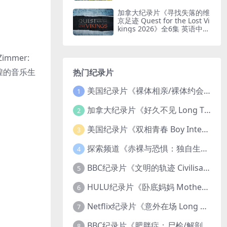
印纯净版 鸟瞰南非
加拿大纪录片《寻找失落的维
京足迹 Quest for the Lost Vi
kings 2026》全6集 英语中英
双字 无水印纯净版
mmer:
辉煌的音乐生
热门纪录片
美国纪录片《裸体相亲/裸体约会 Dating Naked 2014-2016》第1-3季全33集 英语中英双字 无水印纯净版 1080P/MKV/85.6G 裸体相亲真人秀
1
加拿大纪录片《好久不见 Long Time Comin 1993》英语中英双字 官方纯净版 1080P/MKV/1G 女同性艺术家
2
美国纪录片《双相青春 Boy Interrupted 2009》英语中英双字 官方纯净版 1080P/MKV/1.43G 青少年躁郁症
3
探索频道《赤裸与恐惧：独自生存/赤裸荒野求生 Naked and Afraid: Solo 2023》第一季全8集 英语中英双字 官方纯净版 高码1080P/MKV/45.4G
4
BBC纪录片《文明的轨迹 Civilisations 1969》全13集 英语中英双字 高清收藏版 1080P/MKV/64.1G 西方艺术史话
5
HULU纪录片《卧底妈妈 Mother Undercover 2023》全4集 英语中英双字 官方纯净版 1080P/MKV/7.6G 拯救孩子
6
Netflix纪录片《意外在场 Long Shot 2017》英语中字 720P/NKV/1.06GB 美国谋杀误判案件
7
BBC纪录片《肥胖症：尸检/解剖肥胖 Obesity: The Post Mortem 2016》英语中英双字 无水印纯净版 1080P/MKV/1.03G
8