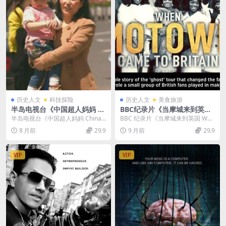
历史人文
科技探险
历史人文
美食旅游
半岛电视台《中国超人妈妈 C
BBC纪录片《当摩城来到英国
hina’s Super Mums 2017》
When Motown Came to Bri
半岛电视台《中国超人妈妈 China’s
BBC 纪录片《当摩城来到英国 Whe
英语无字 720P/MP4/330MB
tain 2023》英语中英双字 官
Super Mums 20...
n Motown Came to Brit...
8 月前
29.9
9 月前
29.9
方纯净版 1080P/MKV/3G 音
乐纪录片
VIP
VIP