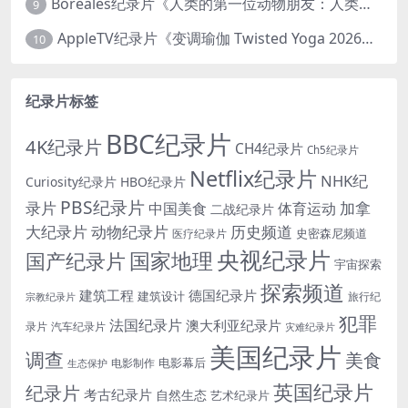
Boreales纪录片《人类的第一位动物朋友：人类和狗的神奇故事 Man’s First Friend 2018》英语中英双字 1080P/MP4/1.8G 狗的神奇故事
9
AppleTV纪录片《变调瑜伽 Twisted Yoga 2026》全3集 英语中英双字 无水印纯净版 1080P/MKV/10G 瑜伽大师背后的真相
10
纪录片标签
BBC纪录片
4K纪录片
CH4纪录片
Ch5纪录片
Netflix纪录片
NHK纪
Curiosity纪录片
HBO纪录片
PBS纪录片
录片
加拿
中国美食
体育运动
二战纪录片
大纪录片
动物纪录片
历史频道
史密森尼频道
医疗纪录片
央视纪录片
国家地理
国产纪录片
宇宙探索
探索频道
建筑工程
德国纪录片
建筑设计
旅行纪
宗教纪录片
犯罪
法国纪录片
澳大利亚纪录片
录片
汽车纪录片
灾难纪录片
美国纪录片
调查
美食
电影幕后
电影制作
生态保护
英国纪录片
纪录片
考古纪录片
自然生态
艺术纪录片