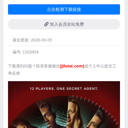
点击检测下载链接
加入会员全站免费
最近更新:
2026-03-05
编号:
LS03454
下载遇到问题？联系客服微信
[jilutai_com]
或个人中心提交工
单反馈