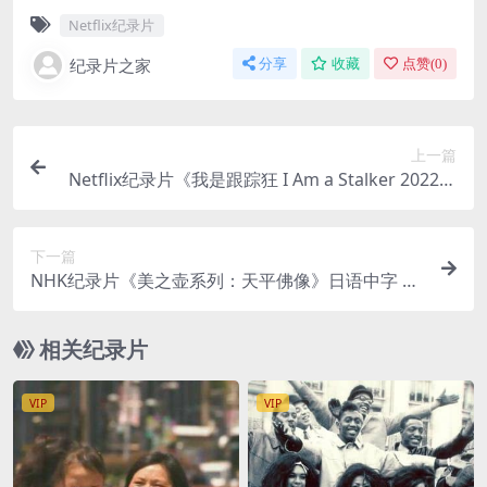
Netflix纪录片
纪录片之家
分享
收藏
点赞(
0
)
上一篇
Netflix纪录片《我是跟踪狂 I Am a Stalker 2022》
全8集 英语多国中字 官方纯净版 1080P/MKV/11.9
G 跟踪狂
下一篇
NHK纪录片《美之壶系列：天平佛像》日语中字 10
80P/MP4/688M 美之壶系列
相关纪录片
VIP
VIP