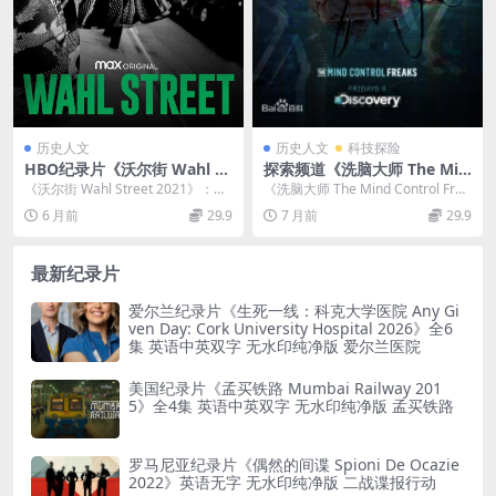
历史人文
历史人文
科技探险
HBO纪录片《沃尔街 Wahl St
探索频道《洗脑大师 The Min
reet 2021》全6集 英语英字
d Control Freaks》全10集
《沃尔街 Wahl Street 2021》：马
《洗脑大师 The Mind Control Frea
官方纯净版 1080P/MKV/9G
英语中字 标清 洗脑纪录片下
克・沃尔伯格的创业征途与人生平
ks》：揭秘心智操控的奇妙...
6 月前
29.9
7 月前
29.9
马克·沃尔的创业磨难
载
衡...
最新纪录片
爱尔兰纪录片《生死一线：科克大学医院 Any Gi
ven Day: Cork University Hospital 2026》全6
集 英语中英双字 无水印纯净版 爱尔兰医院
美国纪录片《孟买铁路 Mumbai Railway 201
5》全4集 英语中英双字 无水印纯净版 孟买铁路
罗马尼亚纪录片《偶然的间谍 Spioni De Ocazie
2022》英语无字 无水印纯净版 二战谍报行动