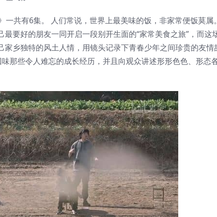
ily 2021》一共有6集。 人们常说，世界上最美味的饭，非家常便饭莫
己最要好的朋友一同开启一段别开生面的“家常美食之旅”，而这
略自己家乡独特的风土人情，用镜头记录下青春少年之间珍贵的友情
回味那些令人难忘的成长经历，并且向观众讲述形形色色、形态