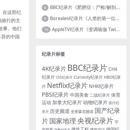
BBC纪录片《肥胖症：尸检/解剖肥胖 Obesity: The Post Mortem 2016》英语中英双字 无水印纯净版 1080P/MKV/1.03G
8
属。在这部纪
Boreales纪录片《人类的第一位动物朋友：人类和狗的神奇故事 Man’s First Friend 2018》英语中英双字 1080P/MP4/1.8G 狗的神奇故事
9
场旅行的主
故事。他们
AppleTV纪录片《变调瑜伽 Twisted Yoga 2026》全3集 英语中英双字 无水印纯净版 1080P/MKV/10G 瑜伽大师背后的真相
10
各异的中国
纪录片标签
BBC纪录片
4K纪录片
CH4
纪录片
Curiosity纪录片
HBO纪录
Ch5纪录片
Netflix纪录片
NHK纪录片
片
PBS纪录片
中国美食
体育
二战纪录片
加拿大纪录片
动物纪录片
运动
医疗纪
国产纪录
历史频道
史密森尼频道
录片
央视纪录片
国家地理
片
宇
建筑工程
德国纪
宙探索
建筑设计
宗教纪录片