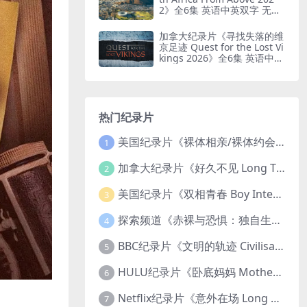
2》全6集 英语中英双字 无水
印纯净版 鸟瞰南非
加拿大纪录片《寻找失落的维
京足迹 Quest for the Lost Vi
kings 2026》全6集 英语中英
双字 无水印纯净版
热门纪录片
美国纪录片《裸体相亲/裸体约会 Dating Naked 2014-2016》第1-3季全33集 英语中英双字 无水印纯净版 1080P/MKV/85.6G 裸体相亲真人秀
1
加拿大纪录片《好久不见 Long Time Comin 1993》英语中英双字 官方纯净版 1080P/MKV/1G 女同性艺术家
2
美国纪录片《双相青春 Boy Interrupted 2009》英语中英双字 官方纯净版 1080P/MKV/1.43G 青少年躁郁症
3
探索频道《赤裸与恐惧：独自生存/赤裸荒野求生 Naked and Afraid: Solo 2023》第一季全8集 英语中英双字 官方纯净版 高码1080P/MKV/45.4G
4
BBC纪录片《文明的轨迹 Civilisations 1969》全13集 英语中英双字 高清收藏版 1080P/MKV/64.1G 西方艺术史话
5
HULU纪录片《卧底妈妈 Mother Undercover 2023》全4集 英语中英双字 官方纯净版 1080P/MKV/7.6G 拯救孩子
6
Netflix纪录片《意外在场 Long Shot 2017》英语中字 720P/NKV/1.06GB 美国谋杀误判案件
7