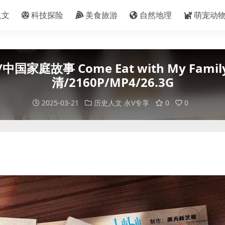
人文
科技探险
美食旅游
自然地理
萌宠动
故事 Come Eat with My Famil
清/2160P/MP4/26.3G
2025-03-21
历史人文
永V专享
0
0