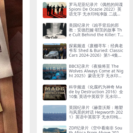
罗马尼亚纪录片《偶然的间谍
Spioni De Ocazie 2022》英
语无字 无水印纯净版 二战谍
报行动
美国纪录片《凶手背后的邪
教：安德烈娅·耶茨的故事 Th
e Cult Behind the Killer: Th
e Andrea Yates Story 202
6》全3集 英语中英双字 无水
探索频道《废棚寻车：经典老
印纯净版 精神控制
爷车 Shed & Buried: Classic
Cars 2024-2026》第1-4集全
38集 英语中英双字 无水印纯
净版 翻新老爷车
BBC纪录片《夜狼将至 The
Wolves Always Come at Nig
ht 2025》蒙语无字 无水印纯
净版 乌兰巴托真实故事
科学频道《化腐朽为神奇 Ma
de by Destruction 2016》全
10集 英语中英双字 无水印纯
净版 废物利用
英国纪录片《赫普沃斯：雕塑
与风景的对话 Hepworth 202
1》英语中英双字 无水印纯净
版 雕塑家艺术人生
ZDF纪录片《空中看南非 Sou
th Africa From Above 202