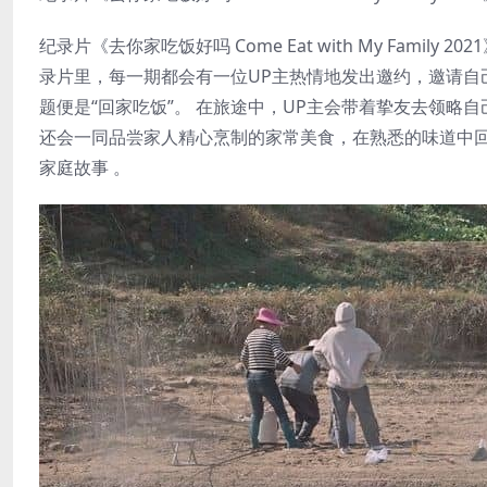
纪录片《去你家吃饭好吗 Come Eat with My Fam
录片里，每一期都会有一位UP主热情地发出邀约，邀请自
题便是“回家吃饭”。 在旅途中，UP主会带着挚友去领
还会一同品尝家人精心烹制的家常美食，在熟悉的味道中
家庭故事 。