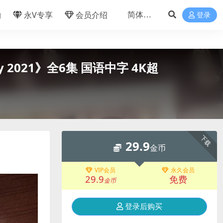
物
永V专享
会员介绍
登录
y 2021》全6集 国语中字 4K超
下载
29.9
金币
VIP会员
永久会员
29.9
免费
金币
登录后购买