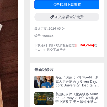
点击检测下载链接
加入会员全站免费
最近更新:
2026-05-04
编号:
V00665
下载遇到问题？联系客服微信
[jilutai_com]
或
个人中心提交工单反馈
最新纪录片
爱尔兰纪录片《生死一线：科
克大学医院 Any Given Day:
Cork University Hospital 20
26》全6集 英语中英双字 无
水印纯净版 爱尔兰医院
美国纪录片《孟买铁路 Mum
bai Railway 2015》全4集 英
语中英双字 无水印纯净版 孟
买铁路