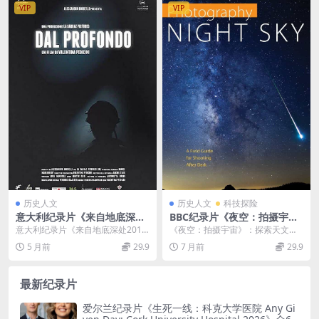
宝藏
VIP
VIP
历史人文
历史人文
科技探险
意大利纪录片《来自地底深处
BBC纪录片《夜空：拍摄宇宙
Dal profondo 2013》意语中
The Sky at Night: Photogra
意大利纪录片《来自地底深处201
《夜空：拍摄宇宙》：探索天文摄
英双字 官方纯净版 1080P/M
phing the Universe 2022》
3》：探寻意大利最深煤矿 意大利
影的奇妙之旅 在《夜空：拍摄宇宙
5 月前
29.9
7 月前
29.9
KV/3.04G 意大利最深煤矿
英语中英双字 官方纯净版 108
纪录片《来自地底...
The Sky ...
0P/MKV/762M 美丽的宇宙
最新纪录片
爱尔兰纪录片《生死一线：科克大学医院 Any Gi