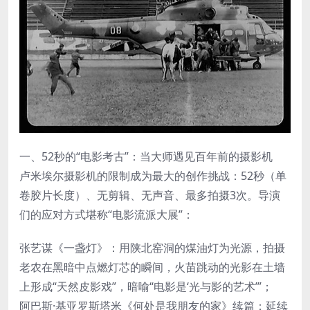
一、52秒的“电影考古”：当大师遇见百年前的摄影机
卢米埃尔摄影机的限制成为最大的创作挑战：52秒（单
卷胶片长度）、无剪辑、无声音、最多拍摄3次。导演
们的应对方式堪称“电影流派大展”：
张艺谋《一盏灯》：用陕北窑洞的煤油灯为光源，拍摄
老农在黑暗中点燃灯芯的瞬间，火苗跳动的光影在土墙
上形成“天然皮影戏”，暗喻“电影是‘光与影的艺术’”；
阿巴斯·基亚罗斯塔米《何处是我朋友的家》续篇：延续