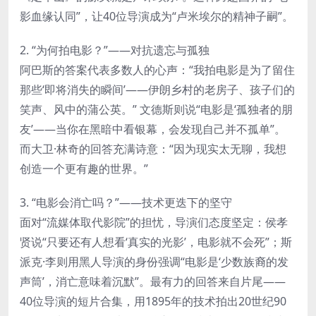
影血缘认同”，让40位导演成为“卢米埃尔的精神子嗣”。
2. “为何拍电影？”——对抗遗忘与孤独
阿巴斯的答案代表多数人的心声：“我拍电影是为了留住
那些‘即将消失的瞬间’——伊朗乡村的老房子、孩子们的
笑声、风中的蒲公英。” 文德斯则说“电影是‘孤独者的朋
友’——当你在黑暗中看银幕，会发现自己并不孤单”。
而大卫·林奇的回答充满诗意：“因为现实太无聊，我想
创造一个更有趣的世界。”
3. “电影会消亡吗？”——技术更迭下的坚守
面对“流媒体取代影院”的担忧，导演们态度坚定：侯孝
贤说“只要还有人想看‘真实的光影’，电影就不会死”；斯
派克·李则用黑人导演的身份强调“电影是‘少数族裔的发
声筒’，消亡意味着沉默”。最有力的回答来自片尾——
40位导演的短片合集，用1895年的技术拍出20世纪90