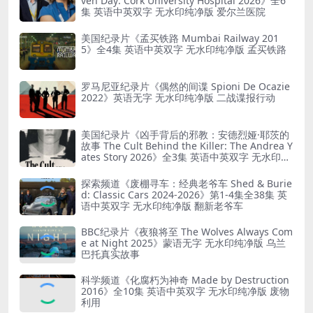
ven Day: Cork University Hospital 2026》全6
集 英语中英双字 无水印纯净版 爱尔兰医院
美国纪录片《孟买铁路 Mumbai Railway 201
5》全4集 英语中英双字 无水印纯净版 孟买铁路
罗马尼亚纪录片《偶然的间谍 Spioni De Ocazie
2022》英语无字 无水印纯净版 二战谍报行动
美国纪录片《凶手背后的邪教：安德烈娅·耶茨的
故事 The Cult Behind the Killer: The Andrea Y
ates Story 2026》全3集 英语中英双字 无水印纯
净版 精神控制
探索频道《废棚寻车：经典老爷车 Shed & Burie
d: Classic Cars 2024-2026》第1-4集全38集 英
语中英双字 无水印纯净版 翻新老爷车
BBC纪录片《夜狼将至 The Wolves Always Com
e at Night 2025》蒙语无字 无水印纯净版 乌兰
巴托真实故事
科学频道《化腐朽为神奇 Made by Destruction
2016》全10集 英语中英双字 无水印纯净版 废物
利用