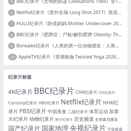
BBC纪录片《文明的轨迹 Civilisations 1969》全13集 英语中英双字 高清收藏版 1080P/MKV/64.1G 西方艺术史话
5
Netflix纪录片《意外在场 Long Shot 2017》英语中字 720P/NKV/1.06GB 美国谋杀误判案件
6
HULU纪录片《卧底妈妈 Mother Undercover 2023》全4集 英语中英双字 官方纯净版 1080P/MKV/7.6G 拯救孩子
7
BBC纪录片《肥胖症：尸检/解剖肥胖 Obesity: The Post Mortem 2016》英语中英双字 无水印纯净版 1080P/MKV/1.03G
8
Boreales纪录片《人类的第一位动物朋友：人类和狗的神奇故事 Man’s First Friend 2018》英语中英双字 1080P/MP4/1.8G 狗的神奇故事
9
AppleTV纪录片《变调瑜伽 Twisted Yoga 2026》全3集 英语中英双字 无水印纯净版 1080P/MKV/10G 瑜伽大师背后的真相
10
纪录片标签
BBC纪录片
4K纪录片
CH4纪录片
Ch5纪录片
Netflix纪录片
NHK纪
Curiosity纪录片
HBO纪录片
PBS纪录片
录片
加拿
中国美食
体育运动
二战纪录片
大纪录片
动物纪录片
历史频道
史密森尼频道
医疗纪录片
央视纪录片
国家地理
国产纪录片
宇宙探索