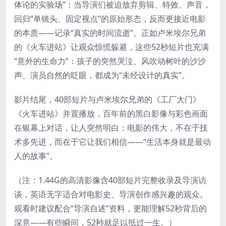
体论的实验场”：当导演们被迫放弃剪辑、特效、声音，
回归“单镜头、固定视点”的原始形态，反而更接近电影
的本质——记录“真实的时间流逝”。正如卢米埃尔兄弟
的《火车进站》让观众惊慌躲避，这些52秒短片也充满
“意外的生命力”：孩子的突然哭泣、风吹动树叶的沙沙
声、演员自然的眨眼，都成为“未经设计的真实”。
影片结尾，40部短片与卢米埃尔兄弟的《工厂大门》
《火车进站》并置播放，百年前的黑白影像与彩色画面
在银幕上对话，让人突然明白：电影的伟大，不在于技
术多先进，而在于它让我们相信——“生活本身就是最动
人的故事”。
（注：1.44G的高清影像含40部短片完整收录及导演访
谈，英语无字适合对电影史、导演创作感兴趣的观众。
观看时建议配合“导演自述”资料，更能理解52秒背后的
深意——有些瞬间，52秒就足以抵过一生。）