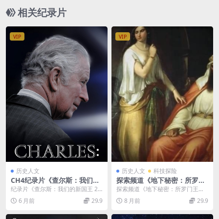
相关纪录片
VIP
VIP
历史人文
历史人文
科技探险
CH4纪录片《查尔斯：我们的
探索频道《地下秘密：所罗门
新国王 Charles: Our New Ki
王的宝藏 Secrets of the Und
纪录片《查尔斯：我们的新国王 20
探索频道《地下秘密：所罗门王的
ng 2022》全2集 英语中英双
erground King Solomon’s T
22》：从敏感王子到君主的成长史
宝藏 Secrets of the Undergr...
6 月前
29.9
8 月前
29.9
字 官方纯净版 1080P/MKV/2.
reasures 2017》英语无字 72
诗 英国第四频...
87G 英国新君主
0P/MP4/1.02GB 所罗门王的