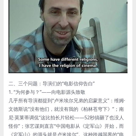
二、三个问题：导演们的“电影信仰告白”
1. “为何参与？”——向电影源头致敬
几乎所有导演都提到“卢米埃尔兄弟的启蒙意义”：维姆·
文德斯说“没有他们，就没有我的《柏林苍穹下》”；南
尼·莫莱蒂调侃“这比拍长片轻松——52秒搞砸了也没人
怪你”；张艺谋则直言“中国电影从《定军山》开始，而
《定军山》的源头就是卢米埃尔”。这种跨越国界的“电