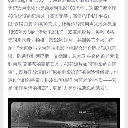
compagnie 1995）：用古老摄影机致敬电影诞生
为纪念卢米埃尔兄弟发明电影100周年，这部汇聚全球
40位导演的纪录片（英语无字，高清/MP4/1.44G），
以“返璞归真”的实验形式，让每位导演用卢米埃尔兄弟
1895年发明的“活动电影机”（35毫米胶片、每秒16格、
无同步录音）拍摄一段52秒短片，并回答三个核心问
题：“为何参与？为何拍电影？电影会消亡吗？”从张艺
谋、陈凯歌到阿巴斯、文德斯，从大卫·林奇的诡异梦境
到南尼·莫莱蒂的家庭日常，40部短片如同“电影的自画
像”，既展现导演们对“原始电影语言”的创造性解读，也
通过他们的答案，拼凑出“电影作为艺术”的本质——它
是“重现生活的机器”，更是“人类对抗遗忘的武器”。