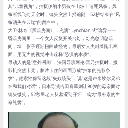
其“儿童视角”，拍摄伊朗小男孩在山坡上追逐风筝，风
筝断线飞向天空时，镜头突然上摇追随，52秒结束在“风
筝消失在云端”的留白中；
大卫·林奇《黑暗房间》：充满“ Lynchian 式”诡异——
昏暗房间里，一个女人反复开关台灯，灯光忽明忽暗
间，墙上影子逐渐扭曲成怪物，最后女人尖叫着跑出画
面，用无声的视觉冲击诠释“恐惧的本质”。
最动人的是“意外瞬间”：法国导演阿伦·雷乃拍摄时，摄
影机突然卡壳，胶片卡住的画面形成“抽象的光影条
纹”，他索性保留这段“失败镜头”，说“这是卢米埃尔兄弟
在和我们对话”；日本导演吉田喜重则让90岁的母亲面对
镜头微笑，52秒里老人从羞涩到开怀，成为“最朴素的生
命礼赞”。