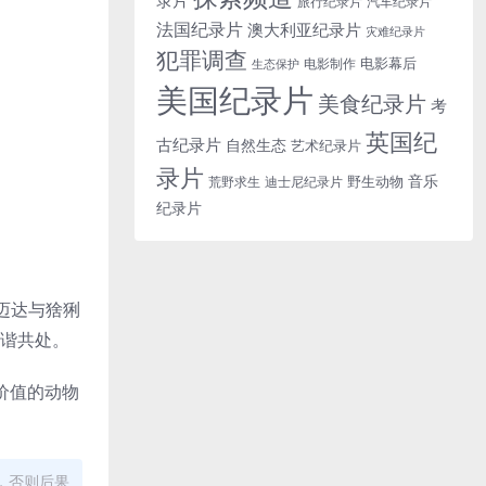
旅行纪录片
汽车纪录片
法国纪录片
澳大利亚纪录片
灾难纪录片
犯罪调查
电影幕后
电影制作
生态保护
美国纪录片
美食纪录片
考
英国纪
古纪录片
自然生态
艺术纪录片
录片
音乐
野生动物
迪士尼纪录片
荒野求生
纪录片
迈达与猞猁
和谐共处。
价值的动物
，否则后果