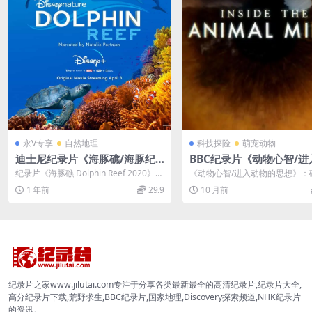
永V专享
自然地理
科技探险
萌宠动物
迪士尼纪录片《海豚礁/海豚纪
BBC纪录片《动物心智/进
录片 Dolphin Reef 2020》英
物的思想 Inside the Ani
纪录片《海豚礁 Dolphin Reef 2020》英
《动物心智/进入动物的思想》：
语多国中字 官方纯净版 4K超清/
Mind 2018》全3集 英语版
语多国中字 《海豚礁 Do...
物认知与情感的奥秘 BBC纪录片
1 年前
29.9
10 月前
心智》...
MKV/8.88G
P/MP4/4.34G 动物纪录片
纪录片之家www.jilutai.com专注于分享各类最新最全的高清纪录片,纪录片大全,
高分纪录片下载,荒野求生,BBC纪录片,国家地理,Discovery探索频道,NHK纪录片
的资讯。