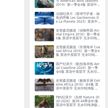
节 America’s Wild Seasons
2019》第一季全4集 英语中英
双字 无水印纯净版 美国荒野
四季
法国纪录片《星球守护者：鲸
鱼的呼唤 Les Gardiennes D
e La Planete 2023》英语中
英双字 无水印纯净版 探索鲸
类的生命奥秘
史密森尼频道《动物帝国 Ani
mal Empire 2016》第一季全
6集 英语中英双字 无水印纯净
版 动物生存故事
史密森尼频道《非洲海岸 Coa
stal Africa 2016》第一季全4
集 英语中英双字 无水印纯净
版 非洲海岸
国产纪录片《航拍海岸线 Aer
ial Coastline 2024》第一季
全6集 英语中英双字 无水印纯
净版 中国海岸线地理
史密森尼频道《极致非洲 Extr
eme Africa 2016》全6集 英
语中英双字 无水印纯净版 极
限非洲
PBS纪录片《自然 Nature 20
20-2026》第39-44季全81集
英语中英双字 无水印纯净版 1