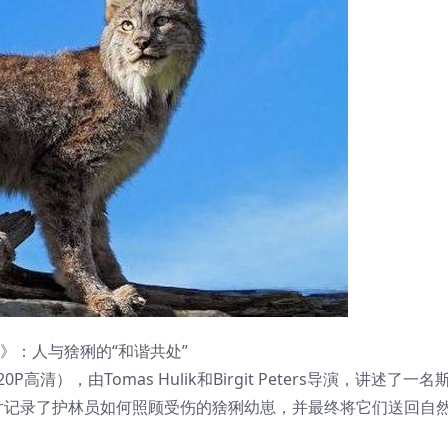
2016》：人与猞猁的“和谐共处”
），由Tomas Hulik和Birgit Peters导演，讲述了一
片记录了护林员如何照顾受伤的猞猁幼崽，并最终将它们送回自