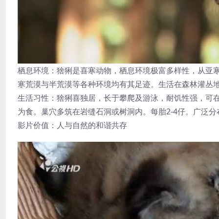
栖息环境：猞猁是喜寒动物，栖息环境极富多样性，从亚
寒荒漠与半荒漠等各种环境均有其足迹。生活在森林灌丛
生活习性：猞猁喜独居，长于攀爬及游泳，耐饥性强，可
为食。巢穴多筑在岩缝石洞或树洞内。每胎2-4仔。广泛
影片价值：人与自然的和谐共存