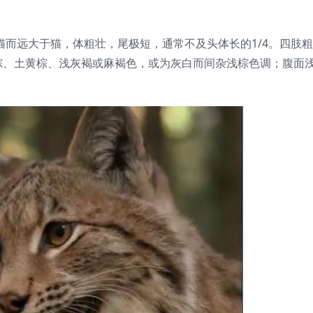
型似猫而远大于猫，体粗壮，尾极短，通常不及头体长的1/4。四肢
棕、土黄棕、浅灰褐或麻褐色，或为灰白而间杂浅棕色调；腹面