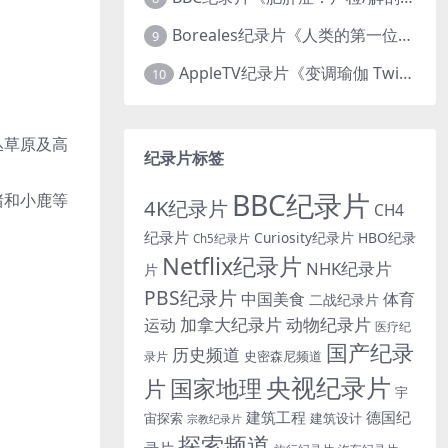
Boreales纪录片《人类的第一位动物朋友：人类和狗的神奇故事 Man’s First Friend 2018》英语中英双字 1080P/MP4/1.8G 狗的神奇故事
9
AppleTV纪录片《变调瑜伽 Twisted Yoga 2026》全3集 英语中英双字 无水印纯净版 1080P/MKV/10G 瑜伽大师背后的真相
10
丛草原及高
纪录片标签
BBC纪录片
猪和小鹿等
4K纪录片
CH4
纪录片
Curiosity纪录片
HBO纪录
Ch5纪录片
Netflix纪录片
NHK纪录片
片
PBS纪录片
中国美食
体育
二战纪录片
加拿大纪录片
动物纪录片
运动
医疗纪
国产纪录
历史频道
史密森尼频道
录片
央视纪录片
国家地理
片
宇
建筑工程
德国纪
宙探索
建筑设计
宗教纪录片
探索频道
录片