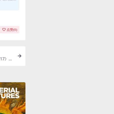
点赞(
0
)
17》日