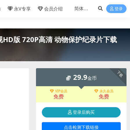
物
永V专享
会员介绍
登录
湾公视HD版 720P高清 动物保护纪录片下载
下载
29.9
金币
VIP会员
永久会员
免费
免费
登录后购买
点击检测下载链接