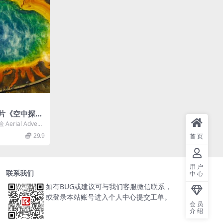
片《空中探险
res 2023》第
rial Advent
中英双字 无水
..
29.9
首页
KV/37.9G
用户
联系我们
中心
如有BUG或建议可与我们客服微信联系，
或登录本站账号进入个人中心提交工单。
会员
介绍