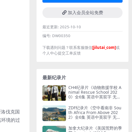
加入会员全站免费
最近更新:
2025-10-10
编号:
DW00350
下载遇到问题？联系客服微信
[jilutai_com]
或
个人中心提交工单反馈
最新纪录片
CH4纪录片《动物救援学校 A
nimal Rescue School 202
0》全6集 英语中英双字 无水
印纯净版 动物救援
ZDF纪录片《空中看南非 Sou
名斯洛伐克国
th Africa From Above 202
2》全6集 英语中英双字 无水
然环境的过
印纯净版 鸟瞰南非
加拿大纪录片《美国荒野的季