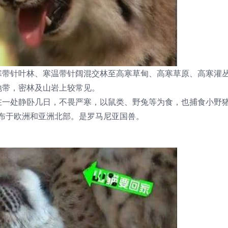
寒带针叶林、寒温带针阔混交林至高寒草甸、高寒草原、高寒灌
地带，密林及山岩上较常见。
在一处静卧几日，不畏严寒，以鼠类、野兔等为食，也捕食小野
分布于欧洲和亚洲北部。是罗马尼亚国兽。