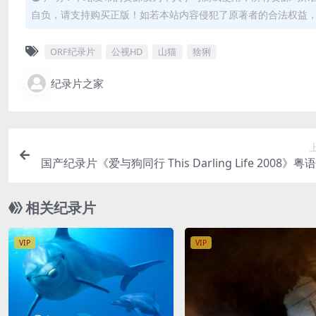
自负，请支持购买正版！如若本站内容侵犯了原著者的合法权益
ORF纪录片
公视HD
山猫
猞猁
纪录片之家
国产纪录片《爱与狗同行 This Darling Life 2008》粤
RMVB/414M 个人与狗的感
相关纪录片
VIP
VIP