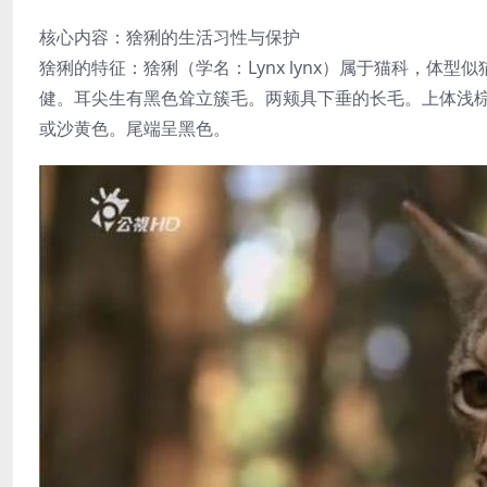
核心内容：猞猁的生活习性与保护
猞猁的特征：猞猁（学名：Lynx lynx）属于猫科，体
健。耳尖生有黑色耸立簇毛。两颊具下垂的长毛。上体浅
或沙黄色。尾端呈黑色。