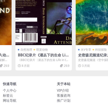
自然地理
萌宠动物
永V专享
科技探险
入动
BBC纪录片《灌丛下的生命 Life
史密森尼频道纪录
mal
in the Undergrowth》全5集
Aerial Adventu
破解动
《BBC纪录片〈灌丛下的生命 Life in the
史密森尼频道《空中探险 Ae
 720
英语双字 720P高清 无脊椎动物
一季全12集 英语
《动物
Undergrowth〉：...
ures 2023》第一季全1.
29.9
8 月前
29.9
3 月前
纪录片下载
印纯净版 1080P/M
鸟瞰美国
快速导航
关于本站
个人中心
VIP介绍
标签云
客服咨询
网址导航
推广计划