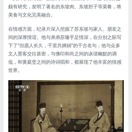
颇有研究，发明了著名的东坡肉、东坡肘子等菜肴，将
美食与文化完美融合。
在情感方面，纪录片深入挖掘了苏东坡与家人、朋友之
间的深厚情谊。他与弟弟苏辙手足情深，在分别之际写
下了“但愿人长久，千里共婵娟”的千古名句；他与众多
文人墨客交往甚密，与佛印和尚之间的诙谐幽默的调
侃，和黄庭坚之间的诗词唱和，都展现了他丰富的情感
世界。