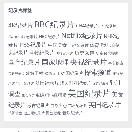
纪录片标签
BBC纪录片
4K纪录片
CH4纪录片
Ch5纪录片
Netflix纪录片
NHK纪
Curiosity纪录片
HBO纪录片
PBS纪录片
录片
加拿
中国美食
体育运动
二战纪录片
大纪录片
动物纪录片
历史频道
史密森尼频道
医疗纪录片
央视纪录片
国家地理
国产纪录片
宇宙探索
探索频道
建筑工程
德国纪录片
建筑设计
旅行纪
宗教纪录片
犯罪
法国纪录片
澳大利亚纪录片
录片
汽车纪录片
灾难纪录片
美国纪录片
调查
美食
电影幕后
电影制作
生态保护
英国纪录片
纪录片
考古纪录片
自然生态
艺术纪录片
音乐纪录片
野生动物
迪士尼纪录片
荒野求生