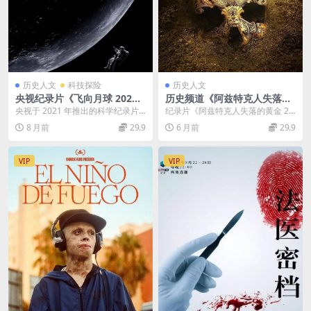
历史人文
科技探险
历史人文
央视纪录片《飞向月球 202
历史频道《阿兹特克人失落的
1》第二季全3集 国语中英双字
黄金 Lost Gold of the Aztec
央视于 2021 年推出的科学纪录片
纪录片《阿兹特克人失落的黄金 20
720P/MP4/1.24G 中国月球探
s 2022》全8集 英语中英双字
《飞向月球》第二季，以全 3 集的
22》：500 年诅咒下，三大家族的
8 月前
29.9
6 月前
29.9
索
官方纯净版 1080P/MKV/12.8
体量聚焦中...
黄金宝藏探...
G 寻找蒙特祖马的宝藏
VIP
VIP