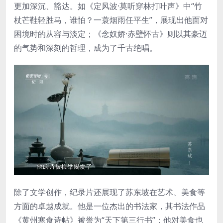
更加深沉、豁达。如《定风波·莫听穿林打叶声》中“竹
杖芒鞋轻胜马，谁怕？一蓑烟雨任平生”，展现出他面对
困境时的从容与淡定；《念奴娇·赤壁怀古》则以其豪迈
的气势和深刻的哲理，成为了千古绝唱。
除了文学创作，纪录片还展现了苏东坡在艺术、美食等
方面的卓越成就。他是一位杰出的书法家，其书法作品
《黄州寒食诗帖》被誉为“天下第三行书”；他对美食也