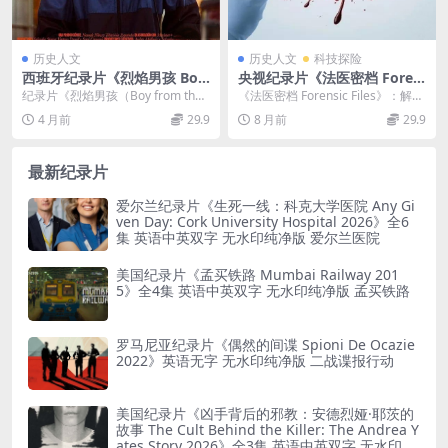
历史人文
历史人文
科技探险
西班牙纪录片《烈焰男孩 Boy
央视纪录片《法医密档 Foren
from the Blaze 2021》英语
sic Files》全10集 国语中字 1
纪录片《烈焰男孩（Boy from the
《法医密档 Forensic Files》：解密
中英双字 官方纯净版 1080P/
080P/MP4/17.2G 法医纪录片
Blaze）2021》简介 资源规格...
法医探案的神奇世界 央视纪录片
4 月前
29.9
8 月前
29.9
MKV/3.39G 悲惨事故幸存者
下载
《...
最新纪录片
爱尔兰纪录片《生死一线：科克大学医院 Any Gi
ven Day: Cork University Hospital 2026》全6
集 英语中英双字 无水印纯净版 爱尔兰医院
美国纪录片《孟买铁路 Mumbai Railway 201
5》全4集 英语中英双字 无水印纯净版 孟买铁路
罗马尼亚纪录片《偶然的间谍 Spioni De Ocazie
2022》英语无字 无水印纯净版 二战谍报行动
美国纪录片《凶手背后的邪教：安德烈娅·耶茨的
故事 The Cult Behind the Killer: The Andrea Y
ates Story 2026》全3集 英语中英双字 无水印纯