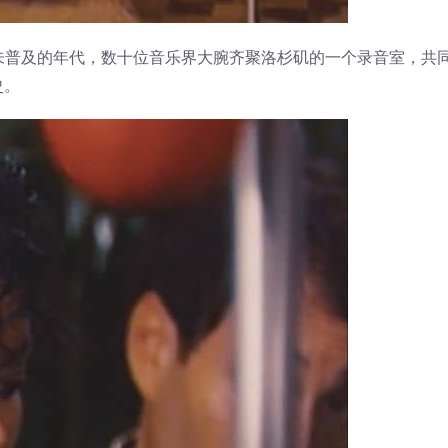
件尚未普及的年代，数十位音乐界大腕齐聚洛杉矶的一个录音室，共
史。