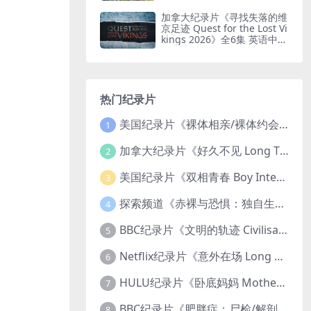
印纯净版 鸟瞰南非
加拿大纪录片《寻找失落的维
京足迹 Quest for the Lost Vi
kings 2026》全6集 英语中英
双字 无水印纯净版
热门纪录片
美国纪录片《裸体相亲/裸体约会 Dating Naked 2014-2016》第1-3季全33集 英语中英双字 无水印纯净版 1080P/MKV/85.6G 裸体相亲真人秀
1
加拿大纪录片《好久不见 Long Time Comin 1993》英语中英双字 官方纯净版 1080P/MKV/1G 女同性艺术家
2
美国纪录片《双相青春 Boy Interrupted 2009》英语中英双字 官方纯净版 1080P/MKV/1.43G 青少年躁郁症
3
探索频道《赤裸与恐惧：独自生存/赤裸荒野求生 Naked and Afraid: Solo 2023》第一季全8集 英语中英双字 官方纯净版 高码1080P/MKV/45.4G
4
BBC纪录片《文明的轨迹 Civilisations 1969》全13集 英语中英双字 高清收藏版 1080P/MKV/64.1G 西方艺术史话
5
Netflix纪录片《意外在场 Long Shot 2017》英语中字 720P/NKV/1.06GB 美国谋杀误判案件
6
HULU纪录片《卧底妈妈 Mother Undercover 2023》全4集 英语中英双字 官方纯净版 1080P/MKV/7.6G 拯救孩子
7
BBC纪录片《肥胖症：尸检/解剖肥胖 Obesity: The Post Mortem 2016》英语中英双字 无水印纯净版 1080P/MKV/1.03G
8