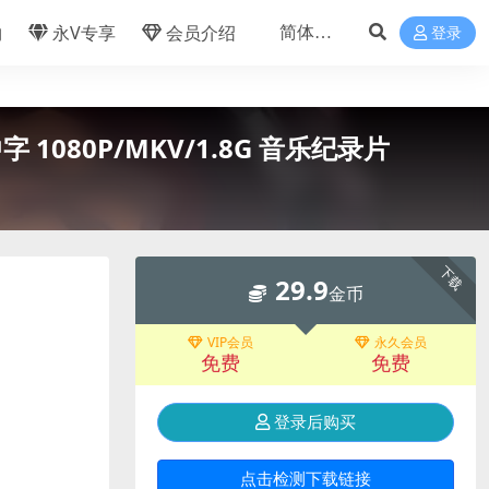
物
永V专享
会员介绍
登录
字 1080P/MKV/1.8G 音乐纪录片
下载
29.9
金币
VIP会员
永久会员
免费
免费
登录后购买
点击检测下载链接