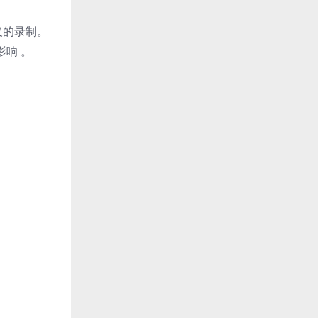
义的录制。
影响 。