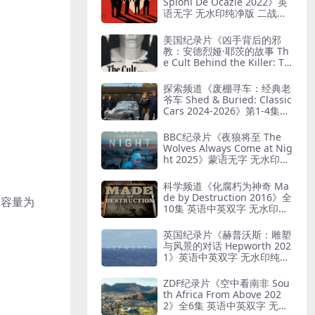
Spioni De Ocazie 2022》英
语无字 无水印纯净版 二战谍
报行动
美国纪录片《凶手背后的邪
教：安德烈娅·耶茨的故事 Th
e Cult Behind the Killer: Th
e Andrea Yates Story 202
6》全3集 英语中英双字 无水
探索频道《废棚寻车：经典老
印纯净版 精神控制
爷车 Shed & Buried: Classic
Cars 2024-2026》第1-4集全
38集 英语中英双字 无水印纯
净版 翻新老爷车
BBC纪录片《夜狼将至 The
Wolves Always Come at Nig
ht 2025》蒙语无字 无水印纯
净版 乌兰巴托真实故事
科学频道《化腐朽为神奇 Ma
de by Destruction 2016》全
储，容量为
10集 英语中英双字 无水印纯
净版 废物利用
英国纪录片《赫普沃斯：雕塑
与风景的对话 Hepworth 202
1》英语中英双字 无水印纯净
版 雕塑家艺术人生
ZDF纪录片《空中看南非 Sou
th Africa From Above 202
2》全6集 英语中英双字 无水