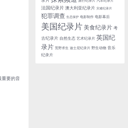
旅行纪录片
汽车纪录片
法国纪录片
澳大利亚纪录片
灾难纪录片
犯罪调查
电影幕后
电影制作
生态保护
美国纪录片
美食纪录片
考
英国纪
古纪录片
自然生态
艺术纪录片
录片
音乐
野生动物
迪士尼纪录片
荒野求生
纪录片
最重要的音