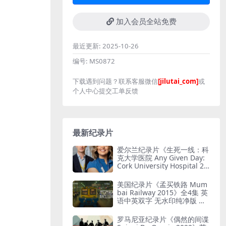
加入会员全站免费
最近更新:
2025-10-26
编号:
MS0872
下载遇到问题？联系客服微信
[jilutai_com]
或
个人中心提交工单反馈
最新纪录片
爱尔兰纪录片《生死一线：科
克大学医院 Any Given Day:
Cork University Hospital 20
26》全6集 英语中英双字 无
水印纯净版 爱尔兰医院
美国纪录片《孟买铁路 Mum
bai Railway 2015》全4集 英
语中英双字 无水印纯净版 孟
买铁路
罗马尼亚纪录片《偶然的间谍