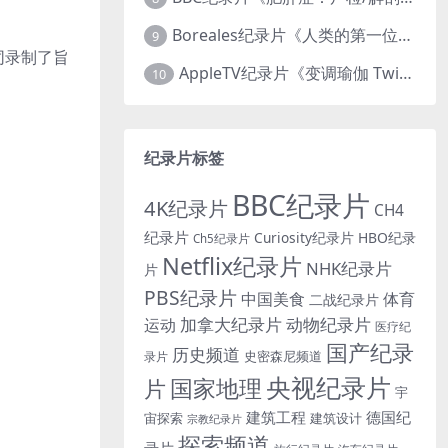
Boreales纪录片《人类的第一位动物朋友：人类和狗的神奇故事 Man’s First Friend 2018》英语中英双字 1080P/MP4/1.8G 狗的神奇故事
9
同录制了旨
AppleTV纪录片《变调瑜伽 Twisted Yoga 2026》全3集 英语中英双字 无水印纯净版 1080P/MKV/10G 瑜伽大师背后的真相
10
纪录片标签
BBC纪录片
4K纪录片
CH4
纪录片
Curiosity纪录片
HBO纪录
Ch5纪录片
Netflix纪录片
NHK纪录片
片
PBS纪录片
中国美食
体育
二战纪录片
加拿大纪录片
动物纪录片
运动
医疗纪
国产纪录
历史频道
史密森尼频道
录片
央视纪录片
国家地理
片
宇
建筑工程
德国纪
宙探索
建筑设计
宗教纪录片
探索频道
录片