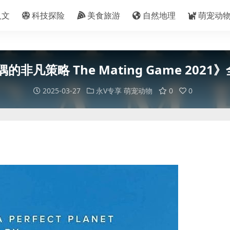
人文
科技探险
美食旅游
自然地理
萌宠动
策略 The Mating Game 2021》全
2025-03-27
永V专享
萌宠动物
0
0