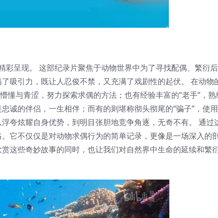
》，全6集精彩呈现。 这部纪录片聚焦于动物世界中为了寻找配偶、繁衍
了吸引力，既让人忍俊不禁，又充满了戏剧性的起伏。 在动物
着懵懂与青涩，努力探索求偶的方法；也有经验丰富的“老手”，熟
忠诚的伴侣，一生相伴；而有的则堪称彻头彻尾的“骗子”，使
浮夸炫耀自身优势，到明目张胆地竞争角逐，无奇不有。 通过
略。它不仅仅是对动物求偶行为的简单记录，更像是一场深入的
欣赏这些奇妙故事的同时，也让我们对自然界中生命的延续和繁