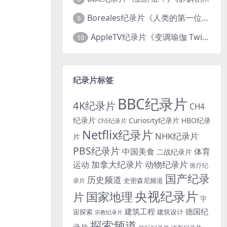
Boreales纪录片《人类的第一位动物朋友：人类和狗的神奇故事 Man’s First Friend 2018》英语中英双字 1080P/MP4/1.8G 狗的神奇故事
9
AppleTV纪录片《变调瑜伽 Twisted Yoga 2026》全3集 英语中英双字 无水印纯净版 1080P/MKV/10G 瑜伽大师背后的真相
10
纪录片标签
BBC纪录片
4K纪录片
CH4
纪录片
Curiosity纪录片
HBO纪录
Ch5纪录片
Netflix纪录片
NHK纪录片
片
PBS纪录片
中国美食
体育
二战纪录片
加拿大纪录片
动物纪录片
运动
医疗纪
国产纪录
历史频道
史密森尼频道
录片
央视纪录片
国家地理
片
宇
建筑工程
德国纪
宙探索
建筑设计
宗教纪录片
探索频道
录片