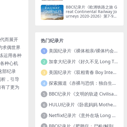
2026》第一季全8集 英语中英
双字 无水印纯净版 1080P/M
BBC纪录片《欧洲铁路之旅 G
KV/19.6G 火车修复
reat Continental Railway Jo
urneys 2020-2026》第7-9季
全41集 英语中英双字1080P/
MP4/58.4G 欧洲铁路游
后代而展开
热门纪录片
的求偶世界
美国纪录片《裸体相亲/裸体约会 Dating Naked 2014-2016》第1-3季全33集 英语中英双字 无水印纯净版 1080P/MKV/85.6G 裸体相亲真人秀
1
练运用各种
加拿大纪录片《好久不见 Long Time Comin 1993》英语中英双字 官方纯净版 1080P/MKV/1G 女同性艺术家
2
用各种心机
这部纪录
美国纪录片《双相青春 Boy Interrupted 2009》英语中英双字 官方纯净版 1080P/MKV/1.43G 青少年躁郁症
3
剖析，引导
探索频道《赤裸与恐惧：独自生存/赤裸荒野求生 Naked and Afraid: Solo 2023》第一季全8集 英语中英双字 官方纯净版 高码1080P/MKV/45.4G
4
衍有了更为
BBC纪录片《文明的轨迹 Civilisations 1969》全13集 英语中英双字 高清收藏版 1080P/MKV/64.1G 西方艺术史话
5
HULU纪录片《卧底妈妈 Mother Undercover 2023》全4集 英语中英双字 官方纯净版 1080P/MKV/7.6G 拯救孩子
6
Netflix纪录片《意外在场 Long Shot 2017》英语中字 720P/NKV/1.06GB 美国谋杀误判案件
7
BBC纪录片《肥胖症：尸检/解剖肥胖 Obesity: The Post Mortem 2016》英语中英双字 无水印纯净版 1080P/MKV/1.03G
8