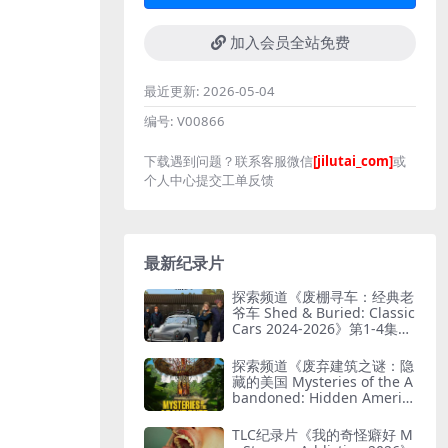
加入会员全站免费
最近更新:
2026-05-04
编号:
V00866
下载遇到问题？联系客服微信
[jilutai_com]
或
个人中心提交工单反馈
最新纪录片
探索频道《废棚寻车：经典老
爷车 Shed & Buried: Classic
Cars 2024-2026》第1-4集全
38集 英语中英双字 无水印纯
净版 翻新老爷车
探索频道《废弃建筑之谜：隐
藏的美国 Mysteries of the A
bandoned: Hidden Americ
a 2025》第4季全9集 英语中
英双字 无水印纯净版 被遗弃
TLC纪录片《我的奇怪癖好 M
之谜