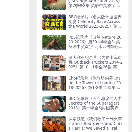
y Strange Addiction 2026》
第7季全8集 英语中英双字 官
方纯净版 奇葩癖好
BBC纪录片《名人版环游世界
竞赛 Celebrity Race Across
the World 2023-2025》第1-
3季全18集 英语中英双字 无
水印纯净版 1080P/MKV/44.8
PBS纪录片《自然 Nature 20
G 旅行竞赛
20-2026》第39-44季全81集
英语中英双字 无水印纯净版 1
080P/MKV/184G 自然奇境
澳大利亚纪录片《内陆卡车司
机 Outback Truckers 2014-2
025》第10-11季全26集 英语
中英双字 无水印纯净版 1080
P/MKV/37.9G 澳洲公路运输
Ch5纪录片《伦敦塔内幕 Insi
业
de the Tower of London 20
18-2026》第1-8季共45集 英
语中英双字 无水印纯净版 10
80P/MKV/67.1G 走进伦敦塔
BBC纪录片《不可思议的人类
Secrets of the Superagers
2013》第一季全6集 国英双语
中英双字 无水印纯净版 4K超
清/2160P/MKV/62.1G 长寿的
探索频道《我们救了一列火车
秘诀
Francis Bourgeois and Chri
s Harris: We Saved a Train