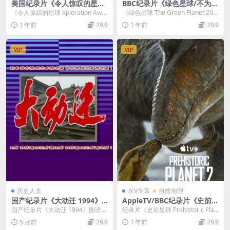
美国纪录片《令人惊叹的星球/
BBC纪录片《绿色星球/不为人
地球最壮观的地方 Xploratio
知的植物世界 The Green Pla
《令人惊叹的星球 Xploration Awe
《绿色星球 The Green Planet 202
n Awesome Planet 2014-20
net 2022》全5集 国英双语中
some Planet 2014 ...
2》：探索隐秘的植物世界 《...
1 年前
29.9
1 年前
29.9
20》第1-6季全73集 英语中英
英双字 4K高清/MP4/38.5G
双字 无水印纯净版 720P/108
0P/MKV/125G
VIP
VIP
历史人文
永V专享
自然地理
国产纪录片《大动迁 1994》
AppleTV/BBC纪录片《史前星
国语中字 高清/MP4/171M 搬
球/史前世界 Prehistoric Pla
国产纪录片《大动迁 1994》国语中
纪录片《史前星球 Prehistoric Plan
迁户安置纪录片
net 2023》第二季全5集 英语
字 高清 / MP4/171M 搬迁户安置
et 2023》第二季全5集 ...
5 月前
29.9
1 年前
29.9
多国字幕 官方纯净版 4K高清/
纪...