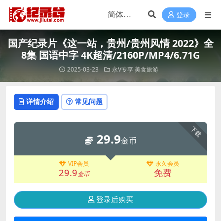
登录
国产纪录片《这一站，贵州/贵州风情 2022》全
8集 国语中字 4K超清/2160P/MP4/6.71G
2025-03-23
永V专享
美食旅游
详情介绍
常见问题
下载
29.9
金币
VIP会员
永久会员
29.9
免费
金币
登录后购买