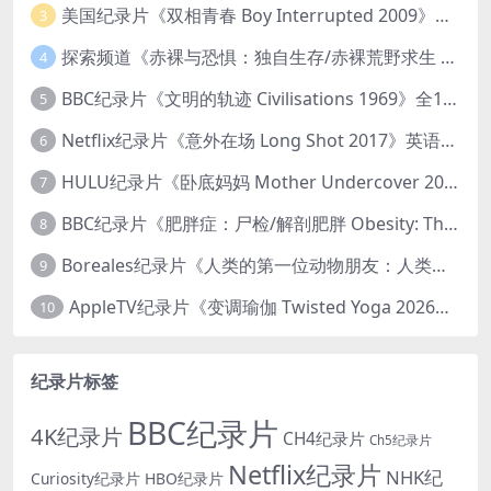
美国纪录片《双相青春 Boy Interrupted 2009》英语中英双字 官方纯净版 1080P/MKV/1.43G 青少年躁郁症
3
探索频道《赤裸与恐惧：独自生存/赤裸荒野求生 Naked and Afraid: Solo 2023》第一季全8集 英语中英双字 官方纯净版 高码1080P/MKV/45.4G
4
BBC纪录片《文明的轨迹 Civilisations 1969》全13集 英语中英双字 高清收藏版 1080P/MKV/64.1G 西方艺术史话
5
Netflix纪录片《意外在场 Long Shot 2017》英语中字 720P/NKV/1.06GB 美国谋杀误判案件
6
HULU纪录片《卧底妈妈 Mother Undercover 2023》全4集 英语中英双字 官方纯净版 1080P/MKV/7.6G 拯救孩子
7
BBC纪录片《肥胖症：尸检/解剖肥胖 Obesity: The Post Mortem 2016》英语中英双字 无水印纯净版 1080P/MKV/1.03G
8
Boreales纪录片《人类的第一位动物朋友：人类和狗的神奇故事 Man’s First Friend 2018》英语中英双字 1080P/MP4/1.8G 狗的神奇故事
9
AppleTV纪录片《变调瑜伽 Twisted Yoga 2026》全3集 英语中英双字 无水印纯净版 1080P/MKV/10G 瑜伽大师背后的真相
10
纪录片标签
BBC纪录片
4K纪录片
CH4纪录片
Ch5纪录片
Netflix纪录片
NHK纪
Curiosity纪录片
HBO纪录片