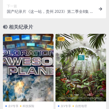
下一篇
国产纪录片《这一站，贵州 2023》第二季全8集 国
语中字 1080P/MP4/4.06G 贵州历史文化
相关纪录片
VIP
VIP
永V专享
科技探险
永V专享
自然地理