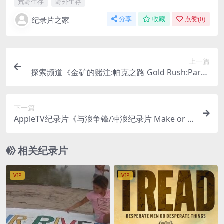
荒野生存
野外生存
纪录片之家
分享
收藏
点赞(
0
)
上一篇
探索频道《金矿的赌注:帕克之路 Gold Rush:Parke
r’s trail 2023》第六季全10集 英语中字 官方纯净版
1080P/MKV/31G 淘金纪录片
下一篇
AppleTV纪录片《与浪争锋/冲浪纪录片 Make or B
reak 2023》第1-2季全15集 英语多国中字 纯净版 4
K超清/2160P/MKV/108G
相关纪录片
VIP
VIP