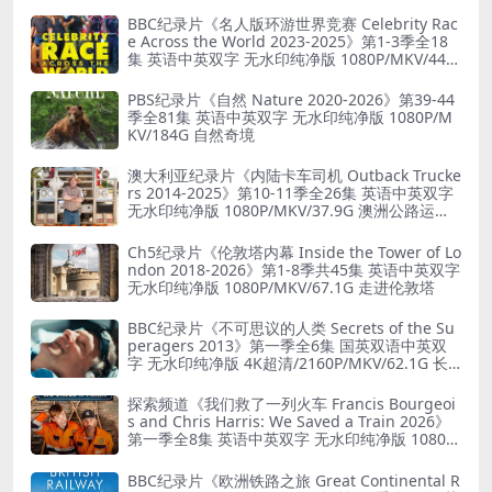
BBC纪录片《名人版环游世界竞赛 Celebrity Rac
e Across the World 2023-2025》第1-3季全18
集 英语中英双字 无水印纯净版 1080P/MKV/44.8
G 旅行竞赛
PBS纪录片《自然 Nature 2020-2026》第39-44
季全81集 英语中英双字 无水印纯净版 1080P/M
KV/184G 自然奇境
澳大利亚纪录片《内陆卡车司机 Outback Trucke
rs 2014-2025》第10-11季全26集 英语中英双字
无水印纯净版 1080P/MKV/37.9G 澳洲公路运输
业
Ch5纪录片《伦敦塔内幕 Inside the Tower of Lo
ndon 2018-2026》第1-8季共45集 英语中英双字
无水印纯净版 1080P/MKV/67.1G 走进伦敦塔
BBC纪录片《不可思议的人类 Secrets of the Su
peragers 2013》第一季全6集 国英双语中英双
字 无水印纯净版 4K超清/2160P/MKV/62.1G 长
寿的秘诀
探索频道《我们救了一列火车 Francis Bourgeoi
s and Chris Harris: We Saved a Train 2026》
第一季全8集 英语中英双字 无水印纯净版 1080P/
MKV/19.6G 火车修复
BBC纪录片《欧洲铁路之旅 Great Continental R