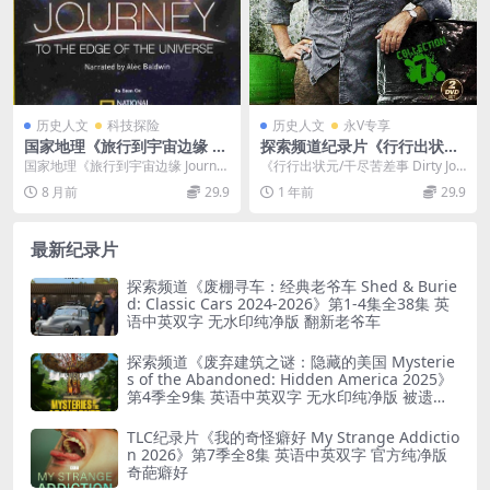
历史人文
科技探险
历史人文
永V专享
国家地理《旅行到宇宙边缘 Jo
探索频道纪录片《行行出状元/
urney To The Edge Of The
干尽苦差事/不可思议工种 Dir
国家地理《旅行到宇宙边缘 Journe
《行行出状元/干尽苦差事 Dirty Job
Universe》英语中英双字 108
ty Jobs》第1-9季全150集 英
y To The Edge Of The ...
s》：致敬平凡劳动者的非凡之旅
8 月前
29.9
1 年前
29.9
0P/MKV/8.63G 高清百度网盘
语中字 1080P/MP4/275G
《行...
下载
最新纪录片
探索频道《废棚寻车：经典老爷车 Shed & Burie
d: Classic Cars 2024-2026》第1-4集全38集 英
语中英双字 无水印纯净版 翻新老爷车
探索频道《废弃建筑之谜：隐藏的美国 Mysterie
s of the Abandoned: Hidden America 2025》
第4季全9集 英语中英双字 无水印纯净版 被遗弃
之谜
TLC纪录片《我的奇怪癖好 My Strange Addictio
n 2026》第7季全8集 英语中英双字 官方纯净版
奇葩癖好