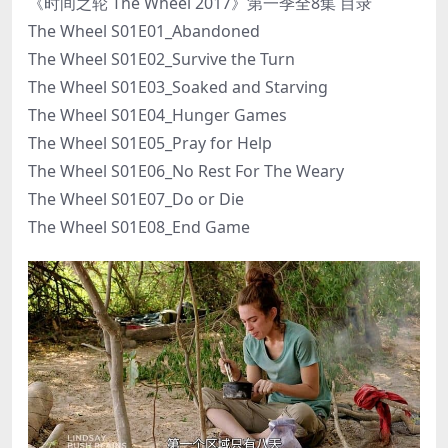
《时间之轮 The Wheel 2017》第一季全8集 目录
The Wheel S01E01_Abandoned
The Wheel S01E02_Survive the Turn
The Wheel S01E03_Soaked and Starving
The Wheel S01E04_Hunger Games
The Wheel S01E05_Pray for Help
The Wheel S01E06_No Rest For The Weary
The Wheel S01E07_Do or Die
The Wheel S01E08_End Game