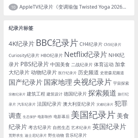
AppleTV纪录片《变调瑜伽 Twisted Yoga 2026》全3集 英语中英双字 无水印纯净版 1080P/MKV/10G 瑜伽大师背后的真相
10
纪录片标签
BBC纪录片
4K纪录片
CH4纪录片
Ch5纪录片
Netflix纪录片
NHK纪
Curiosity纪录片
HBO纪录片
PBS纪录片
录片
加拿
中国美食
体育运动
二战纪录片
大纪录片
动物纪录片
历史频道
史密森尼频道
医疗纪录片
央视纪录片
国家地理
国产纪录片
宇宙探索
探索频道
建筑工程
德国纪录片
建筑设计
旅行纪
宗教纪录片
犯罪
法国纪录片
澳大利亚纪录片
录片
汽车纪录片
灾难纪录片
美国纪录片
调查
美食
电影幕后
电影制作
生态保护
英国纪录片
纪录片
考古纪录片
自然生态
艺术纪录片
音乐纪录片
野生动物
迪士尼纪录片
荒野求生