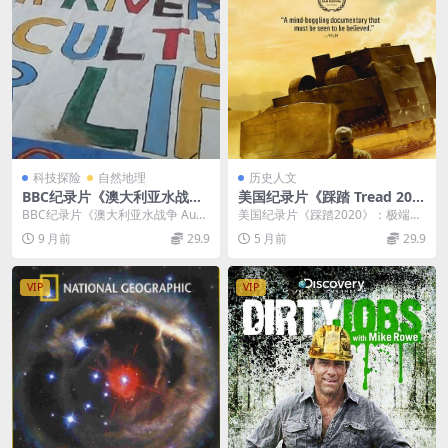
科技探险
自然地理
历史人文
BBC纪录片《澳大利亚水战争
美国纪录片《踩踏 Tread 202
Australia’s Water Wars 201
0》英语中英双字 官方纯净版
BBC纪录片《澳大利亚水战争 Aust
美国纪录片《踩踏2020》：极端复
9》英语 720P/MKV/550M 澳
1080P/MKV/1.68G 恶魔的复
ralia’s Water W...
仇事件的呈现 美国纪录片《踩踏Tr
9 月前
29.9
5 月前
29.9
大利亚纪录片下载
仇
ead 20...
VIP
VIP