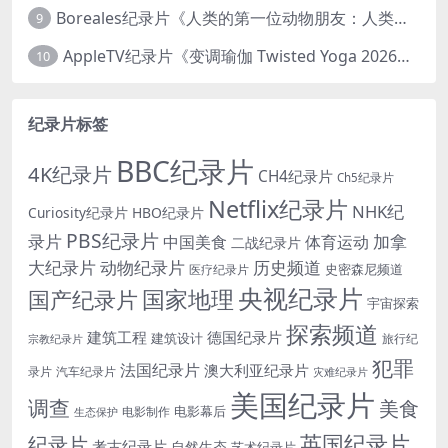
Boreales纪录片《人类的第一位动物朋友：人类和狗的神奇故事 Man’s First Friend 2018》英语中英双字 1080P/MP4/1.8G 狗的神奇故事
9
AppleTV纪录片《变调瑜伽 Twisted Yoga 2026》全3集 英语中英双字 无水印纯净版 1080P/MKV/10G 瑜伽大师背后的真相
10
纪录片标签
BBC纪录片
4K纪录片
CH4纪录片
Ch5纪录片
Netflix纪录片
NHK纪
Curiosity纪录片
HBO纪录片
PBS纪录片
录片
加拿
中国美食
体育运动
二战纪录片
大纪录片
动物纪录片
历史频道
史密森尼频道
医疗纪录片
央视纪录片
国家地理
国产纪录片
宇宙探索
探索频道
建筑工程
德国纪录片
建筑设计
旅行纪
宗教纪录片
犯罪
法国纪录片
澳大利亚纪录片
录片
汽车纪录片
灾难纪录片
美国纪录片
调查
美食
电影幕后
电影制作
生态保护
英国纪录片
纪录片
考古纪录片
自然生态
艺术纪录片