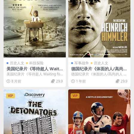
历史人文
科技探险
军事战争
历史人文
美国纪录片《等待超人 Waiti
德国纪录片《体面的人/高尚的
ng for Superman 2010》英
人 The Decent One》德语中
美国纪录片《等待超人 Waiting for
德国纪录片《体面的人/高尚的人 T
语中字 RMVB/1.25G 美国教
英双字 高清/MKV/1.25G 纳粹
Superman 2010》 （英...
he Decent One》以德语呈现并配
8 月前
29.9
1 年前
29.9
育批评纪录片
纪录片下载
有中...
VIP
VIP