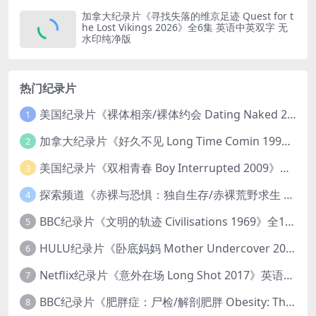
加拿大纪录片《寻找失落的维京足迹 Quest for t
he Lost Vikings 2026》全6集 英语中英双字 无
水印纯净版
热门纪录片
美国纪录片《裸体相亲/裸体约会 Dating Naked 2014-2016》第1-3季全33集 英语中英双字 无水印纯净版 1080P/MKV/85.6G 裸体相亲真人秀
1
加拿大纪录片《好久不见 Long Time Comin 1993》英语中英双字 官方纯净版 1080P/MKV/1G 女同性艺术家
2
美国纪录片《双相青春 Boy Interrupted 2009》英语中英双字 官方纯净版 1080P/MKV/1.43G 青少年躁郁症
3
探索频道《赤裸与恐惧：独自生存/赤裸荒野求生 Naked and Afraid: Solo 2023》第一季全8集 英语中英双字 官方纯净版 高码1080P/MKV/45.4G
4
BBC纪录片《文明的轨迹 Civilisations 1969》全13集 英语中英双字 高清收藏版 1080P/MKV/64.1G 西方艺术史话
5
HULU纪录片《卧底妈妈 Mother Undercover 2023》全4集 英语中英双字 官方纯净版 1080P/MKV/7.6G 拯救孩子
6
Netflix纪录片《意外在场 Long Shot 2017》英语中字 720P/NKV/1.06GB 美国谋杀误判案件
7
BBC纪录片《肥胖症：尸检/解剖肥胖 Obesity: The Post Mortem 2016》英语中英双字 无水印纯净版 1080P/MKV/1.03G
8