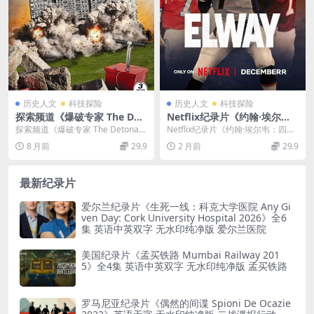
历史人文
科技探险
历史人文
科技探险
探索频道《爆破专家 The Det
Netflix纪录片《约翰·埃尔
onators》全12集 英语中字 1
韦：四分卫逆袭传奇 Elway 2
探索频道《爆破专家 The Detonato
Netflix纪录片《约翰·埃尔韦：四分
080p/TS/32.2G 爆破纪录片
025》英语多国字幕 无水印纯
rs》：见证爆破领域的专业与挑战
卫逆袭传奇 Elway 2025》介绍 ...
8 月前
29.9
2 月前
29.9
净版 1080P/MKV/1.83G 橄榄
探...
球传奇四分卫
最新纪录片
爱尔兰纪录片《生死一线：科克大学医院 Any Gi
ven Day: Cork University Hospital 2026》全6
集 英语中英双字 无水印纯净版 爱尔兰医院
美国纪录片《孟买铁路 Mumbai Railway 201
5》全4集 英语中英双字 无水印纯净版 孟买铁路
罗马尼亚纪录片《偶然的间谍 Spioni De Ocazie