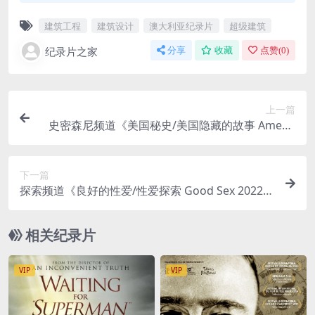
建筑工程
建筑设计
澳大利亚纪录片
超级建筑
纪录片之家
分享
收藏
点赞(
0
)
上一篇
史密森尼频道《美国秘史/美国隐藏的故事 Americ
a’s Hidden Stories 2023》第1-3季全20集 英语中
英双字 无水印纯净版 1080P/MKV/29.8G
下一篇
探索频道《良好的性爱/性爱探索 Good Sex 2022》
第一季全6集 英语中英双字 无水印纯净版 1080P/M
KV/10.4G
相关纪录片
VIP
VIP