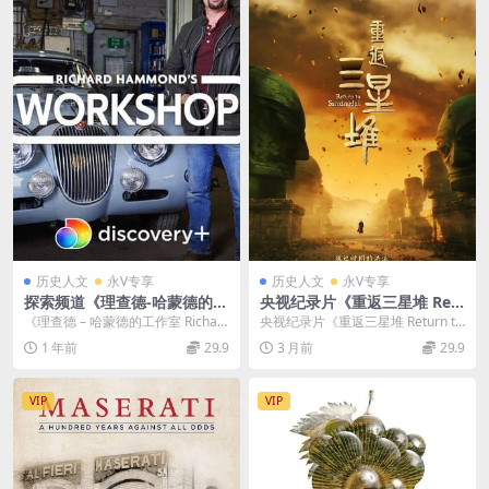
历史人文
永V专享
历史人文
永V专享
探索频道《理查德-哈蒙德的工
央视纪录片《重返三星堆 Ret
作室/老爷车修复 Richard Ha
urn to Sanxingdui 2025》全
《理查德 – 哈蒙德的工作室 Richar
央视纪录片《重返三星堆 Return to
mmond’s Workshop 202
5集 国语中字 4K超清/2160P/
d HammondR...
Sanxingdui 2025》全5...
1 年前
29.9
3 月前
29.9
2》第1-2季全16集 英语中英
MP4/14.4G 三星堆新发现
双字 官方纯净版 1080P/MK
V/44.9G
VIP
VIP