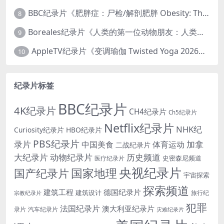
BBC纪录片《肥胖症：尸检/解剖肥胖 Obesity: The Post Mortem 2016》英语中英双字 无水印纯净版 1080P/MKV/1.03G
8
Boreales纪录片《人类的第一位动物朋友：人类和狗的神奇故事 Man’s First Friend 2018》英语中英双字 1080P/MP4/1.8G 狗的神奇故事
9
AppleTV纪录片《变调瑜伽 Twisted Yoga 2026》全3集 英语中英双字 无水印纯净版 1080P/MKV/10G 瑜伽大师背后的真相
10
纪录片标签
BBC纪录片
4K纪录片
CH4纪录片
Ch5纪录片
Netflix纪录片
NHK纪
Curiosity纪录片
HBO纪录片
PBS纪录片
录片
加拿
中国美食
体育运动
二战纪录片
大纪录片
动物纪录片
历史频道
史密森尼频道
医疗纪录片
央视纪录片
国家地理
国产纪录片
宇宙探索
探索频道
建筑工程
德国纪录片
建筑设计
旅行纪
宗教纪录片
犯罪
法国纪录片
澳大利亚纪录片
录片
汽车纪录片
灾难纪录片