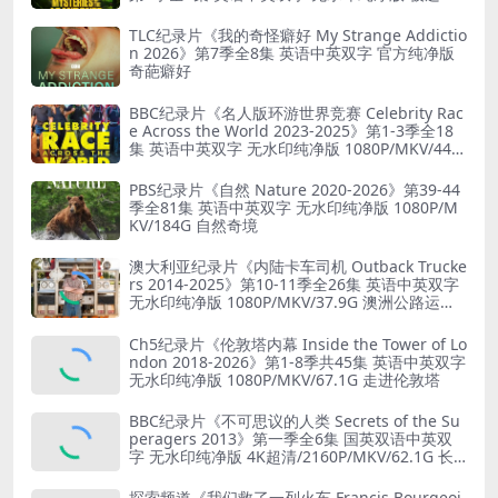
之谜
TLC纪录片《我的奇怪癖好 My Strange Addictio
n 2026》第7季全8集 英语中英双字 官方纯净版
奇葩癖好
BBC纪录片《名人版环游世界竞赛 Celebrity Rac
e Across the World 2023-2025》第1-3季全18
集 英语中英双字 无水印纯净版 1080P/MKV/44.8
G 旅行竞赛
PBS纪录片《自然 Nature 2020-2026》第39-44
季全81集 英语中英双字 无水印纯净版 1080P/M
KV/184G 自然奇境
澳大利亚纪录片《内陆卡车司机 Outback Trucke
rs 2014-2025》第10-11季全26集 英语中英双字
无水印纯净版 1080P/MKV/37.9G 澳洲公路运输
业
Ch5纪录片《伦敦塔内幕 Inside the Tower of Lo
ndon 2018-2026》第1-8季共45集 英语中英双字
无水印纯净版 1080P/MKV/67.1G 走进伦敦塔
BBC纪录片《不可思议的人类 Secrets of the Su
peragers 2013》第一季全6集 国英双语中英双
字 无水印纯净版 4K超清/2160P/MKV/62.1G 长
寿的秘诀
探索频道《我们救了一列火车 Francis Bourgeoi