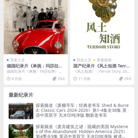
历史人文
历史人文
美食旅游
德国纪录片《单挑：玛莎拉蒂
国产纪录片《风土知酒 Terroi
Maserati: A Hundred Years
r Story 2020》第1-2季全26
德国纪录片《单挑：玛莎拉蒂》详
《风土知酒》（Terroir Story, 202
Against All Odds 2020》英
集 国语中字 1080P/MP4/9.8
情 德国纪录片《单挑：玛莎拉蒂 M
0）是由北京山风和月文化传媒出...
4 月前
29.9
11 月前
29.9
语中英双字 无水印纯净版 108
5G 葡萄酒微纪录
aserati:...
0P/MKV/4.92G 百年玛莎拉蒂
最新纪录片
探索频道《废棚寻车：经典老爷车 Shed & Burie
d: Classic Cars 2024-2026》第1-4集全38集 英
语中英双字 无水印纯净版 翻新老爷车
探索频道《废弃建筑之谜：隐藏的美国 Mysterie
s of the Abandoned: Hidden America 2025》
第4季全9集 英语中英双字 无水印纯净版 被遗弃