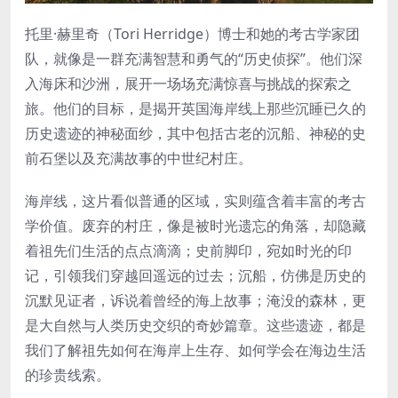
托里·赫里奇（Tori Herridge）博士和她的考古学家团
队，就像是一群充满智慧和勇气的“历史侦探”。他们深
入海床和沙洲，展开一场场充满惊喜与挑战的探索之
旅。他们的目标，是揭开英国海岸线上那些沉睡已久的
历史遗迹的神秘面纱，其中包括古老的沉船、神秘的史
前石堡以及充满故事的中世纪村庄。
海岸线，这片看似普通的区域，实则蕴含着丰富的考古
学价值。废弃的村庄，像是被时光遗忘的角落，却隐藏
着祖先们生活的点点滴滴；史前脚印，宛如时光的印
记，引领我们穿越回遥远的过去；沉船，仿佛是历史的
沉默见证者，诉说着曾经的海上故事；淹没的森林，更
是大自然与人类历史交织的奇妙篇章。这些遗迹，都是
我们了解祖先如何在海岸上生存、如何学会在海边生活
的珍贵线索。