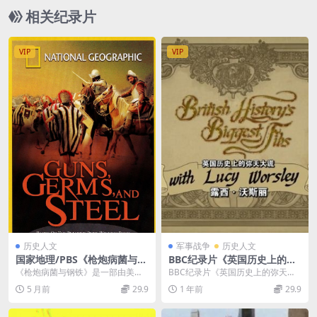
相关纪录片
VIP
VIP
历史人文
军事战争
历史人文
国家地理/PBS《枪炮病菌与钢
BBC纪录片《英国历史上的弥
铁 Guns, Germs, and Steel
天大谎 印度殖民 British Hist
《枪炮病菌与钢铁》是一部由美国
BBC纪录片《英国历史上的弥天大
2005》全3集 英语中字 1080
ory’s Biggest Fibs with Luc
演化生物学家贾雷德·戴蒙德（Jared
谎 印度殖民 British History&#...
5 月前
29.9
1 年前
29.9
P/MP4/2.54G 人类文明进化
y Worsley 2017》 英语中字
Diamo...
纪录片
720P/MP4/817MB 英国历史
上的弥天大谎