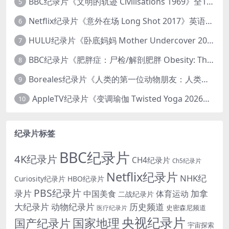
BBC纪录片《文明的轨迹 Civilisations 1969》全13集 英语中英双字 高清收藏版 1080P/MKV/64.1G 西方艺术史话
5
Netflix纪录片《意外在场 Long Shot 2017》英语中字 720P/NKV/1.06GB 美国谋杀误判案件
6
HULU纪录片《卧底妈妈 Mother Undercover 2023》全4集 英语中英双字 官方纯净版 1080P/MKV/7.6G 拯救孩子
7
BBC纪录片《肥胖症：尸检/解剖肥胖 Obesity: The Post Mortem 2016》英语中英双字 无水印纯净版 1080P/MKV/1.03G
8
Boreales纪录片《人类的第一位动物朋友：人类和狗的神奇故事 Man’s First Friend 2018》英语中英双字 1080P/MP4/1.8G 狗的神奇故事
9
AppleTV纪录片《变调瑜伽 Twisted Yoga 2026》全3集 英语中英双字 无水印纯净版 1080P/MKV/10G 瑜伽大师背后的真相
10
纪录片标签
BBC纪录片
4K纪录片
CH4纪录片
Ch5纪录片
Netflix纪录片
NHK纪
Curiosity纪录片
HBO纪录片
PBS纪录片
录片
加拿
中国美食
体育运动
二战纪录片
大纪录片
动物纪录片
历史频道
史密森尼频道
医疗纪录片
央视纪录片
国家地理
国产纪录片
宇宙探索