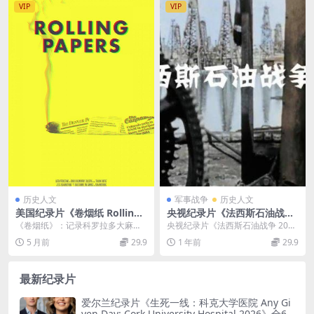
VIP
VIP
历史人文
军事战争
历史人文
美国纪录片《卷烟纸 Rolling
央视纪录片《法西斯石油战争
Papers 2015》英语中字 108
2017》国语中字 MP4/328M
《卷烟纸》：记录科罗拉多大麻合
央视纪录片《法西斯石油战争 201
0P/MP4/2.66G 大麻合法化纪
二战希特勒原油战争
法化首年 《卷烟纸 Rolling Papers
7》聚焦于二战期间德国因燃料资源
5 月前
29.9
1 年前
29.9
录片
...
问题而引发的战...
最新纪录片
爱尔兰纪录片《生死一线：科克大学医院 Any Gi
ven Day: Cork University Hospital 2026》全6