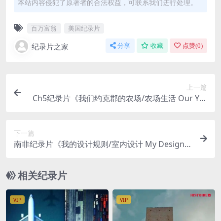
本站内容侵犯了原著者的合法权益，可联系我们进行处理。
百万富翁
美国纪录片
纪录片之家
分享
收藏
点赞(
0
)
上一篇
Ch5纪录片《我们约克郡的农场/农场生活 Our Yor
kshire Farm 2021》第1-4季全21集 英语无字 官方
纯净版 1080P/MKV/58.7G
下一篇
南非纪录片《我的设计规则/室内设计 My Design R
ules 2020》第1-2季全30集 英语中英双字 官方纯净
版 1080P/MKV/49.6G
相关纪录片
VIP
VIP