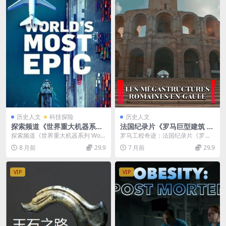
历史人文
科技探险
历史人文
探索频道《世界重大机器系列
法国纪录片《罗马巨型建筑 R
Word’s Most EPIC 2018》第
oman Megastructures 202
探索频道《世界重大机器系列 Worl
罗马工程奇迹：法国纪录片《罗马
一季全12集 英语英字 720P/M
3》全3集 英语中英双字 无水
d’s Most EPIC 20...
巨型建筑Roman Megastructures
8 月前
29.9
7 月前
29.9
P4/12G 科技纪录片
印纯净版 1080P/MKV/5.82G
...
罗马工程奇迹
VIP
VIP