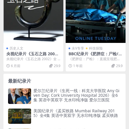
历史人文
永V专享
科技探险
央视纪录片《玉石之路 200
BBC纪录片《肥胖症：尸检/解
2》全5集 国语中字 标清/MP
剖肥胖 Obesity: The Post M
央视纪录片《玉石之路 2002》全 5
《肥胖症：尸检》：直观呈现肥胖
4/854M 再现3000年前玉石之
ortem 2016》英语中英双字
集 国语中字 标清 / MP4/854M...
对身体的危害 《肥胖症：尸检 Obe
6 月前
29.9
1 年前
29.9
路
无水印纯净版 1080P/MKV/1.
sity: T...
03G
最新纪录片
爱尔兰纪录片《生死一线：科克大学医院 Any Gi
ven Day: Cork University Hospital 2026》全6
集 英语中英双字 无水印纯净版 爱尔兰医院
美国纪录片《孟买铁路 Mumbai Railway 201
5》全4集 英语中英双字 无水印纯净版 孟买铁路