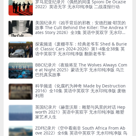
罗马尼亚纪录片《偶然的间谍 Spioni De Ocazie
2022》英语无字 无水印纯净版 二战谍报行动
美国纪录片《凶手背后的邪教：安德烈娅·耶茨的
故事 The Cult Behind the Killer: The Andrea Y
ates Story 2026》全3集 英语中英双字 无水印纯
净版 精神控制
探索频道《废棚寻车：经典老爷车 Shed & Burie
d: Classic Cars 2024-2026》第1-4集全38集 英
语中英双字 无水印纯净版 翻新老爷车
BBC纪录片《夜狼将至 The Wolves Always Com
e at Night 2025》蒙语无字 无水印纯净版 乌兰
巴托真实故事
科学频道《化腐朽为神奇 Made by Destruction
2016》全10集 英语中英双字 无水印纯净版 废物
利用
英国纪录片《赫普沃斯：雕塑与风景的对话 Hep
worth 2021》英语中英双字 无水印纯净版 雕塑
家艺术人生
ZDF纪录片《空中看南非 South Africa From Ab
ove 2022》全6集 英语中英双字 无水印纯净版 鸟