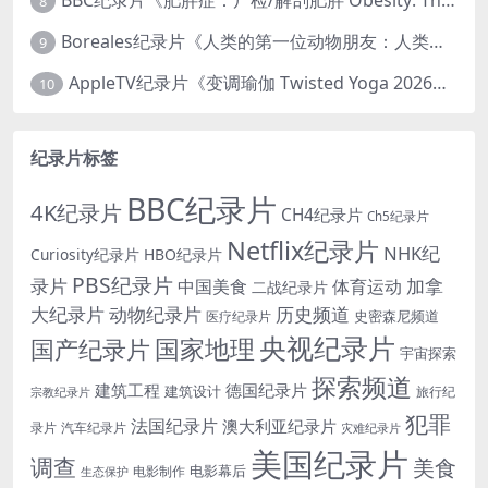
BBC纪录片《肥胖症：尸检/解剖肥胖 Obesity: The Post Mortem 2016》英语中英双字 无水印纯净版 1080P/MKV/1.03G
8
Boreales纪录片《人类的第一位动物朋友：人类和狗的神奇故事 Man’s First Friend 2018》英语中英双字 1080P/MP4/1.8G 狗的神奇故事
9
AppleTV纪录片《变调瑜伽 Twisted Yoga 2026》全3集 英语中英双字 无水印纯净版 1080P/MKV/10G 瑜伽大师背后的真相
10
纪录片标签
BBC纪录片
4K纪录片
CH4纪录片
Ch5纪录片
Netflix纪录片
NHK纪
Curiosity纪录片
HBO纪录片
PBS纪录片
录片
加拿
中国美食
体育运动
二战纪录片
大纪录片
动物纪录片
历史频道
史密森尼频道
医疗纪录片
央视纪录片
国家地理
国产纪录片
宇宙探索
探索频道
建筑工程
德国纪录片
建筑设计
旅行纪
宗教纪录片
犯罪
法国纪录片
澳大利亚纪录片
录片
汽车纪录片
灾难纪录片
美国纪录片
调查
美食
电影幕后
电影制作
生态保护