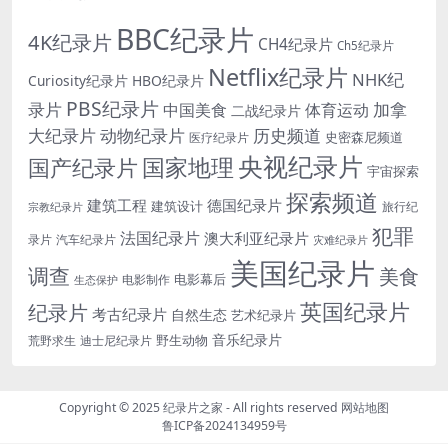
BBC纪录片
4K纪录片
CH4纪录片
Ch5纪录片
Netflix纪录片
NHK纪
Curiosity纪录片
HBO纪录片
PBS纪录片
录片
加拿
中国美食
体育运动
二战纪录片
大纪录片
动物纪录片
历史频道
史密森尼频道
医疗纪录片
央视纪录片
国家地理
国产纪录片
宇宙探索
探索频道
建筑工程
德国纪录片
建筑设计
旅行纪
宗教纪录片
犯罪
法国纪录片
澳大利亚纪录片
录片
汽车纪录片
灾难纪录片
美国纪录片
调查
美食
电影幕后
电影制作
生态保护
英国纪录片
纪录片
考古纪录片
自然生态
艺术纪录片
音乐纪录片
野生动物
迪士尼纪录片
荒野求生
Copyright © 2025
纪录片之家
- All rights reserved
网站地图
鲁ICP备2024134959号