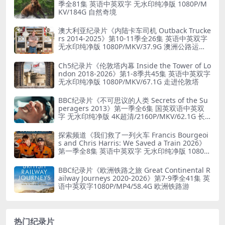
季全81集 英语中英双字 无水印纯净版 1080P/M
KV/184G 自然奇境
澳大利亚纪录片《内陆卡车司机 Outback Trucke
rs 2014-2025》第10-11季全26集 英语中英双字
无水印纯净版 1080P/MKV/37.9G 澳洲公路运输
业
Ch5纪录片《伦敦塔内幕 Inside the Tower of Lo
ndon 2018-2026》第1-8季共45集 英语中英双字
无水印纯净版 1080P/MKV/67.1G 走进伦敦塔
BBC纪录片《不可思议的人类 Secrets of the Su
peragers 2013》第一季全6集 国英双语中英双
字 无水印纯净版 4K超清/2160P/MKV/62.1G 长
寿的秘诀
探索频道《我们救了一列火车 Francis Bourgeoi
s and Chris Harris: We Saved a Train 2026》
第一季全8集 英语中英双字 无水印纯净版 1080P/
MKV/19.6G 火车修复
BBC纪录片《欧洲铁路之旅 Great Continental R
ailway Journeys 2020-2026》第7-9季全41集 英
语中英双字1080P/MP4/58.4G 欧洲铁路游
热门纪录片