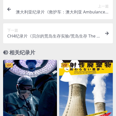
上一篇
澳大利亚纪录片《救护车：澳大利亚 Ambulance A
ustralia 2023》第3-5季全24集 英语中英双字 官方
纯净版 1080P/MKV/58.3G
下一篇
CH4纪录片《贝尔的荒岛生存实验/荒岛生存 The Isl
and with Bear Grylls》第1-6季全43集 英语外挂中
字 纯净版 1080P/MKV/87.3G
相关纪录片
VIP
VIP