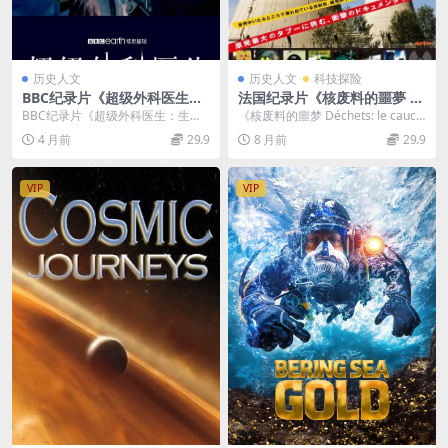
历史人文
历史人文
科技探险
BBC纪录片《超级外科医生：
法国纪录片《核废料的噩夢 D
生命的机会 Super Surgeons:
échets: le cauchemar du n
BBC纪录片《超级外科医生：生命
《核废料的噩梦 Déchets: le cauch
A Chance at Life 2022》全3
ucléaire 2009》英语中字 公
的机会 Super Surgeons: A Ch...
emar du nucléai...
4 月前
29.9
8 月前
29.9
集 英语中英双字 无水印纯净
视引进版 720P/MKV/1.73G
版 1080P/MKV/5.02G 外科医
核废料纪录片
生
VIP
VIP