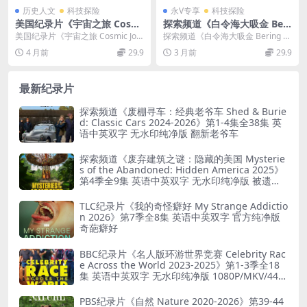
历史人文
科技探险
永V专享
科技探险
美国纪录片《宇宙之旅 Cosmi
探索频道《白令海大吸金 Beri
c Journeys 2009》全19集 英
ng Sea Gold 2025》第16-18
美国纪录片《宇宙之旅 Cosmic Jou
探索频道《白令海大吸金 Bering S
语中英双字 无水印纯净版 108
季全34集 英语中英双字 官方
rneys 2009》全19集资源介绍...
ea Gold 2025》第16-18季...
4 月前
29.9
3 月前
29.9
0P/MKV/26.3G 宇宙探索
纯净版 1080P/MKV/143G 阿
拉斯加淘金
最新纪录片
探索频道《废棚寻车：经典老爷车 Shed & Burie
d: Classic Cars 2024-2026》第1-4集全38集 英
语中英双字 无水印纯净版 翻新老爷车
探索频道《废弃建筑之谜：隐藏的美国 Mysterie
s of the Abandoned: Hidden America 2025》
第4季全9集 英语中英双字 无水印纯净版 被遗弃
之谜
TLC纪录片《我的奇怪癖好 My Strange Addictio
n 2026》第7季全8集 英语中英双字 官方纯净版
奇葩癖好
BBC纪录片《名人版环游世界竞赛 Celebrity Rac
e Across the World 2023-2025》第1-3季全18
集 英语中英双字 无水印纯净版 1080P/MKV/44.8
G 旅行竞赛
PBS纪录片《自然 Nature 2020-2026》第39-44