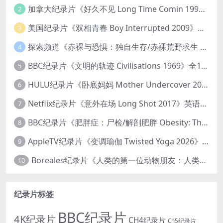
加拿大纪录片《好久不见 Long Time Comin 1993》英语中英双字 官方纯净版 1080P/MKV/1G 女同性艺术家
2
美国纪录片《双相青春 Boy Interrupted 2009》英语中英双字 官方纯净版 1080P/MKV/1.43G 青少年躁郁症
3
探索频道《赤裸与恐惧：独自生存/赤裸荒野求生 Naked and Afraid: Solo 2023》第一季全8集 英语中英双字 官方纯净版 高码1080P/MKV/45.4G
4
BBC纪录片《文明的轨迹 Civilisations 1969》全13集 英语中英双字 高清收藏版 1080P/MKV/64.1G 西方艺术史话
5
HULU纪录片《卧底妈妈 Mother Undercover 2023》全4集 英语中英双字 官方纯净版 1080P/MKV/7.6G 拯救孩子
6
Netflix纪录片《意外在场 Long Shot 2017》英语中字 720P/NKV/1.06GB 美国谋杀误判案件
7
BBC纪录片《肥胖症：尸检/解剖肥胖 Obesity: The Post Mortem 2016》英语中英双字 无水印纯净版 1080P/MKV/1.03G
8
AppleTV纪录片《变调瑜伽 Twisted Yoga 2026》全3集 英语中英双字 无水印纯净版 1080P/MKV/10G 瑜伽大师背后的真相
9
Boreales纪录片《人类的第一位动物朋友：人类和狗的神奇故事 Man’s First Friend 2018》英语中英双字 1080P/MP4/1.8G 狗的神奇故事
10
纪录片标签
BBC纪录片
4K纪录片
CH4纪录片
Ch5纪录片