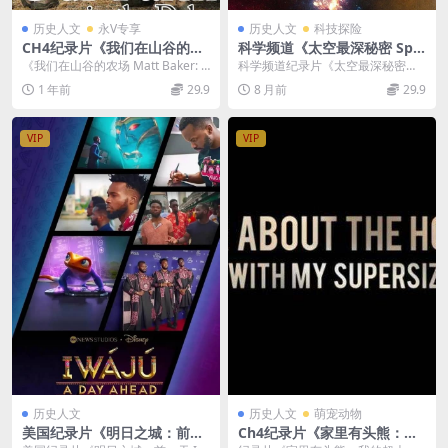
历史人文
永V专享
历史人文
科技探险
CH4纪录片《我们在山谷的农
科学频道《太空最深秘密 Spa
场/英国农场 Matt Baker: Ou
ce’s Deepest Secrets 202
《我们在山谷的农场 Matt Baker: O
科学频道纪录片《太空最深秘密（S
r Farm in the Dales 2022》
1》第6-7季全11集 英语中英
ur Farm in the Da...
pace’s Deepest Sec...
1 年前
29.9
8 月前
29.9
第1-3季全16集 英语中英双字
双字 无水印纯净版 1080P/M
官方纯净版 1080P/MKV/26.6
KV/24.9G 太空探索
G
VIP
VIP
历史人文
历史人文
萌宠动物
美国纪录片《明日之城：前一
Ch4纪录片《家里有头熊：我