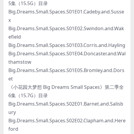
5集（15.5G）目录
Big.Dreams.Small.Spaces.S01E01.Cadeby.and.Susse
x
Big.Dreams.Small.Spaces.S01E02.Swindon.and.Wak
efield
Big.Dreams.Small.Spaces.S01E03.Corris.and.Hayling
Big.Dreams.Small.Spaces.S01E04.Doncaster.and.Wal
thamstow
Big.Dreams.Small.Spaces.S01E05.Bromley.and.Dors
et
《小花园大梦想 Big Dreams Small Spaces》第二季全
6集（15.7G）目录
Big.Dreams.Small.Spaces.S02E01.Barnet.and.Salisb
ury
Big.Dreams.Small.Spaces.S02E02.Clapham.and.Here
ford