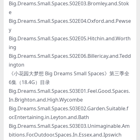
Big.Dreams.Small.Spaces.S02E03.Bromley.and.Stok
e
Big.Dreams.Small.Spaces.S02E04.Oxford.and.Pewse
y
Big.Dreams.Small.Spaces.S02E05.Hitchin.and.Worth
ing
Big.Dreams.Small.Spaces.S02E06.Billericay.and.Tedd
ington
《小花园大梦想 Big Dreams Small Spaces》第三季全
6集（18.4G）目录
Big.Dreams.Small.Spaces.S03E01.Feel.Good.Spaces.
In.Brighton.and.High.Wycombe
Big.Dreams.Small.Spaces.S03E02.Garden.Suitable.f
or.Entertaining.in.Leyton.and.Bath
Big.Dreams.Small.Spaces.S03E03.Unimaginable.Am
bitions.For.Outdoor.Spaces.In.Essex.and.Ipswich