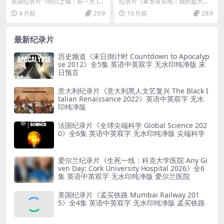
天 Iwájú: A Day Ahead 202
的超大宠物 Bear About the
美国纪录片《明日之城：前一天 Iw
纪录片《家里有头熊：我的超大宠
4》英语中英双字 无水印纯净
House Living with My Supe
ájú: A Day Ahead 2024》介...
物》（Bear About the House: ...
4 月前
29.9
10 月前
29.9
版 1080P/MKV/3.59G 迪斯尼
rsized Pet 2017》英语英字 7
动画
20P/MKV/899MB
最新纪录片
历史频道《末日倒计时 Countdown to Apocalyp
se 2012》全5集 英语中英双字 无水印纯净版 末
日预言
意大利纪录片《意大利黑人文艺复兴 The Black I
talian Renaissance 2022》英语中英双字 无水
印纯净版
法国纪录片《全球尖端科学 Global Science 202
0》全6集 英语中英双字 无水印纯净版 尖端科学
爱尔兰纪录片《生死一线：科克大学医院 Any Gi
ven Day: Cork University Hospital 2026》全6
集 英语中英双字 无水印纯净版 爱尔兰医院
美国纪录片《孟买铁路 Mumbai Railway 201
5》全4集 英语中英双字 无水印纯净版 孟买铁路