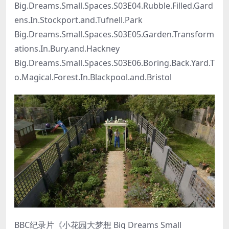
Big.Dreams.Small.Spaces.S03E04.Rubble.Filled.Gard
ens.In.Stockport.and.Tufnell.Park
Big.Dreams.Small.Spaces.S03E05.Garden.Transform
ations.In.Bury.and.Hackney
Big.Dreams.Small.Spaces.S03E06.Boring.Back.Yard.T
o.Magical.Forest.In.Blackpool.and.Bristol
BBC纪录片《小花园大梦想 Big Dreams Small