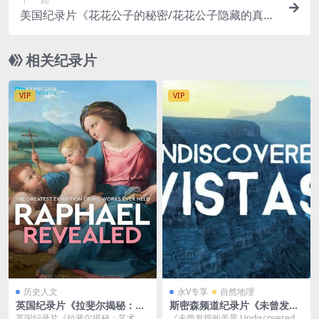
美国纪录片《花花公子的秘密/花花公子隐藏的真相
Secrets of Playboy 2022》第一季全12集 英语中英
双字 官方纯净版 1080P/MKV/28.9G
相关纪录片
VIP
VIP
历史人文
永V专享
自然地理
英国纪录片《拉斐尔揭秘：艺
斯密森频道纪录片《未曾发现
术巨匠的真貌 Exhibition on
的美景/地球秘境 Undiscover
英国纪录片《拉斐尔揭秘：艺术巨
《未曾发现的美景 Undiscovered V