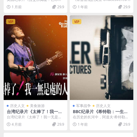
Screen: Raphael Revealed 2
ed Vistas 2018》第一季全14
匠的真貌 Exhibition on Screen...
istas 2018》：探寻全球隐...
1 月前
29.9
1 年前
29.9
020》英语中英双字 无水印纯
集 英语英字 高码收藏版 1080
净版 1080P/MKV/1.16G 拉斐
P/MP4/23.17G
尔揭秘
VIP
VIP
历史人文
美食旅游
军事战争
历史人文
台湾纪录片《太棒了！我一无
BBC纪录片《希特勒：一生的
是处的人生 Awesome! My G
照片 Hitler: A Life In Pictur
台湾纪录片《太棒了！我一无是处
在历史的长河中，阿道夫·希特勒是
ood For Nothing Life 202
es 2022》全4集 英语中英双
的人生 Awesome! My Good For ...
一个无法被忽视的存在，他给世界
4 月前
29.9
1 年前
29.9
4》国语中字 无水印纯净版 10
字 无水印纯净版 1080P/MK
带来了巨大的灾难与...
80P/MKV/1.38G 自我认同之
V/8.65G 希特勒罕见的一面
路