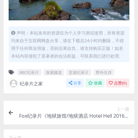
声明：本站发布的资源仅为个人学习测试使用，所有资源
均来自于互联网网盘分享，请在下载后24小时内删除，不得
用于任何商业用途，否则后果自负，请支持购买正版！如若
本站内容侵犯了原著者的合法权益，可联系我们进行处理。
BBC纪录片
探索频道
竞速纪录片
野外生存
纪录片之家
分享
收藏
点赞(
0
)
上一篇
Fox纪录片《地狱旅馆/地狱酒店 Hotel Hell 2016》
第1-3季全22集 英语中英双字 官方纯净版 1080P/M
KV/38.5G
下一篇