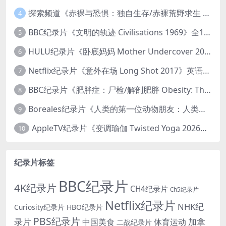
探索频道《赤裸与恐惧：独自生存/赤裸荒野求生 Naked and Afraid: Solo 2023》第一季全8集 英语中英双字 官方纯净版 高码1080P/MKV/45.4G
4
BBC纪录片《文明的轨迹 Civilisations 1969》全13集 英语中英双字 高清收藏版 1080P/MKV/64.1G 西方艺术史话
5
HULU纪录片《卧底妈妈 Mother Undercover 2023》全4集 英语中英双字 官方纯净版 1080P/MKV/7.6G 拯救孩子
6
Netflix纪录片《意外在场 Long Shot 2017》英语中字 720P/NKV/1.06GB 美国谋杀误判案件
7
BBC纪录片《肥胖症：尸检/解剖肥胖 Obesity: The Post Mortem 2016》英语中英双字 无水印纯净版 1080P/MKV/1.03G
8
Boreales纪录片《人类的第一位动物朋友：人类和狗的神奇故事 Man’s First Friend 2018》英语中英双字 1080P/MP4/1.8G 狗的神奇故事
9
AppleTV纪录片《变调瑜伽 Twisted Yoga 2026》全3集 英语中英双字 无水印纯净版 1080P/MKV/10G 瑜伽大师背后的真相
10
纪录片标签
BBC纪录片
4K纪录片
CH4纪录片
Ch5纪录片
Netflix纪录片
NHK纪
Curiosity纪录片
HBO纪录片
PBS纪录片
录片
加拿
中国美食
体育运动
二战纪录片