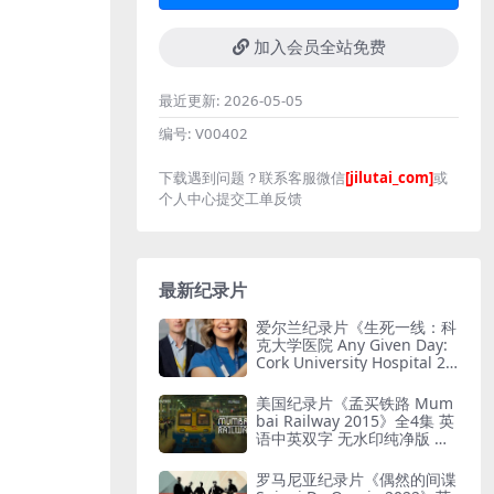
加入会员全站免费
最近更新:
2026-05-05
编号:
V00402
下载遇到问题？联系客服微信
[jilutai_com]
或
个人中心提交工单反馈
最新纪录片
爱尔兰纪录片《生死一线：科
克大学医院 Any Given Day:
Cork University Hospital 20
26》全6集 英语中英双字 无
水印纯净版 爱尔兰医院
美国纪录片《孟买铁路 Mum
bai Railway 2015》全4集 英
语中英双字 无水印纯净版 孟
买铁路
罗马尼亚纪录片《偶然的间谍