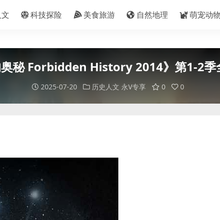
人文
科技探险
美食旅游
自然地理
萌宠动
rbidden History 2014》第1-2季
2025-07-20
历史人文
永V专享
0
0