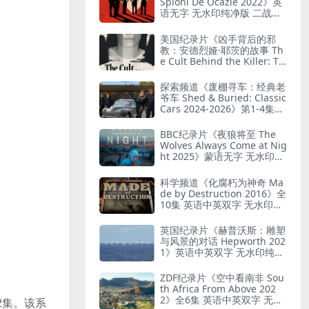
Spioni De Ocazie 2022》英
语无字 无水印纯净版 二战谍
报行动
美国纪录片《凶手背后的邪
教：安德烈娅·耶茨的故事 Th
e Cult Behind the Killer: Th
e Andrea Yates Story 202
6》全3集 英语中英双字 无水
探索频道《废棚寻车：经典老
印纯净版 精神控制
爷车 Shed & Buried: Classic
Cars 2024-2026》第1-4集全
38集 英语中英双字 无水印纯
净版 翻新老爷车
BBC纪录片《夜狼将至 The
Wolves Always Come at Nig
ht 2025》蒙语无字 无水印纯
净版 乌兰巴托真实故事
科学频道《化腐朽为神奇 Ma
de by Destruction 2016》全
10集 英语中英双字 无水印纯
净版 废物利用
英国纪录片《赫普沃斯：雕塑
与风景的对话 Hepworth 202
1》英语中英双字 无水印纯净
版 雕塑家艺术人生
ZDF纪录片《空中看南非 Sou
th Africa From Above 202
2》全6集 英语中英双字 无水
12集。该系