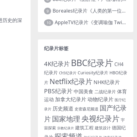
Boreales纪录片《人类的第一位动物朋友：人类和狗的神奇故事 Man’s First Friend 2018》英语中英双字 1080P/MP4/1.8G 狗的神奇故事
9
进历史的深
AppleTV纪录片《变调瑜伽 Twisted Yoga 2026》全3集 英语中英双字 无水印纯净版 1080P/MKV/10G 瑜伽大师背后的真相
10
纪录片标签
BBC纪录片
4K纪录片
CH4
纪录片
Curiosity纪录片
HBO纪录
Ch5纪录片
Netflix纪录片
NHK纪录片
片
PBS纪录片
中国美食
体育
二战纪录片
加拿大纪录片
动物纪录片
运动
医疗纪
国产纪录
历史频道
史密森尼频道
录片
央视纪录片
国家地理
片
宇
建筑工程
德国纪
宙探索
建筑设计
宗教纪录片
探索频道
录片