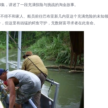
》第一季共8集，讲述了一段充满惊险与挑战的淘金故事。
务崩溃，不得不和家人、船员前往巴布亚新几内亚这个充满危险的未知
一，但这里有凶猛的鳄鱼守护，无数财富寻求者在此丧命。