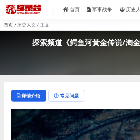
首页
军事战争
历史
首页
历史人文
正文
探索频道《鳄鱼河黃金传说/淘金纪录片 
详情介绍
常见问题