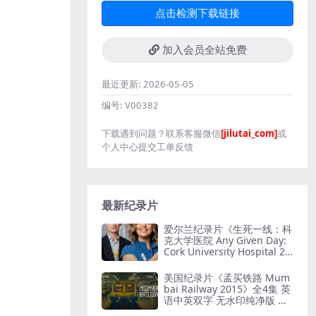
点击检测下载链接
加入会员全站免费
最近更新:
2026-05-05
编号:
V00382
下载遇到问题？联系客服微信
[jilutai_com]
或
个人中心提交工单反馈
最新纪录片
爱尔兰纪录片《生死一线：科
克大学医院 Any Given Day:
Cork University Hospital 20
26》全6集 英语中英双字 无
水印纯净版 爱尔兰医院
美国纪录片《孟买铁路 Mum
bai Railway 2015》全4集 英
语中英双字 无水印纯净版 孟
买铁路