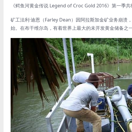
《鳄鱼河黄金传说 Legend of Croc Gold 2016
矿工法利·迪恩（Farley Dean）因阿拉斯加金矿业
始。在布干维尔岛，有着世界上最大的未开发黄金储备之