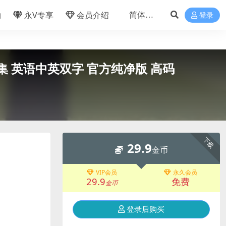
物
永V专享
会员介绍
登录
》全8集 英语中英双字 官方纯净版 高码
下载
29.9
金币
VIP会员
永久会员
29.9
免费
金币
登录后购买