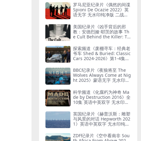
罗马尼亚纪录片《偶然的间谍
Spioni De Ocazie 2022》英
语无字 无水印纯净版 二战谍
报行动
美国纪录片《凶手背后的邪
教：安德烈娅·耶茨的故事 Th
e Cult Behind the Killer: Th
e Andrea Yates Story 202
6》全3集 英语中英双字 无水
探索频道《废棚寻车：经典老
印纯净版 精神控制
爷车 Shed & Buried: Classic
Cars 2024-2026》第1-4集全
38集 英语中英双字 无水印纯
净版 翻新老爷车
BBC纪录片《夜狼将至 The
Wolves Always Come at Nig
ht 2025》蒙语无字 无水印纯
净版 乌兰巴托真实故事
科学频道《化腐朽为神奇 Ma
de by Destruction 2016》全
10集 英语中英双字 无水印纯
净版 废物利用
英国纪录片《赫普沃斯：雕塑
与风景的对话 Hepworth 202
1》英语中英双字 无水印纯净
版 雕塑家艺术人生
ZDF纪录片《空中看南非 Sou
th Africa From Above 202