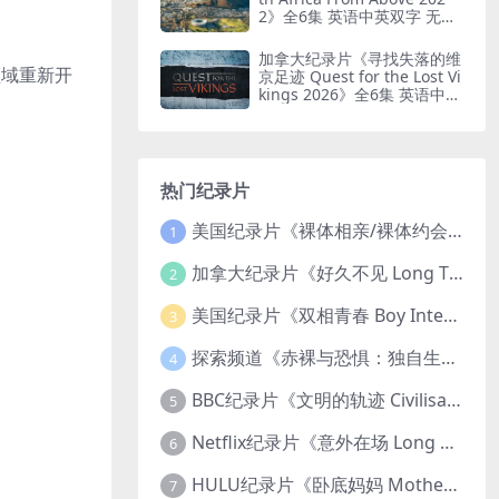
2》全6集 英语中英双字 无水
印纯净版 鸟瞰南非
加拿大纪录片《寻找失落的维
领域重新开
京足迹 Quest for the Lost Vi
kings 2026》全6集 英语中英
双字 无水印纯净版
热门纪录片
美国纪录片《裸体相亲/裸体约会 Dating Naked 2014-2016》第1-3季全33集 英语中英双字 无水印纯净版 1080P/MKV/85.6G 裸体相亲真人秀
1
加拿大纪录片《好久不见 Long Time Comin 1993》英语中英双字 官方纯净版 1080P/MKV/1G 女同性艺术家
2
美国纪录片《双相青春 Boy Interrupted 2009》英语中英双字 官方纯净版 1080P/MKV/1.43G 青少年躁郁症
3
探索频道《赤裸与恐惧：独自生存/赤裸荒野求生 Naked and Afraid: Solo 2023》第一季全8集 英语中英双字 官方纯净版 高码1080P/MKV/45.4G
4
BBC纪录片《文明的轨迹 Civilisations 1969》全13集 英语中英双字 高清收藏版 1080P/MKV/64.1G 西方艺术史话
5
Netflix纪录片《意外在场 Long Shot 2017》英语中字 720P/NKV/1.06GB 美国谋杀误判案件
6
HULU纪录片《卧底妈妈 Mother Undercover 2023》全4集 英语中英双字 官方纯净版 1080P/MKV/7.6G 拯救孩子
7