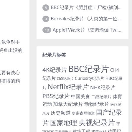
BBC纪录片《肥胖症：尸检/解剖肥胖 Obesity: The Post Mortem 2016》英语中英双字 无水印纯净版 1080P/MKV/1.03G
8
Boreales纪录片《人类的第一位动物朋友：人类和狗的神奇故事 Man’s First Friend 2018》英语中英双字 1080P/MP4/1.8G 狗的神奇故事
9
AppleTV纪录片《变调瑜伽 Twisted Yoga 2026》全3集 英语中英双字 无水印纯净版 1080P/MKV/10G 瑜伽大师背后的真相
10
及竞争对手
且鳄鱼出没的
纪录片标签
BBC纪录片
4K纪录片
CH4
只要有决心
纪录片
Curiosity纪录片
HBO纪录
Ch5纪录片
和拼搏的精
Netflix纪录片
NHK纪录片
片
PBS纪录片
中国美食
体育
二战纪录片
加拿大纪录片
动物纪录片
运动
医疗纪
国产纪录
历史频道
史密森尼频道
录片
央视纪录片
国家地理
片
宇
建筑工程
德国纪
宙探索
建筑设计
宗教纪录片