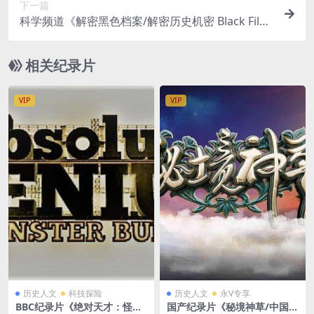
下一篇
科学频道《解密黑色档案/解密历史机密 Black Files
Declassified 2020》第1-2季全14集 英语中英双字
官方纯净版 1080P/MKV/26.1G
相关纪录片
VIP
VIP
历史人文
科技探险
历史人文
永V专享
BBC纪录片《绝对天才：怪兽
国产纪录片《秘境神草/中国中