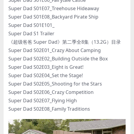
Super Dad S01E06_Fairytale Castle
Super Dad S01E07_Treehouse Hideaway
Super Dad S01E08_Backyard Pirate Ship
Super Dad S01E101_
Super Dad S1 Trailer
《超级爸爸 Super Dad》第二季全8集（13.2G）目录
Super Dad S02E01_Crazy About Camping
Super Dad S02E02_Building Outside the Box
Super Dad S02E03_Eight is Great!
Super Dad S02E04_Set the Stage!
Super Dad S02E05_Shooting for the Stars
Super Dad S02E06_Crazy Competition
Super Dad S02E07_Flying High
Super Dad S02E08_Family Traditions