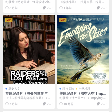
设计 Absolute Genius Mons
医药 2023》第1-4季全28集
纪录片《绝对天才：怪兽设计 Abso
《秘境神草》：跨越四季，探寻本
ter Builds 2017》全8集 英语
国语中字 4K超清收藏版/2160
lute Genius Monster Bu...
草秘境 《秘境神草》是一部由国家
8 月前
29.9
1 年前
29.9
中英双字 720P/MKV/4.71G
P/MP4/57.3G
中医药管理局指导，...
天才设计创造
VIP
VIP
历史人文
科技探险
自然地理
英国纪录片《消失的世界与隐
美国纪录片《清空天空 Empt
秘的宝藏 Raiders of the Los
ying The Skies 2013》英语
《消失的世界与隐秘的宝藏》（第
纪录片《清空天空》（Emptying T
t Past with Janina Ramire
中英双字 官方纯净版 1080P/
1-2 季）：寻宝背后的历史改写与
he Skies 2013）：南欧候鸟偷...
5 月前
29.9
10 月前
29.9
z》第1-2季全6集 英语中英双
MKV/3.07G 候鸟偷猎
人性博弈 作为...
字 官方纯净版 1080P/MKV/9.