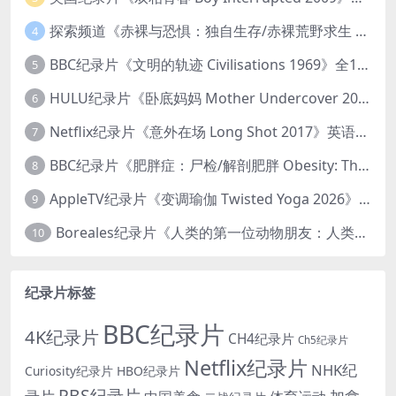
探索频道《赤裸与恐惧：独自生存/赤裸荒野求生 Naked and Afraid: Solo 2023》第一季全8集 英语中英双字 官方纯净版 高码1080P/MKV/45.4G
4
BBC纪录片《文明的轨迹 Civilisations 1969》全13集 英语中英双字 高清收藏版 1080P/MKV/64.1G 西方艺术史话
5
HULU纪录片《卧底妈妈 Mother Undercover 2023》全4集 英语中英双字 官方纯净版 1080P/MKV/7.6G 拯救孩子
6
Netflix纪录片《意外在场 Long Shot 2017》英语中字 720P/NKV/1.06GB 美国谋杀误判案件
7
BBC纪录片《肥胖症：尸检/解剖肥胖 Obesity: The Post Mortem 2016》英语中英双字 无水印纯净版 1080P/MKV/1.03G
8
AppleTV纪录片《变调瑜伽 Twisted Yoga 2026》全3集 英语中英双字 无水印纯净版 1080P/MKV/10G 瑜伽大师背后的真相
9
Boreales纪录片《人类的第一位动物朋友：人类和狗的神奇故事 Man’s First Friend 2018》英语中英双字 1080P/MP4/1.8G 狗的神奇故事
10
纪录片标签
BBC纪录片
4K纪录片
CH4纪录片
Ch5纪录片
Netflix纪录片
NHK纪
Curiosity纪录片
HBO纪录片
PBS纪录片