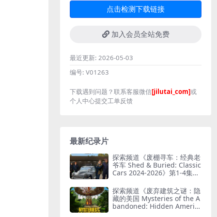
点击检测下载链接
加入会员全站免费
最近更新:
2026-05-03
编号:
V01263
下载遇到问题？联系客服微信
[jilutai_com]
或
个人中心提交工单反馈
最新纪录片
探索频道《废棚寻车：经典老
爷车 Shed & Buried: Classic
Cars 2024-2026》第1-4集全
38集 英语中英双字 无水印纯
净版 翻新老爷车
探索频道《废弃建筑之谜：隐
藏的美国 Mysteries of the A
bandoned: Hidden Americ
a 2025》第4季全9集 英语中