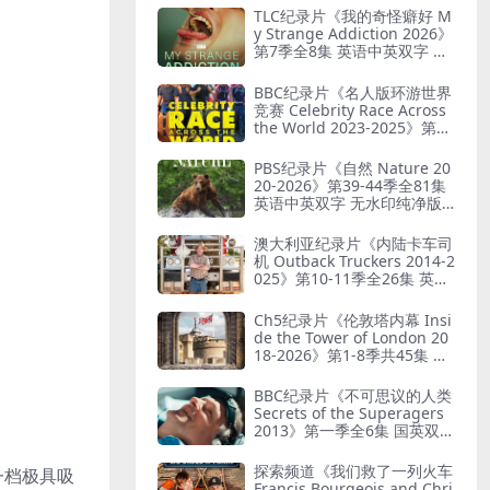
英双字 无水印纯净版 被遗弃
TLC纪录片《我的奇怪癖好 M
之谜
y Strange Addiction 2026》
第7季全8集 英语中英双字 官
方纯净版 奇葩癖好
BBC纪录片《名人版环游世界
竞赛 Celebrity Race Across
the World 2023-2025》第1-
3季全18集 英语中英双字 无
水印纯净版 1080P/MKV/44.8
PBS纪录片《自然 Nature 20
G 旅行竞赛
20-2026》第39-44季全81集
英语中英双字 无水印纯净版 1
080P/MKV/184G 自然奇境
澳大利亚纪录片《内陆卡车司
机 Outback Truckers 2014-2
025》第10-11季全26集 英语
中英双字 无水印纯净版 1080
P/MKV/37.9G 澳洲公路运输
Ch5纪录片《伦敦塔内幕 Insi
业
de the Tower of London 20
18-2026》第1-8季共45集 英
语中英双字 无水印纯净版 10
80P/MKV/67.1G 走进伦敦塔
BBC纪录片《不可思议的人类
Secrets of the Superagers
2013》第一季全6集 国英双语
中英双字 无水印纯净版 4K超
清/2160P/MKV/62.1G 长寿的
探索频道《我们救了一列火车
是一档极具吸
秘诀
Francis Bourgeois and Chri