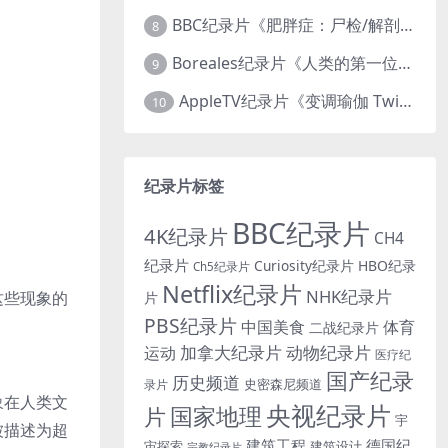
BBC纪录片《肥胖症：尸检/解剖肥胖 Obesity: The Post Mortem 2016》英语中英双字 无水印纯净版 1080P/MKV/1.03G
8
Boreales纪录片《人类的第一位动物朋友：人类和狗的神奇故事 Man’s First Friend 2018》英语中英双字 1080P/MP4/1.8G 狗的神奇故事
9
AppleTV纪录片《变调瑜伽 Twisted Yoga 2026》全3集 英语中英双字 无水印纯净版 1080P/MKV/10G 瑜伽大师背后的真相
10
纪录片标签
BBC纪录片
4K纪录片
CH4
纪录片
Curiosity纪录片
HBO纪录
Ch5纪录片
Netflix纪录片
NHK纪录片
这些现象的
片
PBS纪录片
中国美食
体育
二战纪录片
加拿大纪录片
动物纪录片
运动
医疗纪
国产纪录
历史频道
史密森尼频道
录片
象在人类文
央视纪录片
国家地理
片
宇
被描述为超
建筑工程
德国纪
宙探索
建筑设计
宗教纪录片