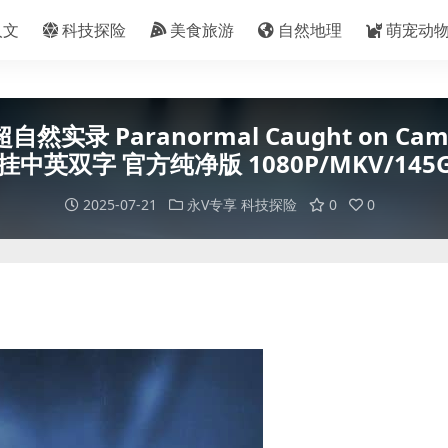
人文
科技探险
美食旅游
自然地理
萌宠动
Paranormal Caught on Camer
挂中英双字 官方纯净版 1080P/MKV/145
2025-07-21
永V专享
科技探险
0
0