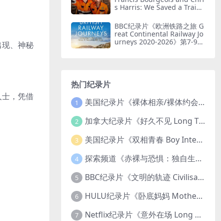
s Harris: We Saved a Train
2026》第一季全8集 英语中英
双字 无水印纯净版 1080P/M
BBC纪录片《欧洲铁路之旅 G
KV/19.6G 火车修复
reat Continental Railway Jo
urneys 2020-2026》第7-9季
出现、神秘
全41集 英语中英双字1080P/
MP4/58.4G 欧洲铁路游
热门纪录片
人士，凭借
美国纪录片《裸体相亲/裸体约会 Dating Naked 2014-2016》第1-3季全33集 英语中英双字 无水印纯净版 1080P/MKV/85.6G 裸体相亲真人秀
1
加拿大纪录片《好久不见 Long Time Comin 1993》英语中英双字 官方纯净版 1080P/MKV/1G 女同性艺术家
2
美国纪录片《双相青春 Boy Interrupted 2009》英语中英双字 官方纯净版 1080P/MKV/1.43G 青少年躁郁症
3
探索频道《赤裸与恐惧：独自生存/赤裸荒野求生 Naked and Afraid: Solo 2023》第一季全8集 英语中英双字 官方纯净版 高码1080P/MKV/45.4G
4
BBC纪录片《文明的轨迹 Civilisations 1969》全13集 英语中英双字 高清收藏版 1080P/MKV/64.1G 西方艺术史话
5
HULU纪录片《卧底妈妈 Mother Undercover 2023》全4集 英语中英双字 官方纯净版 1080P/MKV/7.6G 拯救孩子
6
Netflix纪录片《意外在场 Long Shot 2017》英语中字 720P/NKV/1.06GB 美国谋杀误判案件
7