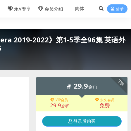
物
永V专享
会员介绍
登录
a 2019-2022》第1-5季全96集 英语外
G
下载
29.9
金币
VIP会员
永久会员
29.9
免费
金币
登录后购买