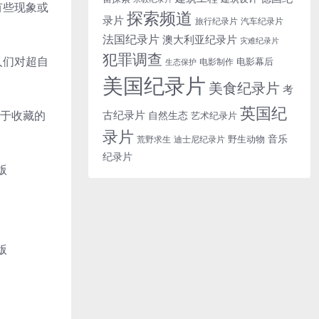
有些现象或
探索频道
录片
旅行纪录片
汽车纪录片
法国纪录片
澳大利亚纪录片
灾难纪录片
犯罪调查
人们对超自
电影幕后
电影制作
生态保护
美国纪录片
美食纪录片
考
英国纪
古纪录片
便于收藏的
自然生态
艺术纪录片
录片
音乐
野生动物
迪士尼纪录片
荒野求生
纪录片
版
版