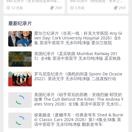
味之旅 Rick Stein Tastes the
上最危险的道路 Hot Roads:
BBC纪录片《里克·斯坦蓝调寻味之
BBC纪录片《绝世险途：世界上最
Blues》英语双字 MP4标清 美
World’s Most Dangerous R
旅》（Rick Stein Tastes th...
危险的道路 Hot Roads:World...
12 月前
29.9
3 月前
29.9
国地方美食纪录片
oads 2012》全8集 英语中英
双字 无水印纯净版 1080P/M
KV/30.2G 世界上最危险的道
最新纪录片
路
爱尔兰纪录片《生死一线：科克大学医院 Any Gi
ven Day: Cork University Hospital 2026》全6
集 英语中英双字 无水印纯净版 爱尔兰医院
美国纪录片《孟买铁路 Mumbai Railway 201
5》全4集 英语中英双字 无水印纯净版 孟买铁路
罗马尼亚纪录片《偶然的间谍 Spioni De Ocazie
2022》英语无字 无水印纯净版 二战谍报行动
美国纪录片《凶手背后的邪教：安德烈娅·耶茨的
故事 The Cult Behind the Killer: The Andrea Y
ates Story 2026》全3集 英语中英双字 无水印纯
净版 精神控制
探索频道《废棚寻车：经典老爷车 Shed & Burie
d: Classic Cars 2024-2026》第1-4集全38集 英
语中英双字 无水印纯净版 翻新老爷车