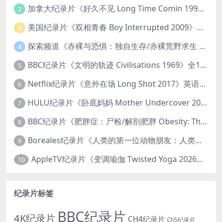
加拿大纪录片《好久不见 Long Time Comin 1993》英语中英双字 官方纯净版 1080P/MKV/1G 女同性艺术家
2
美国纪录片《双相青春 Boy Interrupted 2009》英语中英双字 官方纯净版 1080P/MKV/1.43G 青少年躁郁症
3
探索频道《赤裸与恐惧：独自生存/赤裸荒野求生 Naked and Afraid: Solo 2023》第一季全8集 英语中英双字 官方纯净版 高码1080P/MKV/45.4G
4
BBC纪录片《文明的轨迹 Civilisations 1969》全13集 英语中英双字 高清收藏版 1080P/MKV/64.1G 西方艺术史话
5
Netflix纪录片《意外在场 Long Shot 2017》英语中字 720P/NKV/1.06GB 美国谋杀误判案件
6
HULU纪录片《卧底妈妈 Mother Undercover 2023》全4集 英语中英双字 官方纯净版 1080P/MKV/7.6G 拯救孩子
7
BBC纪录片《肥胖症：尸检/解剖肥胖 Obesity: The Post Mortem 2016》英语中英双字 无水印纯净版 1080P/MKV/1.03G
8
Boreales纪录片《人类的第一位动物朋友：人类和狗的神奇故事 Man’s First Friend 2018》英语中英双字 1080P/MP4/1.8G 狗的神奇故事
9
AppleTV纪录片《变调瑜伽 Twisted Yoga 2026》全3集 英语中英双字 无水印纯净版 1080P/MKV/10G 瑜伽大师背后的真相
10
纪录片标签
BBC纪录片
4K纪录片
CH4纪录片
Ch5纪录片