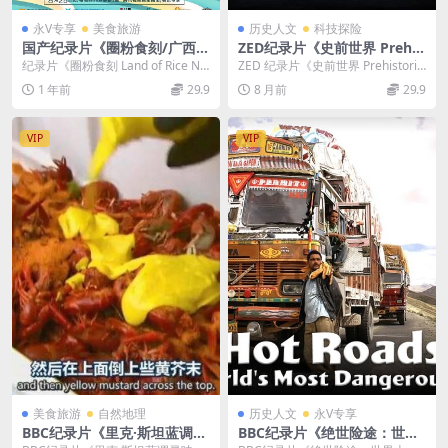
永V专享
美食旅游
历史人文
科技探险
国产纪录片《圈粉食刻/广西米
ZED纪录片《史前世界 Prehis
粉 Land of Rice Noodles 20
toric Worlds 2019》英语中
纪录片《圈粉食刻 Land of Rice No
ZED 纪录片《史前世界 Prehistoric
22》第一季全8集 国语中字 官
英双字 无水印纯净版 1080P/
odles 2022》第一季全8...
Worlds 2019》内容整...
1 年前
29.9
8 月前
29.9
方纯净版 4K超清/2160P/MK
MKV/3.02G 史前世界
V/3.31G
VIP
VIP
美食旅游
自然地理
历史人文
永V专享
BBC纪录片《里克·斯坦蓝调寻
BBC纪录片《绝世险途：世界