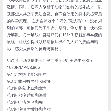
激情。同时，它深入剖析了动物们独特的战斗战术，以
及那些人类冠军无法企及、也不会使用的身体武器背后
的科学原理。 在大自然这个广阔的“竞技场”中，没有规
则的束缚，动物们为了生存、繁衍、争夺领地，使出浑
身解数。每一场战斗都是它们在野外生存智慧与本能的
展现，让观众得以领略动物世界不为人知的残酷与精
彩，感受大自然的神奇与奥秘 。
纪录片《动物搏击会》第二季全6集 英语中英双字
1080P/MP4/8.86G
第1集 灰熊 原驼和甲虫
第2集 非洲豹 野猪和鼓虾
第3集 袋鼠 老虎和章鱼
第4集 郊狼 螃蟹和海雕
第5集 疣猪 河马和獾
第6集 狼獾 大黄蜂和考拉