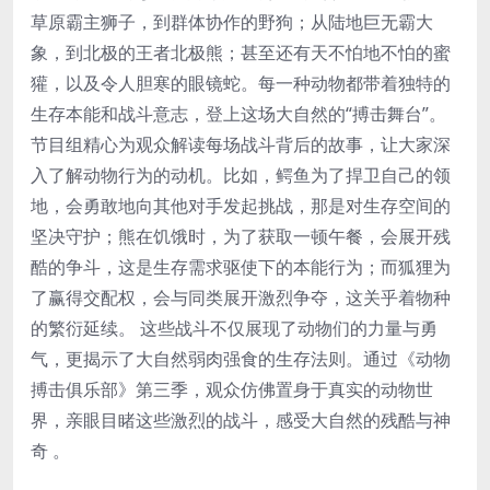
草原霸主狮子，到群体协作的野狗；从陆地巨无霸大
象，到北极的王者北极熊；甚至还有天不怕地不怕的蜜
獾，以及令人胆寒的眼镜蛇。每一种动物都带着独特的
生存本能和战斗意志，登上这场大自然的“搏击舞台”。
节目组精心为观众解读每场战斗背后的故事，让大家深
入了解动物行为的动机。比如，鳄鱼为了捍卫自己的领
地，会勇敢地向其他对手发起挑战，那是对生存空间的
坚决守护；熊在饥饿时，为了获取一顿午餐，会展开残
酷的争斗，这是生存需求驱使下的本能行为；而狐狸为
了赢得交配权，会与同类展开激烈争夺，这关乎着物种
的繁衍延续。 这些战斗不仅展现了动物们的力量与勇
气，更揭示了大自然弱肉强食的生存法则。通过《动物
搏击俱乐部》第三季，观众仿佛置身于真实的动物世
界，亲眼目睹这些激烈的战斗，感受大自然的残酷与神
奇 。