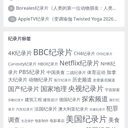
Boreales纪录片《人类的第一位动物朋友：人类和狗的神奇故事 Man’s First Friend 2018》英语中英双字 1080P/MP4/1.8G 狗的神奇故事
9
AppleTV纪录片《变调瑜伽 Twisted Yoga 2026》全3集 英语中英双字 无水印纯净版 1080P/MKV/10G 瑜伽大师背后的真相
10
纪录片标签
BBC纪录片
4K纪录片
CH4纪录片
Ch5纪录片
Netflix纪录片
NHK纪
Curiosity纪录片
HBO纪录片
PBS纪录片
录片
加拿
中国美食
体育运动
二战纪录片
大纪录片
动物纪录片
历史频道
史密森尼频道
医疗纪录片
央视纪录片
国家地理
国产纪录片
宇宙探索
探索频道
建筑工程
德国纪录片
建筑设计
旅行纪
宗教纪录片
犯罪
法国纪录片
澳大利亚纪录片
录片
汽车纪录片
灾难纪录片
美国纪录片
调查
美食
电影幕后
电影制作
生态保护