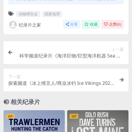
动物搏击会
国家地理
纪录片之家
分享
收藏
点赞(
0
)
上一篇
科学频道纪录片《海洋巨物/巨型海洋机器 Sea Mo
nsters 2021》第1-2季全21集 英语中英双字 官方纯
净版 1080P/MKV/64G
下一篇
探索频道《冰上维京人/商业冰钓 Ice Vikings 202
2》第1-2季全16集 英语中英双字 官方纯净版 1080
P/MKV/37.6G
相关纪录片
VIP
VIP