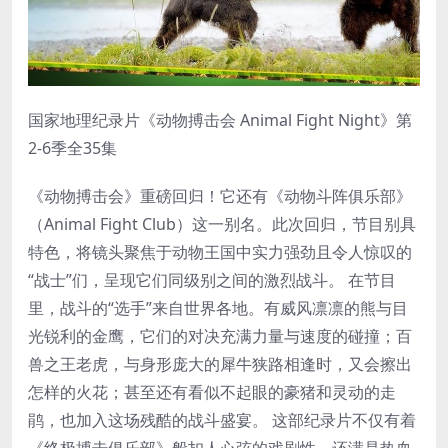
国家地理纪录片《动物搏击会 Animal Fight Night》第
2-6季全35集
《动物搏击会》重磅回归！它还有《动物斗阵俱乐部》
（Animal Fight Club）这一别名。此次回归，节目别具
特色，将镜头聚焦于动物王国中实力强劲且令人惊叹的
“战士”们，呈现它们同级别之间的激烈战斗。 在节目
里，战斗的“选手”来自世界各地。有威风凛凛的熊与目
光锐利的金鹰，它们的对决充满力量与速度的碰撞；百
兽之王老虎，与身形庞大的犀牛狭路相逢时，又会擦出
怎样的火花；甚至还有看似不起眼的豪猪和灵动的走
鹃，也加入这场残酷的战斗盛宴。 这部纪录片不仅有着
《终极搏击俱乐部》般扣人心弦的戏剧性，还满是热血