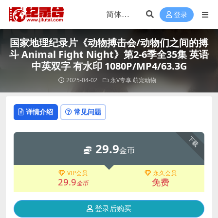
登录
国家地理纪录片《动物搏击会/动物们之间的搏
斗 Animal Fight Night》第2-6季全35集 英语
中英双字 有水印 1080P/MP4/63.3G
2025-04-02
永V专享
萌宠动物
详情介绍
常见问题
下载
29.9
金币
VIP会员
永久会员
29.9
免费
金币
登录后购买