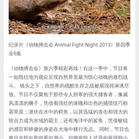
纪录片《动物搏击会 Animal Fight Night 2013》第四季
全6集
《动物搏击会》第六季精彩再续！在这一季中，节目将
一如既往地为观众呈现自然界里最为惊心动魄的激烈战
斗。 镜头之下，自然界的残酷生存之战被展现得淋漓尽
致。节目不仅聚焦于那些令人胆寒的强大捕食者，像威
风凛凛的狮子，凭借着强壮的体魄和出色的捕猎技巧称
霸草原；潜伏在水中的鳄鱼，以其迅猛的攻击和强大的
咬合力成为水域的霸主；还有海洋中的鲨鱼，凭借敏锐
的感官和矫健的身姿在大海中横行无忌。 同时，节目也
将目光投向那些看似渺小，却拥有惊人武器的最强韧小