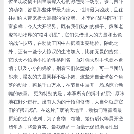
位呈现动物王国里震撼人心的激烈搏斗场景。参与搏斗
的动物，皆是那些体型最为庞大、性情最为凶残，且往
往能给人带来极大震撼的佼佼者。 本季的“战斗阵容”丰
富多样，令人大开眼界。既有我们熟知的狮子、熊和老
虎等动物界的“格斗明星”，它们凭借强大的力量和出色
的战斗技巧，在动物王国中占据着重要地位。除此之
外，还有一些令人惊叹的生物加入，比如无畏的蜜獾，
它以天不怕地不怕的性格闻名，面对强大对手也毫不退
缩；以及小小的蚂蚁，别看它们体型微小，可一旦团结
起来，爆发的力量同样不容小觑。这些来自全球各个角
落的动物，跨越千山万水，在节目中展开一场场惊心动
魄的较量。 更为特别的是，本季所有的搏斗都原汁原味
地在野外进行。没有人为的干预和修饰，大自然就是它
们的“搏击场”。在这片广袤的天地里，动物们遵循着最
原始的生存法则，为了食物、领地、繁衍后代等展开激
烈角逐，将最真实、最残酷的一面毫无保留地展现出