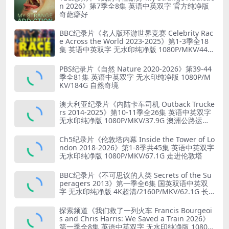
n 2026》第7季全8集 英语中英双字 官方纯净版
奇葩癖好
BBC纪录片《名人版环游世界竞赛 Celebrity Rac
e Across the World 2023-2025》第1-3季全18
集 英语中英双字 无水印纯净版 1080P/MKV/44.8
G 旅行竞赛
PBS纪录片《自然 Nature 2020-2026》第39-44
季全81集 英语中英双字 无水印纯净版 1080P/M
KV/184G 自然奇境
澳大利亚纪录片《内陆卡车司机 Outback Trucke
rs 2014-2025》第10-11季全26集 英语中英双字
无水印纯净版 1080P/MKV/37.9G 澳洲公路运输
业
Ch5纪录片《伦敦塔内幕 Inside the Tower of Lo
ndon 2018-2026》第1-8季共45集 英语中英双字
无水印纯净版 1080P/MKV/67.1G 走进伦敦塔
BBC纪录片《不可思议的人类 Secrets of the Su
peragers 2013》第一季全6集 国英双语中英双
字 无水印纯净版 4K超清/2160P/MKV/62.1G 长
寿的秘诀
探索频道《我们救了一列火车 Francis Bourgeoi
s and Chris Harris: We Saved a Train 2026》
第一季全8集 英语中英双字 无水印纯净版 1080P/