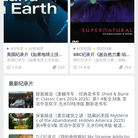
永V专享
自然地理
科技探险
萌宠动物
美国纪录片《如果地球上没有
BBC纪录片《超自然力量:动物
陆地 If There Was No Land
看不见的能力 Supernatural:
美国纪录片《如果地球上没有陆地 I
BBC纪录片《超自然力量：动物看
On Earth 2024》全8集 英语
The Unseen Powers of Ani
f There Was No Land On ...
不见的能力》（Supernatural: Th
3 月前
29.9
10 月前
29.9
中英双字 无水印纯净版 1080
mals》全7集 英语中字 720P
e...
P/MKV/28.4G 生态保护
高清 动物纪录片下载
最新纪录片
探索频道《废棚寻车：经典老爷车 Shed & Burie
d: Classic Cars 2024-2026》第1-4集全38集 英
语中英双字 无水印纯净版 翻新老爷车
探索频道《废弃建筑之谜：隐藏的美国 Mysterie
s of the Abandoned: Hidden America 2025》
第4季全9集 英语中英双字 无水印纯净版 被遗弃
之谜
TLC纪录片《我的奇怪癖好 My Strange Addictio