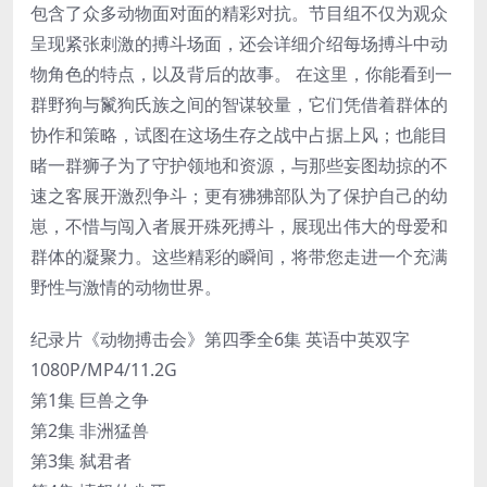
包含了众多动物面对面的精彩对抗。节目组不仅为观众
呈现紧张刺激的搏斗场面，还会详细介绍每场搏斗中动
物角色的特点，以及背后的故事。 在这里，你能看到一
群野狗与鬣狗氏族之间的智谋较量，它们凭借着群体的
协作和策略，试图在这场生存之战中占据上风；也能目
睹一群狮子为了守护领地和资源，与那些妄图劫掠的不
速之客展开激烈争斗；更有狒狒部队为了保护自己的幼
崽，不惜与闯入者展开殊死搏斗，展现出伟大的母爱和
群体的凝聚力。这些精彩的瞬间，将带您走进一个充满
野性与激情的动物世界。
纪录片《动物搏击会》第四季全6集 英语中英双字
1080P/MP4/11.2G
第1集 巨兽之争
第2集 非洲猛兽
第3集 弑君者