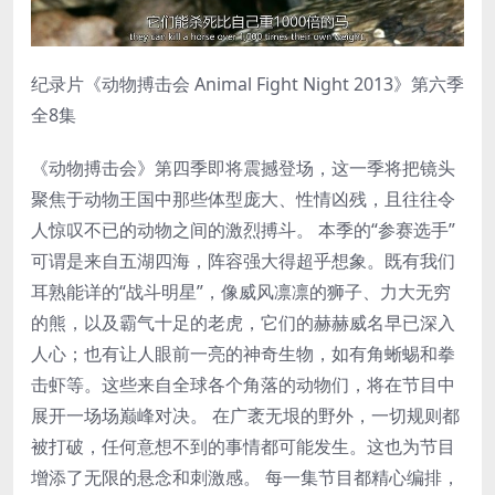
纪录片《动物搏击会 Animal Fight Night 2013》第六季
全8集
《动物搏击会》第四季即将震撼登场，这一季将把镜头
聚焦于动物王国中那些体型庞大、性情凶残，且往往令
人惊叹不已的动物之间的激烈搏斗。 本季的“参赛选手”
可谓是来自五湖四海，阵容强大得超乎想象。既有我们
耳熟能详的“战斗明星”，像威风凛凛的狮子、力大无穷
的熊，以及霸气十足的老虎，它们的赫赫威名早已深入
人心；也有让人眼前一亮的神奇生物，如有角蜥蜴和拳
击虾等。这些来自全球各个角落的动物们，将在节目中
展开一场场巅峰对决。 在广袤无垠的野外，一切规则都
被打破，任何意想不到的事情都可能发生。这也为节目
增添了无限的悬念和刺激感。 每一集节目都精心编排，