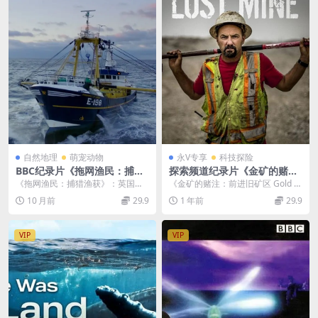
自然地理
萌宠动物
永V专享
科技探险
BBC纪录片《拖网渔民：捕猎
探索频道纪录片《金矿的赌
渔获 Trawlermen: Hunting
注：前进旧矿区/阿拉斯加大淘
《拖网渔民：捕猎渔获》：英国深
《金矿的赌注：前进旧矿区 Gold R
the Catch》第一季全6集 英
金 Gold Rush Dave Turin’s L
海捕鱼船队的壮丽画卷 《拖网渔
ush Dave Turin’...
10 月前
29.9
1 年前
29.9
语中英双字 官方纯净版 1080
ost Mine》第1-3季全43集 英
民：捕猎渔获 Tra...
P/MKV/9G 深海渔民
语外挂中字 官方纯净版 1080
P/MP4/88.6G
VIP
VIP