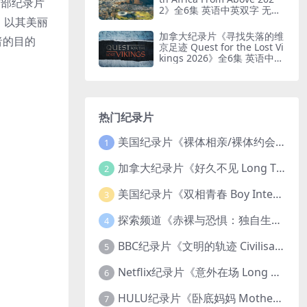
这部纪录片
2》全6集 英语中英双字 无水
，以其美丽
印纯净版 鸟瞰南非
加拿大纪录片《寻找失落的维
者的目的
京足迹 Quest for the Lost Vi
kings 2026》全6集 英语中英
双字 无水印纯净版
热门纪录片
美国纪录片《裸体相亲/裸体约会 Dating Naked 2014-2016》第1-3季全33集 英语中英双字 无水印纯净版 1080P/MKV/85.6G 裸体相亲真人秀
1
加拿大纪录片《好久不见 Long Time Comin 1993》英语中英双字 官方纯净版 1080P/MKV/1G 女同性艺术家
2
美国纪录片《双相青春 Boy Interrupted 2009》英语中英双字 官方纯净版 1080P/MKV/1.43G 青少年躁郁症
3
探索频道《赤裸与恐惧：独自生存/赤裸荒野求生 Naked and Afraid: Solo 2023》第一季全8集 英语中英双字 官方纯净版 高码1080P/MKV/45.4G
4
BBC纪录片《文明的轨迹 Civilisations 1969》全13集 英语中英双字 高清收藏版 1080P/MKV/64.1G 西方艺术史话
5
Netflix纪录片《意外在场 Long Shot 2017》英语中字 720P/NKV/1.06GB 美国谋杀误判案件
6
HULU纪录片《卧底妈妈 Mother Undercover 2023》全4集 英语中英双字 官方纯净版 1080P/MKV/7.6G 拯救孩子
7