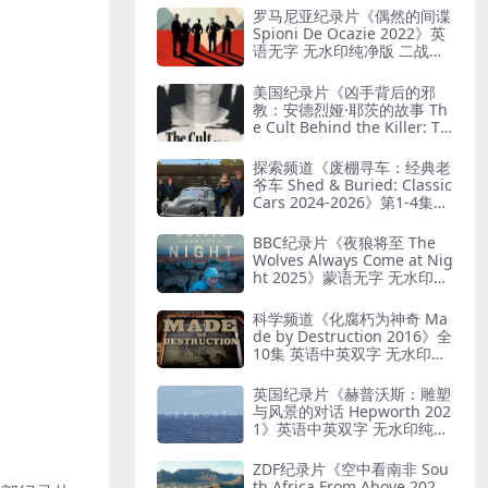
罗马尼亚纪录片《偶然的间谍
Spioni De Ocazie 2022》英
语无字 无水印纯净版 二战谍
报行动
美国纪录片《凶手背后的邪
教：安德烈娅·耶茨的故事 Th
e Cult Behind the Killer: Th
e Andrea Yates Story 202
6》全3集 英语中英双字 无水
探索频道《废棚寻车：经典老
印纯净版 精神控制
爷车 Shed & Buried: Classic
Cars 2024-2026》第1-4集全
38集 英语中英双字 无水印纯
净版 翻新老爷车
BBC纪录片《夜狼将至 The
Wolves Always Come at Nig
ht 2025》蒙语无字 无水印纯
净版 乌兰巴托真实故事
科学频道《化腐朽为神奇 Ma
de by Destruction 2016》全
10集 英语中英双字 无水印纯
净版 废物利用
英国纪录片《赫普沃斯：雕塑
与风景的对话 Hepworth 202
1》英语中英双字 无水印纯净
版 雕塑家艺术人生
ZDF纪录片《空中看南非 Sou
th Africa From Above 202