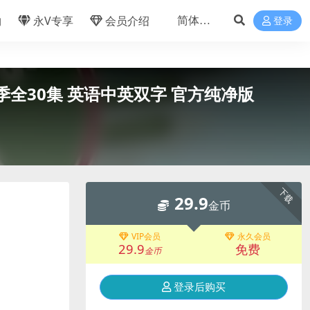
物
永V专享
会员介绍
登录
-3季全30集 英语中英双字 官方纯净版
下载
29.9
金币
VIP会员
永久会员
29.9
免费
金币
登录后购买