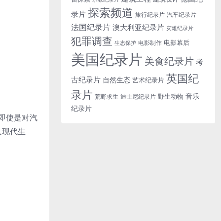
探索频道
录片
旅行纪录片
汽车纪录片
法国纪录片
澳大利亚纪录片
灾难纪录片
犯罪调查
电影幕后
电影制作
生态保护
美国纪录片
美食纪录片
考
英国纪
古纪录片
自然生态
艺术纪录片
录片
音乐
野生动物
迪士尼纪录片
荒野求生
纪录片
。即使是对汽
入现代生