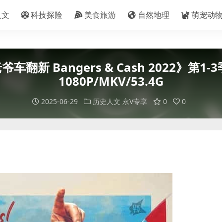
人文
科技探险
美食旅游
自然地理
萌宠动
新 Bangers & Cash 2022》第1
1080P/MKV/53.4G
2025-06-29
历史人文
永V专享
0
0