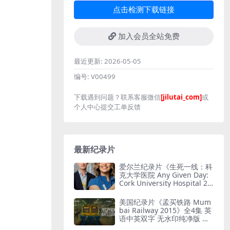
点击检测下载链接
加入会员全站免费
最近更新:
2026-05-05
编号:
V00499
下载遇到问题？联系客服微信
[jilutai_com]
或
个人中心提交工单反馈
最新纪录片
爱尔兰纪录片《生死一线：科
克大学医院 Any Given Day:
Cork University Hospital 20
26》全6集 英语中英双字 无
水印纯净版 爱尔兰医院
美国纪录片《孟买铁路 Mum
bai Railway 2015》全4集 英
语中英双字 无水印纯净版 孟
买铁路