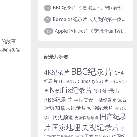
BBC纪录片《肥胖症：尸检/解剖肥胖 Obesity: The Post Mortem 2016》英语中英双字 无水印纯净版 1080P/MKV/1.03G
8
Boreales纪录片《人类的第一位动物朋友：人类和狗的神奇故事 Man’s First Friend 2018》英语中英双字 1080P/MP4/1.8G 狗的神奇故事
9
AppleTV纪录片《变调瑜伽 Twisted Yoga 2026》全3集 英语中英双字 无水印纯净版 1080P/MKV/10G 瑜伽大师背后的真相
10
凡的故事。
各地的买家
纪录片标签
BBC纪录片
4K纪录片
CH4
纪录片
Curiosity纪录片
HBO纪录
Ch5纪录片
Netflix纪录片
NHK纪录片
片
PBS纪录片
中国美食
体育
二战纪录片
加拿大纪录片
动物纪录片
运动
医疗纪
国产纪录
历史频道
史密森尼频道
录片
央视纪录片
国家地理
片
宇
建筑工程
德国纪
宙探索
建筑设计
宗教纪录片