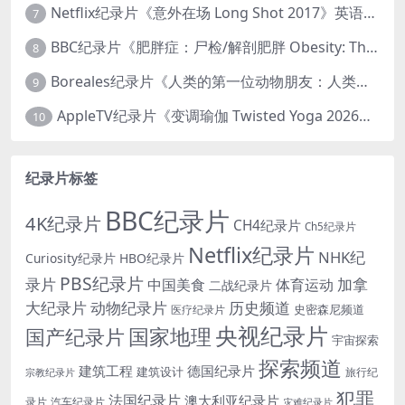
Netflix纪录片《意外在场 Long Shot 2017》英语中字 720P/NKV/1.06GB 美国谋杀误判案件
7
BBC纪录片《肥胖症：尸检/解剖肥胖 Obesity: The Post Mortem 2016》英语中英双字 无水印纯净版 1080P/MKV/1.03G
8
Boreales纪录片《人类的第一位动物朋友：人类和狗的神奇故事 Man’s First Friend 2018》英语中英双字 1080P/MP4/1.8G 狗的神奇故事
9
AppleTV纪录片《变调瑜伽 Twisted Yoga 2026》全3集 英语中英双字 无水印纯净版 1080P/MKV/10G 瑜伽大师背后的真相
10
纪录片标签
BBC纪录片
4K纪录片
CH4纪录片
Ch5纪录片
Netflix纪录片
NHK纪
Curiosity纪录片
HBO纪录片
PBS纪录片
录片
加拿
中国美食
体育运动
二战纪录片
大纪录片
动物纪录片
历史频道
史密森尼频道
医疗纪录片
央视纪录片
国家地理
国产纪录片
宇宙探索
探索频道
建筑工程
德国纪录片
建筑设计
旅行纪
宗教纪录片
犯罪
法国纪录片
澳大利亚纪录片
录片
汽车纪录片
灾难纪录片