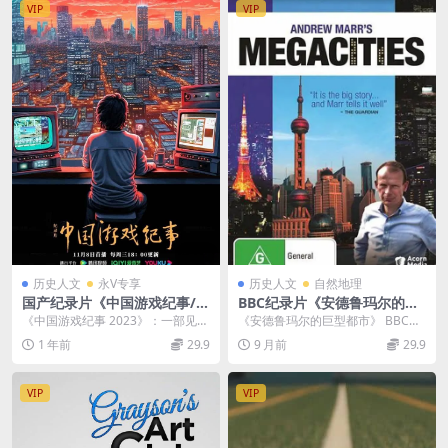
VIP
VIP
历史人文
永V专享
历史人文
自然地理
国产纪录片《中国游戏纪事/游
BBC纪录片《安德鲁玛尔的巨
戏行业 2023》全3集 国语中字
型都市 Andrew Marr’s Meg
《中国游戏纪事 2023》：一部见证
《安德鲁玛尔的巨型都市》 BBC纪
4K超清/2160P/MP4/2.18G
acities》全3集 英语中字 720
游戏行业崛起的纪录片 《中国游戏
录片《安德鲁玛尔的巨型都市》（A
1 年前
29.9
9 月前
29.9
P高清 城市纪录片
纪事 202...
ndrew M...
VIP
VIP