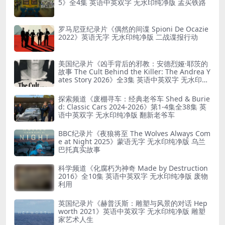
5》全4集 英语中英双字 无水印纯净版 孟买铁路
罗马尼亚纪录片《偶然的间谍 Spioni De Ocazie
2022》英语无字 无水印纯净版 二战谍报行动
美国纪录片《凶手背后的邪教：安德烈娅·耶茨的
故事 The Cult Behind the Killer: The Andrea Y
ates Story 2026》全3集 英语中英双字 无水印纯
净版 精神控制
探索频道《废棚寻车：经典老爷车 Shed & Burie
d: Classic Cars 2024-2026》第1-4集全38集 英
语中英双字 无水印纯净版 翻新老爷车
BBC纪录片《夜狼将至 The Wolves Always Com
e at Night 2025》蒙语无字 无水印纯净版 乌兰
巴托真实故事
科学频道《化腐朽为神奇 Made by Destruction
2016》全10集 英语中英双字 无水印纯净版 废物
利用
英国纪录片《赫普沃斯：雕塑与风景的对话 Hep
worth 2021》英语中英双字 无水印纯净版 雕塑
家艺术人生