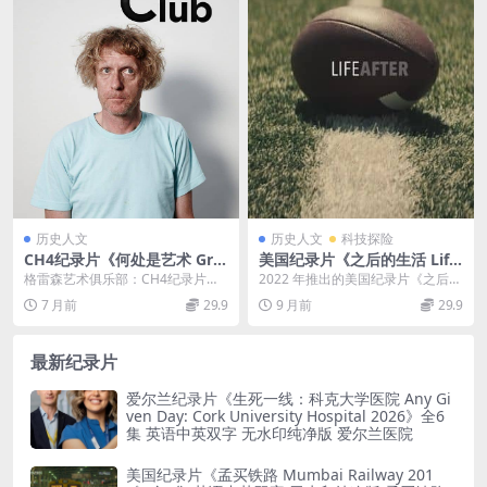
历史人文
历史人文
科技探险
CH4纪录片《何处是艺术 Gra
美国纪录片《之后的生活 Life
yson’s Art Club 2020》第1-
After 2022》全8集 英语中英
格雷森艺术俱乐部：CH4纪录片
2022 年推出的美国纪录片《之后的
2季全12集 英语中英双字 无水
双字 无水印纯净版 1080P/M
《何处是艺术Grayson’s Art...
生活》（Life After 2022），以...
7 月前
29.9
9 月前
29.9
印纯净版 1080P/MKV/25.3G
KV/8.34G 运动员退役生活
格雷森艺术俱乐部
最新纪录片
爱尔兰纪录片《生死一线：科克大学医院 Any Gi
ven Day: Cork University Hospital 2026》全6
集 英语中英双字 无水印纯净版 爱尔兰医院
美国纪录片《孟买铁路 Mumbai Railway 201