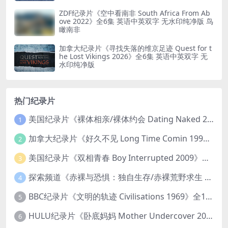
ZDF纪录片《空中看南非 South Africa From Ab
ove 2022》全6集 英语中英双字 无水印纯净版 鸟
瞰南非
加拿大纪录片《寻找失落的维京足迹 Quest for t
he Lost Vikings 2026》全6集 英语中英双字 无
水印纯净版
热门纪录片
美国纪录片《裸体相亲/裸体约会 Dating Naked 2014-2016》第1-3季全33集 英语中英双字 无水印纯净版 1080P/MKV/85.6G 裸体相亲真人秀
1
加拿大纪录片《好久不见 Long Time Comin 1993》英语中英双字 官方纯净版 1080P/MKV/1G 女同性艺术家
2
美国纪录片《双相青春 Boy Interrupted 2009》英语中英双字 官方纯净版 1080P/MKV/1.43G 青少年躁郁症
3
探索频道《赤裸与恐惧：独自生存/赤裸荒野求生 Naked and Afraid: Solo 2023》第一季全8集 英语中英双字 官方纯净版 高码1080P/MKV/45.4G
4
BBC纪录片《文明的轨迹 Civilisations 1969》全13集 英语中英双字 高清收藏版 1080P/MKV/64.1G 西方艺术史话
5
HULU纪录片《卧底妈妈 Mother Undercover 2023》全4集 英语中英双字 官方纯净版 1080P/MKV/7.6G 拯救孩子
6