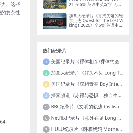
努力。这些
2》全6集 英语中英双字 无水
印纯净版 鸟瞰南非
域的复杂性
加拿大纪录片《寻找失落的维
京足迹 Quest for the Lost Vi
kings 2026》全6集 英语中英
双字 无水印纯净版
热门纪录片
美国纪录片《裸体相亲/裸体约会 Dating Naked 2014-2016》第1-3季全33集 英语中英双字 无水印纯净版 1080P/MKV/85.6G 裸体相亲真人秀
1
加拿大纪录片《好久不见 Long Time Comin 1993》英语中英双字 官方纯净版 1080P/MKV/1G 女同性艺术家
2
美国纪录片《双相青春 Boy Interrupted 2009》英语中英双字 官方纯净版 1080P/MKV/1.43G 青少年躁郁症
3
探索频道《赤裸与恐惧：独自生存/赤裸荒野求生 Naked and Afraid: Solo 2023》第一季全8集 英语中英双字 官方纯净版 高码1080P/MKV/45.4G
4
BBC纪录片《文明的轨迹 Civilisations 1969》全13集 英语中英双字 高清收藏版 1080P/MKV/64.1G 西方艺术史话
5
Netflix纪录片《意外在场 Long Shot 2017》英语中字 720P/NKV/1.06GB 美国谋杀误判案件
6
64-
HULU纪录片《卧底妈妈 Mother Undercover 2023》全4集 英语中英双字 官方纯净版 1080P/MKV/7.6G 拯救孩子
7