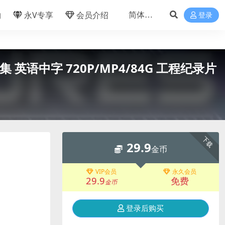
物
永V专享
会员介绍
登录
8集 英语中字 720P/MP4/84G 工程纪录片
下载
29.9
金币
VIP会员
永久会员
29.9
免费
金币
登录后购买