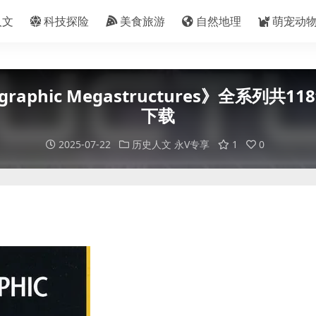
人文
科技探险
美食旅游
自然地理
萌宠动
raphic Megastructures》全系列共11
下载
2025-07-22
历史人文
永V专享
1
0