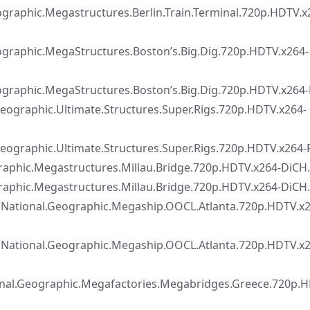
Megastructures.Berlin.Train.Terminal.720p.HDTV.x
.MegaStructures.Boston’s.Big.Dig.720p.HDTV.x264-
.MegaStructures.Boston’s.Big.Dig.720p.HDTV.x264-
c.Ultimate.Structures.Super.Rigs.720p.HDTV.x264-
.Ultimate.Structures.Super.Rigs.720p.HDTV.x264-P
egastructures.Millau.Bridge.720p.HDTV.x264-DiCH.c
Megastructures.Millau.Bridge.720p.HDTV.x264-DiCH
eographic.Megaship.OOCL.Atlanta.720p.HDTV.x2
eographic.Megaship.OOCL.Atlanta.720p.HDTV.x2
aphic.Megafactories.Megabridges.Greece.720p.HD