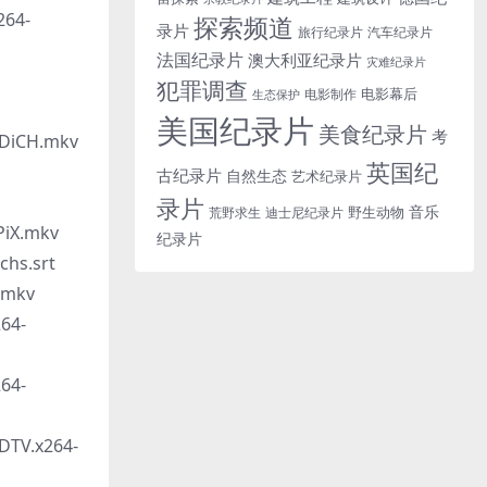
264-
探索频道
录片
旅行纪录片
汽车纪录片
法国纪录片
澳大利亚纪录片
灾难纪录片
犯罪调查
电影幕后
电影制作
生态保护
美国纪录片
美食纪录片
考
DiCH.mkv
英国纪
古纪录片
自然生态
艺术纪录片
录片
音乐
野生动物
迪士尼纪录片
荒野求生
iX.mkv
纪录片
hs.srt
.mkv
64-
64-
TV.x264-