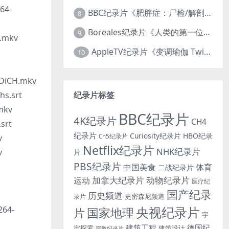
64-
BBC纪录片《肥胖症：尸检/解剖肥胖 Obesity: The Post Mortem 2016》英语中英双字 无水印纯净版 1080P/MKV/1.03G
8
Boreales纪录片《人类的第一位动物朋友：人类和狗的神奇故事 Man’s First Friend 2018》英语中英双字 1080P/MP4/1.8G 狗的神奇故事
9
.mkv
AppleTV纪录片《变调瑜伽 Twisted Yoga 2026》全3集 英语中英双字 无水印纯净版 1080P/MKV/10G 瑜伽大师背后的真相
10
DiCH.mkv
纪录片标签
s.srt
mkv
BBC纪录片
4K纪录片
CH4
srt
纪录片
Curiosity纪录片
HBO纪录
Ch5纪录片
v
Netflix纪录片
NHK纪录片
v
片
PBS纪录片
中国美食
体育
二战纪录片
加拿大纪录片
动物纪录片
运动
医疗纪
国产纪录
历史频道
史密森尼频道
录片
央视纪录片
264-
国家地理
片
宇
建筑工程
德国纪
宙探索
建筑设计
宗教纪录片