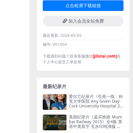
点击检测下载链接
加入会员全站免费
最近更新:
2026-05-05
编号:
V01354
下载遇到问题？联系客服微信
[jilutai_com]
或
个人中心提交工单反馈
最新纪录片
爱尔兰纪录片《生死一线：科
克大学医院 Any Given Day:
Cork University Hospital 20
26》全6集 英语中英双字 无
水印纯净版 爱尔兰医院
美国纪录片《孟买铁路 Mum
bai Railway 2015》全4集 英
语中英双字 无水印纯净版 孟
买铁路