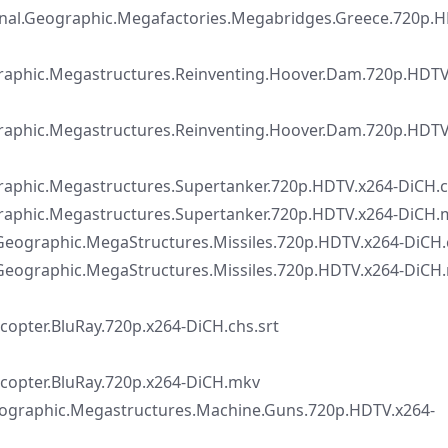
aphic.Megafactories.Megabridges.Greece.720p.HD
Megastructures.Reinventing.Hoover.Dam.720p.HDTV.
Megastructures.Reinventing.Hoover.Dam.720p.HDTV.
egastructures.Supertanker.720p.HDTV.x264-DiCH.ch
Megastructures.Supertanker.720p.HDTV.x264-DiCH.
ic.MegaStructures.Missiles.720p.HDTV.x264-DiCH.c
ic.MegaStructures.Missiles.720p.HDTV.x264-DiCH
copter.BluRay.720p.x264-DiCH.chs.srt
icopter.BluRay.720p.x264-DiCH.mkv
ic.Megastructures.Machine.Guns.720p.HDTV.x264-