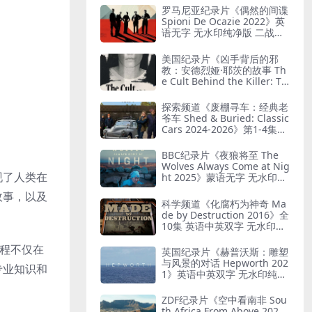
罗马尼亚纪录片《偶然的间谍
Spioni De Ocazie 2022》英
语无字 无水印纯净版 二战谍
报行动
美国纪录片《凶手背后的邪
教：安德烈娅·耶茨的故事 Th
e Cult Behind the Killer: Th
e Andrea Yates Story 202
6》全3集 英语中英双字 无水
探索频道《废棚寻车：经典老
印纯净版 精神控制
爷车 Shed & Buried: Classic
Cars 2024-2026》第1-4集全
38集 英语中英双字 无水印纯
净版 翻新老爷车
BBC纪录片《夜狼将至 The
Wolves Always Come at Nig
现了人类在
ht 2025》蒙语无字 无水印纯
净版 乌兰巴托真实故事
故事，以及
科学频道《化腐朽为神奇 Ma
de by Destruction 2016》全
10集 英语中英双字 无水印纯
净版 废物利用
工程不仅在
英国纪录片《赫普沃斯：雕塑
与风景的对话 Hepworth 202
专业知识和
1》英语中英双字 无水印纯净
版 雕塑家艺术人生
ZDF纪录片《空中看南非 Sou
th Africa From Above 202