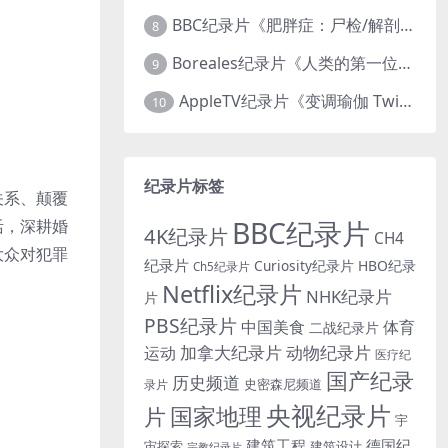
BBC纪录片《肥胖症：尸检/解剖肥胖 Obesity: The Post Mortem 2016》英语中英双字 无水印纯净版 1080P/MKV/1.03G
8
Boreales纪录片《人类的第一位动物朋友：人类和狗的神奇故事 Man’s First Friend 2018》英语中英双字 1080P/MP4/1.8G 狗的神奇故事
9
AppleTV纪录片《变调瑜伽 Twisted Yoga 2026》全3集 英语中英双字 无水印纯净版 1080P/MKV/10G 瑜伽大师背后的真相
10
纪录片标签
关系、颠覆
BBC纪录片
活，深耕婚
4K纪录片
CH4
大众对犯罪
纪录片
Curiosity纪录片
HBO纪录
Ch5纪录片
Netflix纪录片
NHK纪录片
片
PBS纪录片
中国美食
体育
二战纪录片
加拿大纪录片
动物纪录片
运动
医疗纪
国产纪录
历史频道
史密森尼频道
录片
央视纪录片
国家地理
片
宇
建筑工程
德国纪
宙探索
建筑设计
宗教纪录片