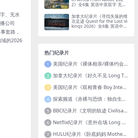
2》全6集 英语中英双字 无水
印纯净版 鸟瞰南非
英双字、无水
加拿大纪录片《寻找失落的维
京足迹 Quest for the Lost Vi
广播公司
kings 2026》全6集 英语中英
双字 无水印纯净版
奇叙事套路，
的2026
热门纪录片
美国纪录片《裸体相亲/裸体约会 Dating Naked 2014-2016》第1-3季全33集 英语中英双字 无水印纯净版 1080P/MKV/85.6G 裸体相亲真人秀
1
加拿大纪录片《好久不见 Long Time Comin 1993》英语中英双字 官方纯净版 1080P/MKV/1G 女同性艺术家
2
美国纪录片《双相青春 Boy Interrupted 2009》英语中英双字 官方纯净版 1080P/MKV/1.43G 青少年躁郁症
3
探索频道《赤裸与恐惧：独自生存/赤裸荒野求生 Naked and Afraid: Solo 2023》第一季全8集 英语中英双字 官方纯净版 高码1080P/MKV/45.4G
4
BBC纪录片《文明的轨迹 Civilisations 1969》全13集 英语中英双字 高清收藏版 1080P/MKV/64.1G 西方艺术史话
5
Netflix纪录片《意外在场 Long Shot 2017》英语中字 720P/NKV/1.06GB 美国谋杀误判案件
6
HULU纪录片《卧底妈妈 Mother Undercover 2023》全4集 英语中英双字 官方纯净版 1080P/MKV/7.6G 拯救孩子
7