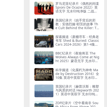
罗马尼亚纪录片《偶然的间谍
Spioni De Ocazie 2022》英
语无字 无水印纯净版 二战谍
报行动
美国纪录片《凶手背后的邪
教：安德烈娅·耶茨的故事 Th
e Cult Behind the Killer: Th
e Andrea Yates Story 202
6》全3集 英语中英双字 无水
探索频道《废棚寻车：经典老
印纯净版 精神控制
爷车 Shed & Buried: Classic
Cars 2024-2026》第1-4集全
38集 英语中英双字 无水印纯
净版 翻新老爷车
BBC纪录片《夜狼将至 The
Wolves Always Come at Nig
ht 2025》蒙语无字 无水印纯
净版 乌兰巴托真实故事
科学频道《化腐朽为神奇 Ma
de by Destruction 2016》全
10集 英语中英双字 无水印纯
净版 废物利用
英国纪录片《赫普沃斯：雕塑
与风景的对话 Hepworth 202
1》英语中英双字 无水印纯净
版 雕塑家艺术人生
ZDF纪录片《空中看南非 Sou
th Africa From Above 202