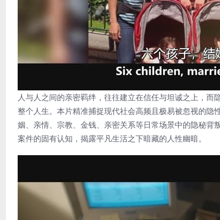
人与人之间的亲密羁绊，往往建立在信任与坦诚之上，而
整个人生。本片精准捕捉现代社会高频且极易被忽视的隐
姻、亲情、宗教、金钱、亲密关系等日常场景中的隐秘背
案件的固有认知，揭露平凡生活之下暗藏的人性幽暗。