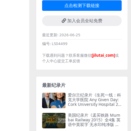
点击检测下载链接
加入会员全站免费
最近更新:
2026-06-25
编号:
LS04499
下载遇到问题？联系客服微信
[jilutai_com]
或
个人中心提交工单反馈
最新纪录片
爱尔兰纪录片《生死一线：科
克大学医院 Any Given Day:
Cork University Hospital 20
26》全6集 英语中英双字 无
水印纯净版 爱尔兰医院
美国纪录片《孟买铁路 Mum
bai Railway 2015》全4集 英
语中英双字 无水印纯净版 孟
买铁路