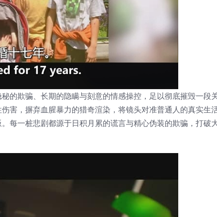
隐秘的欺骗、长期的隐瞒与刻意的情感操控，足以彻底摧毁一段
性伤害，摒弃血腥暴力的猎奇渲染，将镜头对准普通人的真实生
叛。每一桩悲剧都源于日积月累的谎言与精心伪装的欺骗，打破