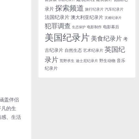
探索频道
录片
旅行纪录片
汽车纪录片
法国纪录片
澳大利亚纪录片
灾难纪录片
犯罪调查
电影幕后
电影制作
生态保护
美国纪录片
美食纪录片
考
英国纪
古纪录片
自然生态
艺术纪录片
录片
音乐
野生动物
迪士尼纪录片
荒野求生
纪录片
涵盖伴侣
平凡的生
情感、生活