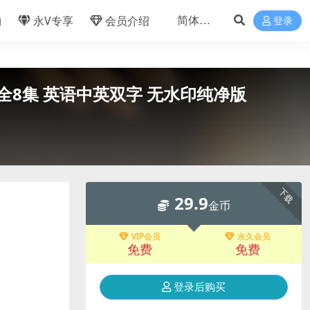
物
永V专享
会员介绍
登录
》第一季全8集 英语中英双字 无水印纯净版
下载
29.9
金币
VIP会员
永久会员
免费
免费
登录后购买