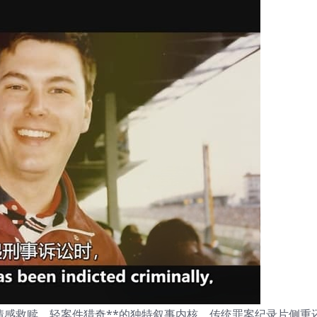
情感救赎、轻案件猎奇**的独特叙事内核。传统罪案纪录片侧重