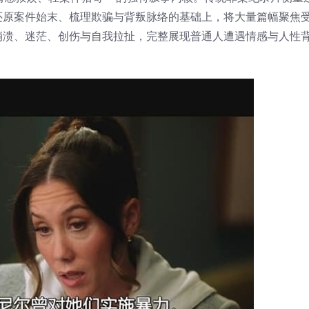
还原案件始末、梳理欺骗与背叛脉络的基础上，将大量篇幅聚焦
崩溃、迷茫、创伤与自我拉扯，完整展现普通人遭遇情感与人性