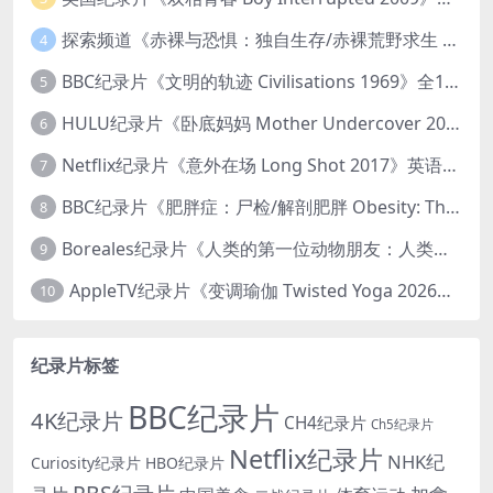
探索频道《赤裸与恐惧：独自生存/赤裸荒野求生 Naked and Afraid: Solo 2023》第一季全8集 英语中英双字 官方纯净版 高码1080P/MKV/45.4G
4
BBC纪录片《文明的轨迹 Civilisations 1969》全13集 英语中英双字 高清收藏版 1080P/MKV/64.1G 西方艺术史话
5
HULU纪录片《卧底妈妈 Mother Undercover 2023》全4集 英语中英双字 官方纯净版 1080P/MKV/7.6G 拯救孩子
6
Netflix纪录片《意外在场 Long Shot 2017》英语中字 720P/NKV/1.06GB 美国谋杀误判案件
7
BBC纪录片《肥胖症：尸检/解剖肥胖 Obesity: The Post Mortem 2016》英语中英双字 无水印纯净版 1080P/MKV/1.03G
8
Boreales纪录片《人类的第一位动物朋友：人类和狗的神奇故事 Man’s First Friend 2018》英语中英双字 1080P/MP4/1.8G 狗的神奇故事
9
AppleTV纪录片《变调瑜伽 Twisted Yoga 2026》全3集 英语中英双字 无水印纯净版 1080P/MKV/10G 瑜伽大师背后的真相
10
纪录片标签
BBC纪录片
4K纪录片
CH4纪录片
Ch5纪录片
Netflix纪录片
NHK纪
Curiosity纪录片
HBO纪录片