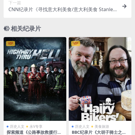
下一篇
CNN纪录片《寻找意大利美食/意大利美食 Stanley
Tucci: Searching for Italy 2022》第1-2季全14集
英语中英双字 官方纯净版 1080P/MKV/39.6G
相关纪录片
VIP
VIP
历史人文
永V专享
历史人文
美食旅游
探索频道《公路事故救援行动/
BBC纪录片《大胡子骑士之英