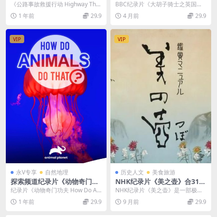
穿越地狱的高速公路 Highwa
国最美味 The Hairy Bikers B
《公路事故救援行动 Highway Thru
BBC纪录片《大胡子骑士之英国最
y Thru Hell 2022》第9-10季
est of British 2011》全15集
Hell 2022》第9 R...
美味》详情介绍 BBC经典美食纪录
1 年前
29.9
4 月前
29.9
全36集 英语无字 官方纯净版
英语中英双字 1080P/MP4/1
片《大胡子骑士...
1080P/MKV/65.7G
2.1G 英国美食纪录片
VIP
VIP
永V专享
自然地理
历史人文
美食旅游
探索频道纪录片《动物奇门功
NHK纪录片《美之壶》合31集
夫 How Do Animals Do Tha
中日双语字幕 720P/MKV/7.3
纪录片《动物奇门功夫 How Do Ani
NHK纪录片《美之壶》是一部极具
t? 2019》全20集 英语中英双
2G 百度网盘下载
mals Do That? 2019》...
深度与广度的艺术鉴赏节目，它以
1 年前
29.9
9 月前
29.9
字 1080P/MP4/19.1G 动物的
“壶”为隐喻，深入...
奇怪习性