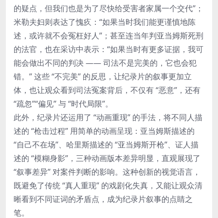
的疑点，但我们也是为了尽快给受害者家属一个交代”；
米勒夫妇则表达了愧疚：“如果当时我们能更谨慎地陈
述，或许就不会冤枉好人”；甚至连当年判亚当姆斯死刑
的法官，也在采访中表示：“如果当时有更多证据，我可
能会做出不同的判决 —— 司法不是完美的，它也会犯
错。” 这些 “不完美” 的反思，让纪录片的叙事更加立
体，也让观众看到司法冤案背后，不仅有 “恶意”，还有
“疏忽”“偏见” 与 “时代局限”。
此外，纪录片还运用了 “动画重现” 的手法，将不同人描
述的 “枪击过程” 用简单的动画呈现：亚当姆斯描述的
“自己不在场”、哈里斯描述的 “亚当姆斯开枪”、证人描
述的 “模糊身影”，三种动画版本差异明显，直观展现了
“叙事差异” 对案件判断的影响。这种创新的视觉语言，
既避免了传统 “真人重现” 的戏剧化失真，又能让观众清
晰看到不同证词的矛盾点，成为纪录片叙事的点睛之
笔。