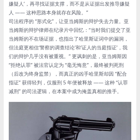
嫌疑人’，再寻找证据支撑，而不是从证据出发推导嫌疑
人 —— 这种思路本身就存在风险。”
司法程序的 “形式化”，让亚当姆斯的辩护失去力量。亚
当姆斯的辩护律师在纪录片中回忆：“当时我们提交了亚
当姆斯的不在场证据，也指出了哈里斯证词中的漏洞，
但法庭更相信‘警察的调查结论’和‘证人的当庭指证’，我
们的辩护几乎没有被重视。” 更讽刺的是，亚当姆斯因
“拒绝认罪” 被法官认定为 “毫无悔意”，最终被判死刑
（后改为终身监禁），而真正的凶手哈里斯却因 “配合
指证” 获得轻判，仅服刑 5 年便被释放 —— 这种 “认罪
减刑” 的司法逻辑，在本案中成为掩盖真相的推手。