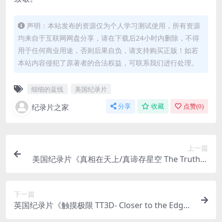
声明：本站发布的资源仅为个人学习测试使用，所有资源
均来自于互联网网盘分享，请在下载后24小时内删除，不得
用于任何商业用途，否则后果自负，请支持购买正版！如若
本站内容侵犯了原著者的合法权益，可联系我们进行处理。
细细的蓝线
美国纪录片
纪录片之家
分享
收藏
点赞(
0
)
上一篇
美国纪录片《真相在天上/真谛存星空 The Truth is
in the Stars 2017》英语外挂英字 720P/MKV/2.24
GB 星际迷航的影响
下一篇
英国纪录片《触摸极限 TT3D- Closer to the Edge
2011》英语中字 720P/MKV/1.58G 极速摩托车运