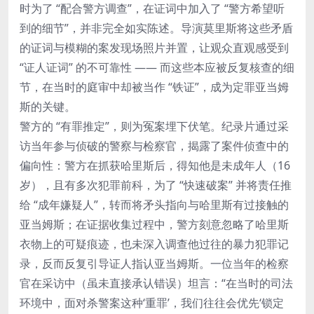
时为了 “配合警方调查”，在证词中加入了 “警方希望听
到的细节”，并非完全如实陈述。导演莫里斯将这些矛盾
的证词与模糊的案发现场照片并置，让观众直观感受到
“证人证词” 的不可靠性 —— 而这些本应被反复核查的细
节，在当时的庭审中却被当作 “铁证”，成为定罪亚当姆
斯的关键。
警方的 “有罪推定”，则为冤案埋下伏笔。纪录片通过采
访当年参与侦破的警察与检察官，揭露了案件侦查中的
偏向性：警方在抓获哈里斯后，得知他是未成年人（16
岁），且有多次犯罪前科，为了 “快速破案” 并将责任推
给 “成年嫌疑人”，转而将矛头指向与哈里斯有过接触的
亚当姆斯；在证据收集过程中，警方刻意忽略了哈里斯
衣物上的可疑痕迹，也未深入调查他过往的暴力犯罪记
录，反而反复引导证人指认亚当姆斯。一位当年的检察
官在采访中（虽未直接承认错误）坦言：“在当时的司法
环境中，面对杀警案这种‘重罪’，我们往往会优先‘锁定