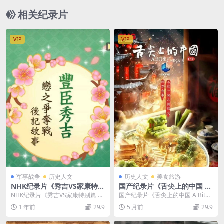
动纪录片
相关纪录片
VIP
VIP
军事战争
历史人文
历史人文
美食旅游
NHK纪录片《秀吉VS家康特别
国产纪录片《舌尖上的中国 A
篇 秀吉的逆袭 / 秀吉的逆袭/
Bite of China IV 2025》第四
NHK纪录片《秀吉VS家康特别篇 秀
国产纪录片《舌尖上的中国 A Bite
丰臣秀吉的逆袭》日语中字 M
季全7集 国语中字 1080P/MP
吉的逆袭》讲述了小牧-长久手一役
of China IV 2025》第四季...
1 年前
29.9
5 月前
29.9
KV/865M
4/8.58G 舌尖上的中国
战败后，羽柴...