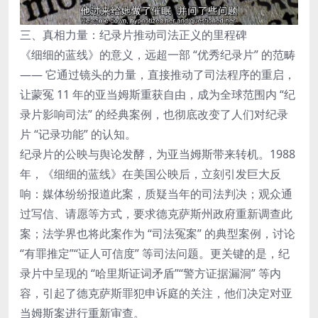
三、真相力量：纪录片推动司法正义的里程碑
《细细的蓝线》的意义，远超一部 “优秀纪录片” 的范畴
—— 它通过镜头的力量，直接推动了司法程序的重启，
让蒙冤 11 年的亚当姆斯重获自由，成为全球范围内 “纪
录片影响司法” 的经典案例，也彻底改变了人们对纪录
片 “记录功能” 的认知。
纪录片的公映与舆论发酵，为亚当姆斯带来转机。1988
年，《细细的蓝线》在美国公映后，立刻引发巨大反
响：媒体纷纷报道此案，质疑当年的司法判决；观众通
过写信、请愿等方式，要求德克萨斯州政府重新调查此
案；法学界也将此案作为 “司法冤案” 的典型案例，讨论
“有罪推定”“证人可信度” 等司法问题。更关键的是，纪
录片中呈现的 “哈里斯证词矛盾”“警方证据漏洞” 等内
容，引起了德克萨斯罪犯申诉庭的关注，他们决定对亚
当姆斯案进行重新审查。