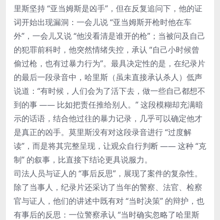
里斯坚持 “亚当姆斯是凶手”，但在反复追问下，他的证
词开始出现漏洞：一会儿说 “亚当姆斯开枪时他在车
外”，一会儿又说 “他没看清是谁开的枪”；当被问及自己
的犯罪前科时，他突然情绪失控，承认 “自己小时候曾
偷过枪，也有过暴力行为”。最具决定性的是，在纪录片
的最后一段录音中，哈里斯（虽未直接承认杀人）低声
说道：“有时候，人们会为了活下去，做一些自己都想不
到的事 —— 比如把责任推给别人。” 这段模糊却充满暗
示的话语，结合他过往的暴力记录，几乎可以确定他才
是真正的凶手。莫里斯没有对这段录音进行 “过度解
读”，而是将其完整呈现，让观众自行判断 —— 这种 “克
制” 的叙事，比直接下结论更具说服力。
司法人员与证人的 “事后反思”，展现了案件的复杂性。
除了当事人，纪录片还采访了当年的警察、法官、检察
官与证人，他们的讲述中既有对 “当时决策” 的辩护，也
有事后的反思：一位警察承认 “当时确实忽略了哈里斯