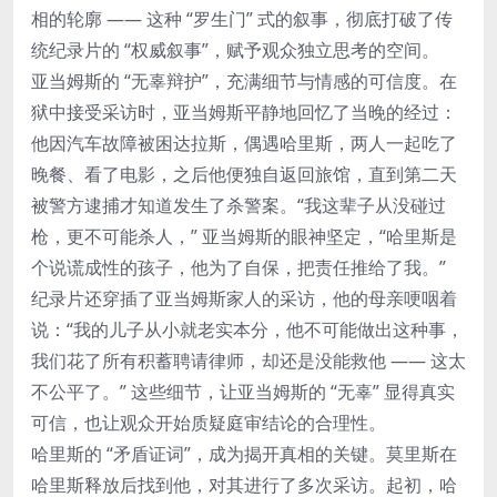
相的轮廓 —— 这种 “罗生门” 式的叙事，彻底打破了传
统纪录片的 “权威叙事”，赋予观众独立思考的空间。
亚当姆斯的 “无辜辩护”，充满细节与情感的可信度。在
狱中接受采访时，亚当姆斯平静地回忆了当晚的经过：
他因汽车故障被困达拉斯，偶遇哈里斯，两人一起吃了
晚餐、看了电影，之后他便独自返回旅馆，直到第二天
被警方逮捕才知道发生了杀警案。“我这辈子从没碰过
枪，更不可能杀人，” 亚当姆斯的眼神坚定，“哈里斯是
个说谎成性的孩子，他为了自保，把责任推给了我。”
纪录片还穿插了亚当姆斯家人的采访，他的母亲哽咽着
说：“我的儿子从小就老实本分，他不可能做出这种事，
我们花了所有积蓄聘请律师，却还是没能救他 —— 这太
不公平了。” 这些细节，让亚当姆斯的 “无辜” 显得真实
可信，也让观众开始质疑庭审结论的合理性。
哈里斯的 “矛盾证词”，成为揭开真相的关键。莫里斯在
哈里斯释放后找到他，对其进行了多次采访。起初，哈