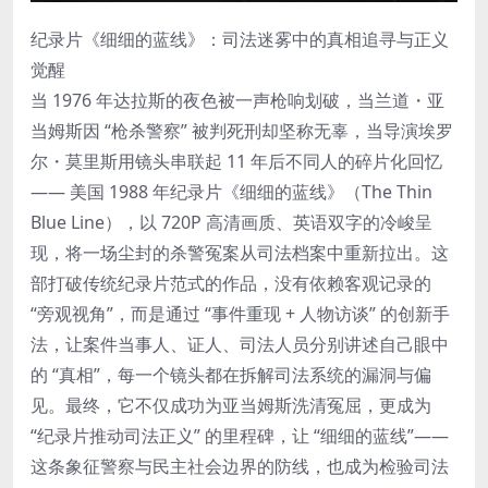
纪录片《细细的蓝线》：司法迷雾中的真相追寻与正义
觉醒
当 1976 年达拉斯的夜色被一声枪响划破，当兰道・亚
当姆斯因 “枪杀警察” 被判死刑却坚称无辜，当导演埃罗
尔・莫里斯用镜头串联起 11 年后不同人的碎片化回忆
—— 美国 1988 年纪录片《细细的蓝线》（The Thin
Blue Line），以 720P 高清画质、英语双字的冷峻呈
现，将一场尘封的杀警冤案从司法档案中重新拉出。这
部打破传统纪录片范式的作品，没有依赖客观记录的
“旁观视角”，而是通过 “事件重现 + 人物访谈” 的创新手
法，让案件当事人、证人、司法人员分别讲述自己眼中
的 “真相”，每一个镜头都在拆解司法系统的漏洞与偏
见。最终，它不仅成功为亚当姆斯洗清冤屈，更成为
“纪录片推动司法正义” 的里程碑，让 “细细的蓝线”——
这条象征警察与民主社会边界的防线，也成为检验司法