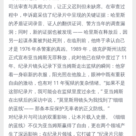
司法审查与真相大白，让正义迟到但未缺席。在审查过
程中，申诉庭采信了纪录片中呈现的关键证据：哈里斯
的矛盾证词录音、证人的翻供证词、警方当年的调查漏
洞；同时，新的证据也被发现 —— 哈里斯在释放后，因
另一起谋杀案被判处死刑，在临刑前，他终于承认自己
才是 1976 年杀警案的真凶。1989 年，德克萨斯州法院
正式宣布亚当姆斯无罪释放，此时他已在狱中度过了 11
年。纪录片镜头记录下亚当姆斯走出监狱的瞬间：他穿
着一身崭新的衣服，阳光照在他脸上，眼神中既有重获
自由的激动，也有对 11 年冤狱的复杂情绪。“如果不是
这部纪录片，我可能会在监狱里度过余生，” 亚当姆斯
在出狱后的采访中说，“莫里斯用镜头为我找到了‘细细
的蓝线’—— 那条本应保护无辜者的正义防线。”
对纪录片与司法的双重影响，让本片载入史册。《细细
的蓝线》不仅为亚当姆斯赢得了自由，更在两个领域产
生了深远影响：在纪录片领域，它打破了 “纪录片只能