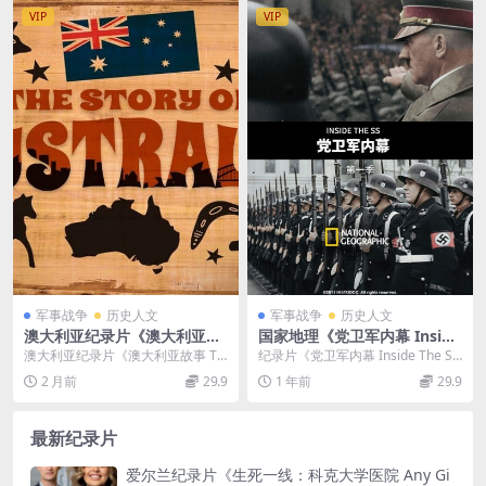
VIP
VIP
军事战争
历史人文
军事战争
历史人文
澳大利亚纪录片《澳大利亚故
国家地理《党卫军内幕 Inside
事 The Story of Australia 20
The SS 2017》第一季全2集
澳大利亚纪录片《澳大利亚故事 Th
纪录片《党卫军内幕 Inside The SS
13》全6集 英语中英双字 无水
英语中英双字 1080P/MP4/3.
e Story of Australia 20...
2017》第一季全2集是一部深入...
2 月前
29.9
1 年前
29.9
印纯净版 1080P/MKV/15.3G
54G 希特勒党卫军内幕
澳大利亚故事
最新纪录片
爱尔兰纪录片《生死一线：科克大学医院 Any Gi