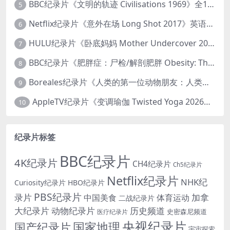
BBC纪录片《文明的轨迹 Civilisations 1969》全13集 英语中英双字 高清收藏版 1080P/MKV/64.1G 西方艺术史话
5
Netflix纪录片《意外在场 Long Shot 2017》英语中字 720P/NKV/1.06GB 美国谋杀误判案件
6
HULU纪录片《卧底妈妈 Mother Undercover 2023》全4集 英语中英双字 官方纯净版 1080P/MKV/7.6G 拯救孩子
7
BBC纪录片《肥胖症：尸检/解剖肥胖 Obesity: The Post Mortem 2016》英语中英双字 无水印纯净版 1080P/MKV/1.03G
8
Boreales纪录片《人类的第一位动物朋友：人类和狗的神奇故事 Man’s First Friend 2018》英语中英双字 1080P/MP4/1.8G 狗的神奇故事
9
AppleTV纪录片《变调瑜伽 Twisted Yoga 2026》全3集 英语中英双字 无水印纯净版 1080P/MKV/10G 瑜伽大师背后的真相
10
纪录片标签
BBC纪录片
4K纪录片
CH4纪录片
Ch5纪录片
Netflix纪录片
NHK纪
Curiosity纪录片
HBO纪录片
PBS纪录片
录片
加拿
中国美食
体育运动
二战纪录片
大纪录片
动物纪录片
历史频道
史密森尼频道
医疗纪录片
央视纪录片
国家地理
国产纪录片
宇宙探索