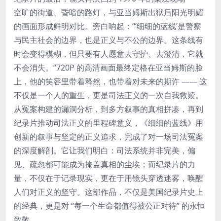
空旷的街道、昏暗的路灯，与亚当姆斯出狱后阳光明媚
的画面形成鲜明对比。旁白响起：“‘细细的蓝线’是警察
与民主社会的边界，也是正义与不公的边界。这条线有
时会变得模糊，但只要有人愿意去守护、去澄清，它就
不会消失。”720P 的高清画面最终定格在亚当姆斯的脸
上，他的笑容里带着释然，也带着对未来的期许 —— 这
不仅是一个人的重生，更是司法正义的一次自我救赎。
从冤案构建的漏洞分析，到多方叙事的真相拼凑，再到
纪录片推动司法正义的里程碑意义，《细细的蓝线》用
创新的叙事与坚定的正义追求，完成了对一场司法冤案
的深度解剖。它让我们明白：司法系统并非完美，偏
见、疏忽都可能成为掩盖真相的尘埃；而纪录片的力
量，不仅在于记录现实，更在于用镜头穿透迷雾，唤醒
人们对正义的坚守。这部作品，不仅是美国纪录片史上
的经典，更是对 “每一个生命都值得被公正对待” 的永恒
致敬。