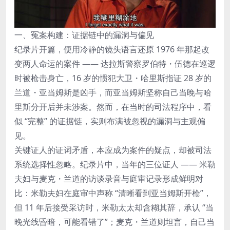
一、冤案构建：证据链中的漏洞与偏见
纪录片开篇，便用冷静的镜头语言还原 1976 年那起改
变两人命运的案件 —— 达拉斯警察罗伯特・伍德在巡逻
时被枪击身亡，16 岁的惯犯大卫・哈里斯指证 28 岁的
兰道・亚当姆斯是凶手，而亚当姆斯坚称自己当晚与哈
里斯分开后并未涉案。然而，在当时的司法程序中，看
似 “完整” 的证据链，实则布满被忽视的漏洞与主观偏
见。
关键证人的证词矛盾，本应成为案件的疑点，却被司法
系统选择性忽略。纪录片中，当年的三位证人 —— 米勒
夫妇与麦克・兰道的访谈录音与庭审记录形成鲜明对
比：米勒夫妇在庭审中声称 “清晰看到亚当姆斯开枪”，
但 11 年后接受采访时，米勒太太却含糊其辞，承认 “当
晚光线昏暗，可能看错了”；麦克・兰道则坦言，自己当