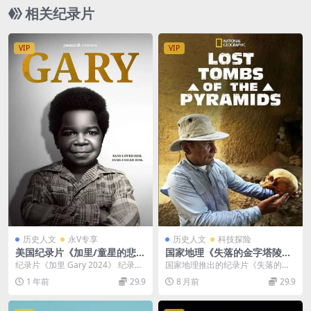
净收藏版 1080P/MP4/51.6G
相关纪录片
VIP
VIP
历史人文
永V专享
历史人文
科技探险
美国纪录片《加里/童星的悲剧
国家地理《失落的金字塔陵墓
Gary 2024》英语中英双字 无
Lost Tombs of the Pyramid
纪录片《加里 Gary 2024》 纪录片
国家地理推出的纪录片《失落的金
水印纯净版 4K超清/2160P/M
s 2020》英语中英双字 官方纯
《加里 Gary 2024》对加里·科...
字塔陵墓（Lost Tombs of the Py...
1 年前
29.9
8 月前
29.9
KV/4.09G
净版 1080P/MKV/1.17G 金字
塔