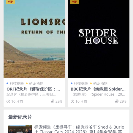
VIP
VIP
科技探险
萌宠动物
科技探险
萌宠动物
ORF纪录片《狮岩保护区：王
BBC纪录片《蜘蛛屋 Spider H
者归来 Lionsrock Return Of
ouse 2014》英语英字 720P/
纪录片《狮岩保护区：王者归
《蜘蛛屋》（Spider House，201
The King 2014》英语英字 72
MP4/1.63GB 昆虫蜘蛛纪录片
来》：从囚笼到草原的生命重生 在
4）是BBC推出的一部聚焦蜘蛛生存
10 月前
29.9
10 月前
29.9
0P/MP4/1.21GB 野外生物保
南非自由州省的广袤草原...
智...
护纪录片
最新纪录片
探索频道《废棚寻车：经典老爷车 Shed & Burie
d: Classic Cars 2024-2026》第1-4集全38集 英