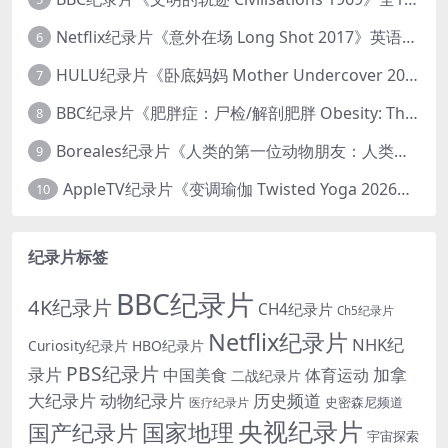
Netflix纪录片《意外在场 Long Shot 2017》英语中字 720P/NKV/1.06GB 美国谋杀误判案件
6
HULU纪录片《卧底妈妈 Mother Undercover 2023》全4集 英语中英双字 官方纯净版 1080P/MKV/7.6G 拯救孩子
7
BBC纪录片《肥胖症：尸检/解剖肥胖 Obesity: The Post Mortem 2016》英语中英双字 无水印纯净版 1080P/MKV/1.03G
8
Boreales纪录片《人类的第一位动物朋友：人类和狗的神奇故事 Man’s First Friend 2018》英语中英双字 1080P/MP4/1.8G 狗的神奇故事
9
AppleTV纪录片《变调瑜伽 Twisted Yoga 2026》全3集 英语中英双字 无水印纯净版 1080P/MKV/10G 瑜伽大师背后的真相
10
纪录片标签
BBC纪录片
4K纪录片
CH4纪录片
Ch5纪录片
Netflix纪录片
NHK纪
Curiosity纪录片
HBO纪录片
PBS纪录片
录片
加拿
中国美食
体育运动
二战纪录片
大纪录片
动物纪录片
历史频道
史密森尼频道
医疗纪录片
央视纪录片
国家地理
国产纪录片
宇宙探索