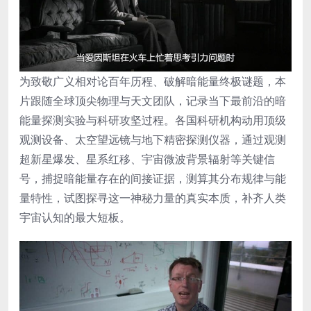
为致敬广义相对论百年历程、破解暗能量终极谜题，本
片跟随全球顶尖物理与天文团队，记录当下最前沿的暗
能量探测实验与科研攻坚过程。各国科研机构动用顶级
观测设备、太空望远镜与地下精密探测仪器，通过观测
超新星爆发、星系红移、宇宙微波背景辐射等关键信
号，捕捉暗能量存在的间接证据，测算其分布规律与能
量特性，试图探寻这一神秘力量的真实本质，补齐人类
宇宙认知的最大短板。