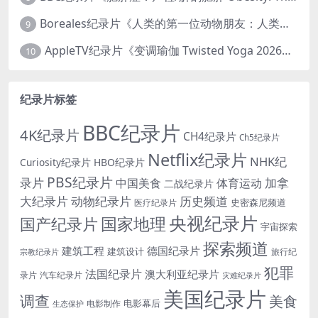
Boreales纪录片《人类的第一位动物朋友：人类和狗的神奇故事 Man’s First Friend 2018》英语中英双字 1080P/MP4/1.8G 狗的神奇故事
9
AppleTV纪录片《变调瑜伽 Twisted Yoga 2026》全3集 英语中英双字 无水印纯净版 1080P/MKV/10G 瑜伽大师背后的真相
10
纪录片标签
BBC纪录片
4K纪录片
CH4纪录片
Ch5纪录片
Netflix纪录片
NHK纪
Curiosity纪录片
HBO纪录片
PBS纪录片
录片
加拿
中国美食
体育运动
二战纪录片
大纪录片
动物纪录片
历史频道
史密森尼频道
医疗纪录片
央视纪录片
国家地理
国产纪录片
宇宙探索
探索频道
建筑工程
德国纪录片
建筑设计
旅行纪
宗教纪录片
犯罪
法国纪录片
澳大利亚纪录片
录片
汽车纪录片
灾难纪录片
美国纪录片
调查
美食
电影幕后
电影制作
生态保护