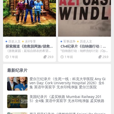
历史人文
永V专享
军事战争
历史人文
探索频道《抢救脱网族/拯救家
Ch4纪录片《伯纳德行动：纳
园/回归农耕生活 Homestead
粹伪钞计划 Operation Bern
《拯救家园：延续自耕农的希望之
“伯纳德行动：纳粹伪钞计划（Oper
Rescue 2024》第10-11季全1
hard The Great Nazi Cash S
光》 《拯救家园 Homestead Resc
ation Bernhard The Gre...
1 年前
29.9
1 年前
29.9
6集+2集番外 英语中英双字 官
windle 2004》英语无字 1080
ue...
方纯净版 高码1080P/MKV/14
P/MKV/848MB 二战纳粹纪录
1G
片
最新纪录片
爱尔兰纪录片《生死一线：科克大学医院 Any Gi
ven Day: Cork University Hospital 2026》全6
集 英语中英双字 无水印纯净版 爱尔兰医院
美国纪录片《孟买铁路 Mumbai Railway 201
5》全4集 英语中英双字 无水印纯净版 孟买铁路