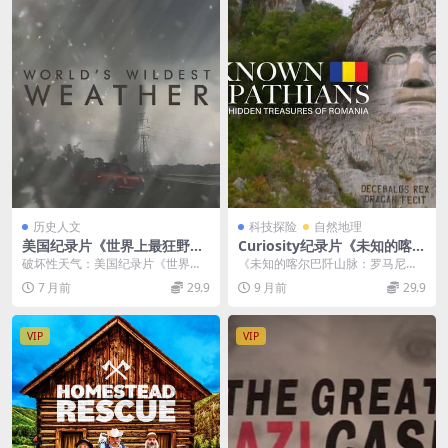
历史人文
科技探险
自然地理
美国纪录片《世界上最狂野的
Curiosity纪录片《未知的喀尔
天气 World’s Wildest Weat
巴阡山脉：罗马尼亚隐藏的宝
破坏性天气：美国纪录片《世界上
《未知的喀尔巴阡山脉：罗马尼亚
her 2018》全6集 英语中英双
藏 Unknown Carpathians:H
最狂野的天气World’s Wilde...
隐藏的宝藏 Unknown Carpathian
7 月前
29.9
9 月前
29.9
字 无水印纯净版 1080P/MK
idden Treasures of Romani
s...
V/11.3G 破坏性天气
a 2023》全2集 英语中英双字
无水印纯净版 1080P/MKV/5.
VIP
VIP
25G 巴纳特美景