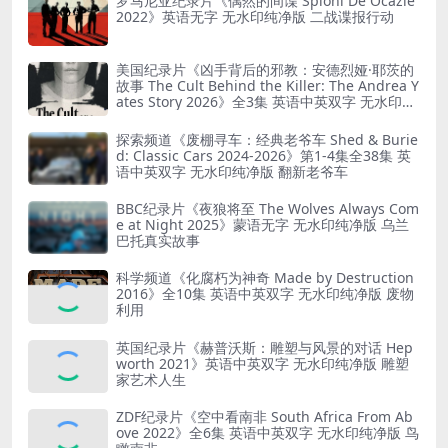
罗马尼亚纪录片《偶然的间谍 Spioni De Ocazie
2022》英语无字 无水印纯净版 二战谍报行动
美国纪录片《凶手背后的邪教：安德烈娅·耶茨的
故事 The Cult Behind the Killer: The Andrea Y
ates Story 2026》全3集 英语中英双字 无水印纯
净版 精神控制
探索频道《废棚寻车：经典老爷车 Shed & Burie
d: Classic Cars 2024-2026》第1-4集全38集 英
语中英双字 无水印纯净版 翻新老爷车
BBC纪录片《夜狼将至 The Wolves Always Com
e at Night 2025》蒙语无字 无水印纯净版 乌兰
巴托真实故事
科学频道《化腐朽为神奇 Made by Destruction
2016》全10集 英语中英双字 无水印纯净版 废物
利用
英国纪录片《赫普沃斯：雕塑与风景的对话 Hep
worth 2021》英语中英双字 无水印纯净版 雕塑
家艺术人生
ZDF纪录片《空中看南非 South Africa From Ab
ove 2022》全6集 英语中英双字 无水印纯净版 鸟