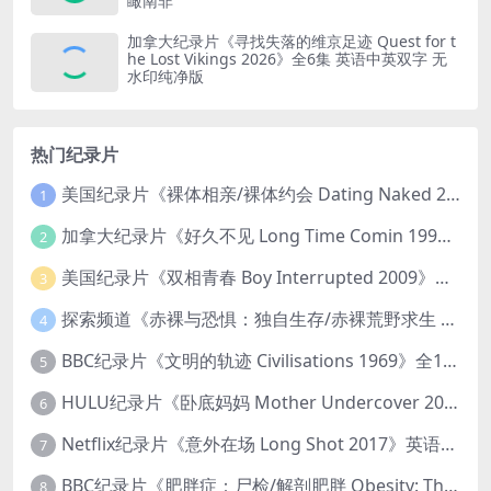
瞰南非
加拿大纪录片《寻找失落的维京足迹 Quest for t
he Lost Vikings 2026》全6集 英语中英双字 无
水印纯净版
热门纪录片
美国纪录片《裸体相亲/裸体约会 Dating Naked 2014-2016》第1-3季全33集 英语中英双字 无水印纯净版 1080P/MKV/85.6G 裸体相亲真人秀
1
加拿大纪录片《好久不见 Long Time Comin 1993》英语中英双字 官方纯净版 1080P/MKV/1G 女同性艺术家
2
美国纪录片《双相青春 Boy Interrupted 2009》英语中英双字 官方纯净版 1080P/MKV/1.43G 青少年躁郁症
3
探索频道《赤裸与恐惧：独自生存/赤裸荒野求生 Naked and Afraid: Solo 2023》第一季全8集 英语中英双字 官方纯净版 高码1080P/MKV/45.4G
4
BBC纪录片《文明的轨迹 Civilisations 1969》全13集 英语中英双字 高清收藏版 1080P/MKV/64.1G 西方艺术史话
5
HULU纪录片《卧底妈妈 Mother Undercover 2023》全4集 英语中英双字 官方纯净版 1080P/MKV/7.6G 拯救孩子
6
Netflix纪录片《意外在场 Long Shot 2017》英语中字 720P/NKV/1.06GB 美国谋杀误判案件
7
BBC纪录片《肥胖症：尸检/解剖肥胖 Obesity: The Post Mortem 2016》英语中英双字 无水印纯净版 1080P/MKV/1.03G
8