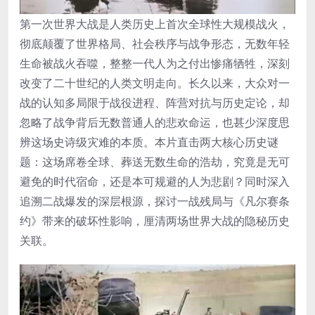
第一次世界大战是人类历史上首次全球性大规模战火，
彻底颠覆了世界格局、社会秩序与战争形态，无数年轻
生命被战火吞噬，整整一代人为之付出惨痛牺牲，深刻
改变了二十世纪的人类文明走向。长久以来，大众对一
战的认知多局限于战役进程、阵营对抗与历史定论，却
忽略了战争背后无数普通人的悲欢命运，也甚少深度思
辨这场史诗级灾难的本质。本片直击两大核心历史谜
题：这场席卷全球、葬送无数生命的浩劫，究竟是无可
避免的时代宿命，还是本可规避的人为悲剧？同时深入
追溯二战爆发的深层根源，探讨一战残局与《凡尔赛条
约》带来的破坏性影响，厘清两场世界大战的隐秘历史
关联。