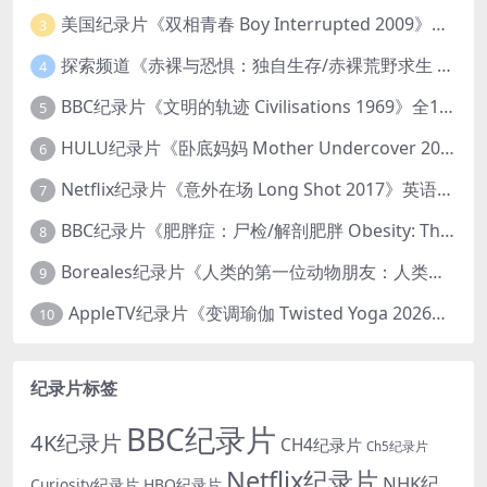
美国纪录片《双相青春 Boy Interrupted 2009》英语中英双字 官方纯净版 1080P/MKV/1.43G 青少年躁郁症
3
探索频道《赤裸与恐惧：独自生存/赤裸荒野求生 Naked and Afraid: Solo 2023》第一季全8集 英语中英双字 官方纯净版 高码1080P/MKV/45.4G
4
BBC纪录片《文明的轨迹 Civilisations 1969》全13集 英语中英双字 高清收藏版 1080P/MKV/64.1G 西方艺术史话
5
HULU纪录片《卧底妈妈 Mother Undercover 2023》全4集 英语中英双字 官方纯净版 1080P/MKV/7.6G 拯救孩子
6
Netflix纪录片《意外在场 Long Shot 2017》英语中字 720P/NKV/1.06GB 美国谋杀误判案件
7
BBC纪录片《肥胖症：尸检/解剖肥胖 Obesity: The Post Mortem 2016》英语中英双字 无水印纯净版 1080P/MKV/1.03G
8
Boreales纪录片《人类的第一位动物朋友：人类和狗的神奇故事 Man’s First Friend 2018》英语中英双字 1080P/MP4/1.8G 狗的神奇故事
9
AppleTV纪录片《变调瑜伽 Twisted Yoga 2026》全3集 英语中英双字 无水印纯净版 1080P/MKV/10G 瑜伽大师背后的真相
10
纪录片标签
BBC纪录片
4K纪录片
CH4纪录片
Ch5纪录片
Netflix纪录片
NHK纪
Curiosity纪录片
HBO纪录片