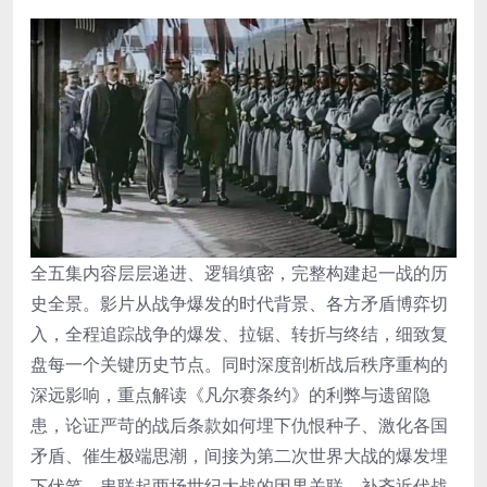
全五集内容层层递进、逻辑缜密，完整构建起一战的历
史全景。影片从战争爆发的时代背景、各方矛盾博弈切
入，全程追踪战争的爆发、拉锯、转折与终结，细致复
盘每一个关键历史节点。同时深度剖析战后秩序重构的
深远影响，重点解读《凡尔赛条约》的利弊与遗留隐
患，论证严苛的战后条款如何埋下仇恨种子、激化各国
矛盾、催生极端思潮，间接为第二次世界大战的爆发埋
下伏笔，串联起两场世纪大战的因果关联，补齐近代战