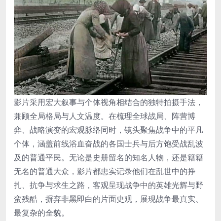
影片采用宏大叙事与个体视角相结合的独特拍摄手法，
兼顾全局格局与人文温度。在梳理全球战局、阵营博
弈、战略演变的宏观脉络同时，镜头聚焦战争中的平凡
个体，涵盖前线浴血奋战的各国士兵与后方饱受战乱波
及的普通平民。无论是史册留名的知名人物，还是籍籍
无名的普通大众，影片都忠实记录他们在乱世中的挣
扎、抗争与求生之路，客观呈现战争中的英雄光辉与野
蛮残酷，摒弃非黑即白的片面史观，展现战争最真实、
最复杂的全貌。