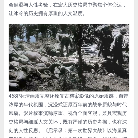
会倒退与人性考验，在宏大历史格局中聚焦个体命运，
让冰冷的历史拥有厚重的人文温度。
468P标清画质完整还原复古档案影像的原始质感，自带
浓厚的年代氛围，沉浸式还原百年前的战争原貌与时代
风貌。影片叙事沉稳厚重、视角全面客观，兼具宏观历
史格局与细腻人文关怀，既有严谨的历史考据，也有深
刻的人性反思。《启示录：第一次世界大战》以海量真