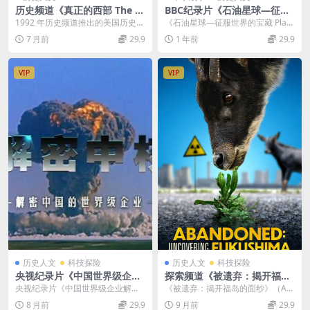
历史频道《真正的西部 The R
BBC纪录片《石油星球—征服
eal West 1992》第一季共45
世界的宝藏 Planet Oil the Tr
1992 年历史频道推出的美国历史纪
《石油星球—征服世界的宝藏 Plan
集 英语中英双字 无水印纯净
easure that Conquered the
录片《真正的西部》（The Real W
et Oil the Treasure th...
7 月前
29.9
1 年前
29.9
版 480P/MKV/24.7G 美国西
World 2015 》全3集 英语外
es...
部历史
挂英字 720P/MP4/2.95GB 石
油帝国
VIP
VIP
历史人文
科技探险
历史人文
科技探险
央视纪录片《中国世界级企业
探索频道《被遗弃：揭开福岛
解密 解密中核》全2集 国语中
的面纱 Abandoned: Uncove
央视纪录片《中国世界级企业解密
《被遗弃：揭开福岛的面纱》（Ab
字 1.38GB/720P高清 中国世
ring Fukushima 2022》英语
解密中核》：揭开中国核工业的 60
andoned: Uncovering Fuku...
8 月前
29.9
9 月前
29.9
界级企业解密系列
中英双字 无水印纯净版 1080
年机密与辉煌...