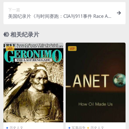
水印纯净版 720P/MKV/1.33G 美国海军航空兵
下一篇
美国纪录片《与时间赛跑：CIA与911事件 Race Ag
ainst Time: The CIA and 9/11 2021》英语中英双
字 无水印纯净版 1080P/MKV/3.95G 911事件
相关纪录片
VIP
VIP
历史人文
军事战争
历史人文