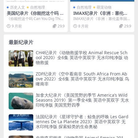
历史人文
自然地理
自然地理
萌宠动物
美国纪录片《你能挖这个吗 C
IMAX纪录片《非洲：塞伦盖
an You Dig This 2015》英语
蒂国家公园 Africa: The Sere
《你能挖这个吗 Can You Dig This
IMAX纪录片《非洲：塞伦盖蒂国家
中英双字 官方纯净版 1080P/
ngeti 1994》 英语中字 1080
2015》：城市花园里的新生与...
公园》：原始生命的壮丽画卷 IMA
9 月前
29.9
8 月前
29.9
MKV/5.85G 黑帮园丁
P高清 非洲纪录片
X纪录片《非...
最新纪录片
CH4纪录片《动物救援学校 Animal Rescue Sch
ool 2020》全6集 英语中英双字 无水印纯净版 动
物救援
ZDF纪录片《空中看南非 South Africa From Ab
ove 2022》全6集 英语中英双字 无水印纯净版 鸟
瞰南非
加拿大纪录片《美国荒野的季节 America’s Wild
Seasons 2019》第一季全4集 英语中英双字 无水
印纯净版 美国荒野四季
法国纪录片《星球守护者：鲸鱼的呼唤 Les Gard
iennes De La Planete 2023》英语中英双字 无
水印纯净版 探索鲸类的生命奥秘
史密森尼频道《动物帝国 Animal Empire 201