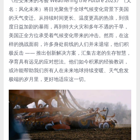
《经受未来的考验 Weathering the Future 2023》（又
名：风化未来）将目光聚焦于全球气候变化背景下美国
的天气变迁。从持续时间更长、温度更高的热浪，到强
度日益加剧的暴雨，再到特大火灾和多年不遇的干旱，
美国正全方位承受着气候变化带来的冲击。然而，在这
样的挑战面前，许多身处前线的人们并未退缩，他们积
极反击 —— 推出创新解决方案，汇集古老的生存智慧，
孕育具有远见的应对想法。他们如今积累的经验教训，
或许能帮助我们所有人在未来地球持续变暖、天气愈发
极端的岁月里，更好地适应这一切。