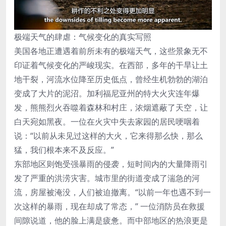
极端天气的肆虐：气候变化的真实写照
美国各地正遭遇着前所未有的极端天气，这些景象无不
印证着气候变化的严峻现实。在西部，多年的干旱让土
地干裂，河流水位降至历史低点，曾经生机勃勃的湖泊
变成了大片的泥沼。加利福尼亚州的特大火灾连年爆
发，熊熊烈火吞噬着森林和村庄，浓烟遮蔽了天空，让
白天宛如黑夜。一位在火灾中失去家园的居民哽咽着
说：“以前从未见过这样的大火，它来得那么快，那么
猛，我们根本来不及反应。”
东部地区则饱受强暴雨的侵袭，短时间内的大量降雨引
发了严重的洪涝灾害。城市里的街道变成了湍急的河
流，房屋被淹没，人们被迫撤离。“以前一年也遇不到一
次这样的暴雨，现在却成了常态，” 一位消防员在救援
间隙说道，他的脸上满是疲惫。而中部地区的热浪更是