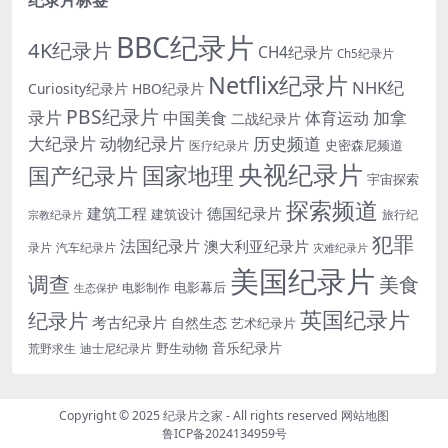
BBC纪录片
4K纪录片
CH4纪录片
Ch5纪录片
Netflix纪录片
NHK纪
Curiosity纪录片
HBO纪录片
PBS纪录片
录片
加拿
中国美食
体育运动
二战纪录片
大纪录片
动物纪录片
历史频道
史密森尼频道
医疗纪录片
央视纪录片
国家地理
国产纪录片
宇宙探索
探索频道
建筑工程
德国纪录片
建筑设计
旅行纪
宗教纪录片
犯罪
法国纪录片
澳大利亚纪录片
录片
汽车纪录片
灾难纪录片
美国纪录片
调查
美食
电影幕后
电影制作
生态保护
英国纪录片
纪录片
考古纪录片
自然生态
艺术纪录片
音乐纪录片
野生动物
迪士尼纪录片
荒野求生
Copyright © 2025
纪录片之家
- All rights reserved
网站地图
鲁ICP备2024134959号