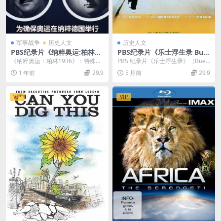
军事战争
历史人文
历史人文
PBS纪录片《纳粹奥运:柏林19
PBS纪录片《乐士浮生录 Bue
36 The Nazi Games:Berlin1
na Vista Social Club 1999》
《纳粹奥运：柏林1936》：特殊历
PBS 纪录片《乐士浮生录》（Buen
936（2016）》英语英字 720
英语中字 720P/MKV/4.38GB
史背景下的奥运会 《纳粹奥运：柏
a Vista Social Club 1...
1 年前
29.9
5 月前
29.9
P高清 纳粹奥运会纪录片
音乐纪录片
林1936 T...
VIP
VIP