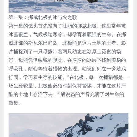
第一集：挪威北极的冰与火之歌
第一集的镜头首先投向了壮丽的挪威北极。这里常年被
冰雪覆盖，气候极端寒冷，却孕育着顽强的生命。在挪
威北部的斯瓦尔巴群岛，北极熊是这片土地的王者。影
片捕捉到了一只母熊带着两只幼崽在冰原上觅食的场
景，母熊凭借敏锐的嗅觉，在厚厚的冰层下找到海豹的
呼吸孔，耐心等待着猎物的出现。幼崽们则在一旁嬉戏
打闹，学习着生存的技能。“在北极，每一次捕猎都是一
场生死较量，北极熊必须时刻保持警惕，才能在这片严
酷的土地上存活下去，” 解说员的声音充满了对生命的
敬畏。