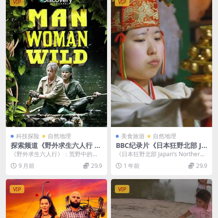
VIP
VIP
科技探险
自然地理
美食旅游
自然地理
探索频道《野外求生六人行 M
BBC纪录片《日本狂野北部 Ja
en, Women, Wild 2015》全
pan’s Northern Wilderness
《野外求生六人行》：荒野中的两
《日本狂野北部 Japan’s Northern
6集 英语中英双字 无水印纯净
2017》英语外挂英字 720P/M
性生存之旅 在真人秀节目层出不穷
Wildernes...
9 月前
29.9
1 年前
29.9
版 1080P/MKV/25.8G 情侣荒
P4/859MB 日本狂野北部
的当下，《野外求生...
野求生
VIP
VIP