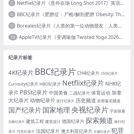
Netflix纪录片《意外在场 Long Shot 2017》英语中字 720P/NKV/1.06GB 美国谋杀误判案件
7
BBC纪录片《肥胖症：尸检/解剖肥胖 Obesity: The Post Mortem 2016》英语中英双字 无水印纯净版 1080P/MKV/1.03G
8
Boreales纪录片《人类的第一位动物朋友：人类和狗的神奇故事 Man’s First Friend 2018》英语中英双字 1080P/MP4/1.8G 狗的神奇故事
9
AppleTV纪录片《变调瑜伽 Twisted Yoga 2026》全3集 英语中英双字 无水印纯净版 1080P/MKV/10G 瑜伽大师背后的真相
10
纪录片标签
BBC纪录片
4K纪录片
CH4纪录片
Ch5纪录片
Netflix纪录片
NHK纪
Curiosity纪录片
HBO纪录片
PBS纪录片
录片
加拿
中国美食
体育运动
二战纪录片
大纪录片
动物纪录片
历史频道
史密森尼频道
医疗纪录片
央视纪录片
国家地理
国产纪录片
宇宙探索
探索频道
建筑工程
德国纪录片
建筑设计
旅行纪
宗教纪录片
犯罪
法国纪录片
澳大利亚纪录片
录片
汽车纪录片
灾难纪录片