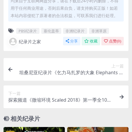
均来自于互联网网盘分享，请在下载后24小时内删除，不得
用于任何商业用途，否则后果自负，请支持购买正版！如若
本站内容侵犯了原著者的合法权益，可联系我们进行处理。
PBS纪录片
塞伦盖蒂
非洲纪录片
非洲草原
纪录片之家
分享
收藏
点赞(
0
)
上一篇
坦桑尼亚纪录片《乞力马扎罗的大象 Elephants of
Kilimanjaro 2022》英语中英双字 无水印纯净版 10
80P/MKV/3.36G 乞力马扎罗
下一篇
探索频道《微缩环境 Scaled 2018》第一季全10集
英语中英双字 无水印纯净版 1080P/MKV/19.6G 爬
行动物微缩环境
相关纪录片