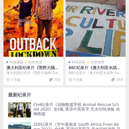
科技探险
自然地理
科技探险
自然地理
澳大利亚纪录片《荒野大隔离
BBC纪录片《澳大利亚水战争
Outback Lockdown 2020》
Australia’s Water Wars 201
澳大利亚纪录片《荒野大隔离 Outb
BBC纪录片《澳大利亚水战争 Aust
全3集 英语中英双字 无水印纯
9》英语 720P/MKV/550M 澳
ack Lockdown 2020》全3集介...
ralia’s Water W...
3 月前
29.9
9 月前
29.9
净版 1080P/MKV/8.71G 荒野
大利亚纪录片下载
爱情
最新纪录片
CH4纪录片《动物救援学校 Animal Rescue Sch
ool 2020》全6集 英语中英双字 无水印纯净版 动
物救援
ZDF纪录片《空中看南非 South Africa From Ab
ove 2022》全6集 英语中英双字 无水印纯净版 鸟