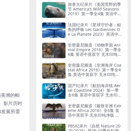
加拿大纪录片《美国荒野的季
节 America’s Wild Seasons
2019》第一季全4集 英语中英
双字 无水印纯净版 美国荒野
四季
法国纪录片《星球守护者：鲸
鱼的呼唤 Les Gardiennes D
e La Planete 2023》英语中
英双字 无水印纯净版 探索鲸
类的生命奥秘
史密森尼频道《动物帝国 Ani
mal Empire 2016》第一季全
6集 英语中英双字 无水印纯净
版 动物生存故事
史密森尼频道《非洲海岸 Coa
stal Africa 2016》第一季全4
集 英语中英双字 无水印纯净
版 非洲海岸
国产纪录片《航拍海岸线 Aer
ial Coastline 2024》第一季
对准南美洲的帕
全6集 英语中英双字 无水印纯
净版 中国海岸线地理
。影片历时
史密森尼频道《极致非洲 Extr
eme Africa 2016》全6集 英
和发展所需
语中英双字 无水印纯净版 极
限非洲
PBS纪录片《自然 Nature 20
20-2026》第39-44季全81集