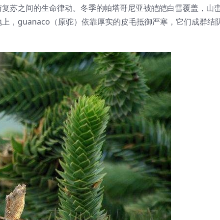
与复苏之间的生命律动。冬季的帕塔哥尼亚被皑皑白雪覆盖，山
，guanaco（原驼）依靠厚实的皮毛抵御严寒，它们成群结