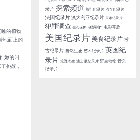
探索频道
录片
旅行纪录片
汽车纪录片
法国纪录片
澳大利亚纪录片
灾难纪录片
犯罪调查
电影幕后
电影制作
生态保护
沉睡的植物
美国纪录片
美食纪录片
考
索着地面上的
英国纪
古纪录片
自然生态
艺术纪录片
出稚嫩的叫
录片
音乐
野生动物
迪士尼纪录片
荒野求生
来了挑战，
纪录片