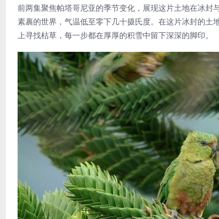
前两集聚焦帕塔哥尼亚的季节变化，展现这片土地在冰封
素裹的世界，气温低至零下几十摄氏度。在这片冰封的土地上
上寻找枯草，每一步都在厚厚的积雪中留下深深的脚印。