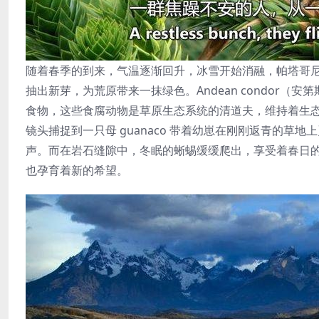
随着春季的到来，气温逐渐回升，冰雪开始消融，帕塔哥
抽出新芽，为荒原带来一抹绿色。Andean condor
食物，这些食腐动物是草原生态系统的清道夫，维持着生
镜头捕捉到一只母 guanaco 带着幼崽在刚刚返青的
声。而在岩石缝隙中，冬眠的蜥蜴缓缓爬出，享受着春日
也孕育着新的希望。