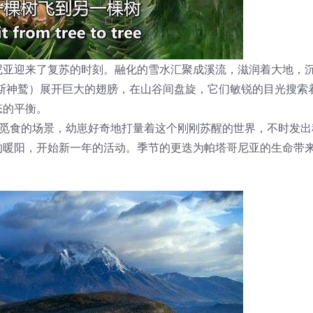
尼亚迎来了复苏的时刻。融化的雪水汇聚成溪流，滋润着大地，
（安第斯神鹫）展开巨大的翅膀，在山谷间盘旋，它们敏锐的目光搜
态的平衡。
草地上觅食的场景，幼崽好奇地打量着这个刚刚苏醒的世界，不时发
的暖阳，开始新一年的活动。季节的更迭为帕塔哥尼亚的生命带