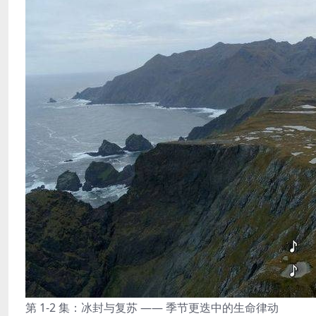
第 1-2 集：冰封与复苏 —— 季节更迭中的生命律动