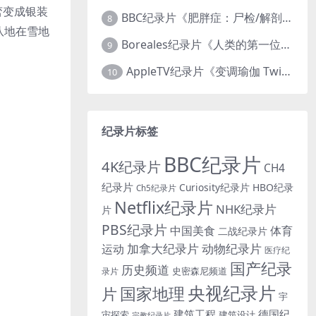
峦变成银装
BBC纪录片《肥胖症：尸检/解剖肥胖 Obesity: The Post Mortem 2016》英语中英双字 无水印纯净版 1080P/MKV/1.03G
8
队地在雪地
Boreales纪录片《人类的第一位动物朋友：人类和狗的神奇故事 Man’s First Friend 2018》英语中英双字 1080P/MP4/1.8G 狗的神奇故事
9
AppleTV纪录片《变调瑜伽 Twisted Yoga 2026》全3集 英语中英双字 无水印纯净版 1080P/MKV/10G 瑜伽大师背后的真相
10
纪录片标签
BBC纪录片
4K纪录片
CH4
纪录片
Curiosity纪录片
HBO纪录
Ch5纪录片
Netflix纪录片
NHK纪录片
片
PBS纪录片
中国美食
体育
二战纪录片
加拿大纪录片
动物纪录片
运动
医疗纪
国产纪录
历史频道
史密森尼频道
录片
央视纪录片
国家地理
片
宇
建筑工程
德国纪
宙探索
建筑设计
宗教纪录片