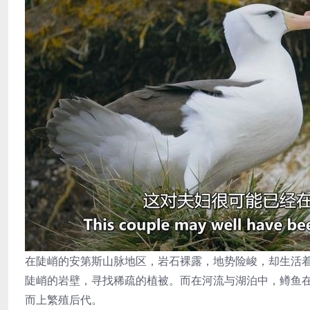
在陡峭的安第斯山脉地区，岩石裸露，地势险峻，却生活
陡峭的岩壁，寻找稀疏的植被。而在河流与湖泊中，鳟鱼
而上繁殖后代。