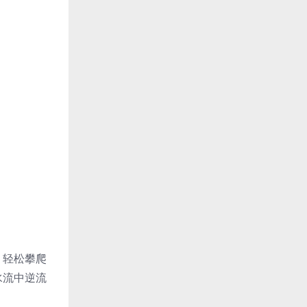
，轻松攀爬
水流中逆流