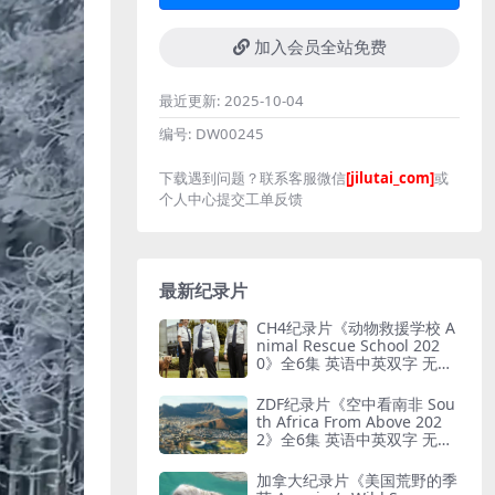
加入会员全站免费
最近更新:
2025-10-04
编号:
DW00245
下载遇到问题？联系客服微信
[jilutai_com]
或
个人中心提交工单反馈
最新纪录片
CH4纪录片《动物救援学校 A
nimal Rescue School 202
0》全6集 英语中英双字 无水
印纯净版 动物救援
ZDF纪录片《空中看南非 Sou
th Africa From Above 202
2》全6集 英语中英双字 无水
印纯净版 鸟瞰南非
加拿大纪录片《美国荒野的季