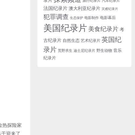
旅行纪录片
汽车纪录片
法国纪录片
澳大利亚纪录片
灾难纪录片
犯罪调查
电影幕后
电影制作
生态保护
美国纪录片
美食纪录片
考
英国纪
古纪录片
自然生态
艺术纪录片
录片
音乐
野生动物
迪士尼纪录片
荒野求生
纪录片
金热探险家
终于迎来了