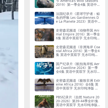
节 America’s Wild Seasons
2019》第一季全4集 英语中英
双字 无水印纯净版 美国荒野
四季
法国纪录片《星球守护者：鲸
鱼的呼唤 Les Gardiennes D
e La Planete 2023》英语中
英双字 无水印纯净版 探索鲸
类的生命奥秘
史密森尼频道《动物帝国 Ani
mal Empire 2016》第一季全
6集 英语中英双字 无水印纯净
版 动物生存故事
史密森尼频道《非洲海岸 Coa
stal Africa 2016》第一季全4
集 英语中英双字 无水印纯净
版 非洲海岸
国产纪录片《航拍海岸线 Aer
ial Coastline 2024》第一季
全6集 英语中英双字 无水印纯
净版 中国海岸线地理
史密森尼频道《极致非洲 Extr
eme Africa 2016》全6集 英
语中英双字 无水印纯净版 极
限非洲
PBS纪录片《自然 Nature 20
20-2026》第39-44季全81集
英语中英双字 无水印纯净版 1