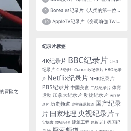
Boreales纪录片《人类的第一位动物朋友：人类和狗的神奇故事 Man’s First Friend 2018》英语中英双字 1080P/MP4/1.8G 狗的神奇故事
9
AppleTV纪录片《变调瑜伽 Twisted Yoga 2026》全3集 英语中英双字 无水印纯净版 1080P/MKV/10G 瑜伽大师背后的真相
10
纪录片标签
BBC纪录片
4K纪录片
CH4
纪录片
Curiosity纪录片
HBO纪录
Ch5纪录片
Netflix纪录片
NHK纪录片
片
PBS纪录片
中国美食
体育
二战纪录片
想的冒险之
加拿大纪录片
动物纪录片
运动
医疗纪
国产纪录
历史频道
史密森尼频道
录片
央视纪录片
国家地理
片
宇
建筑工程
德国纪
宙探索
建筑设计
宗教纪录片
探索频道
录片