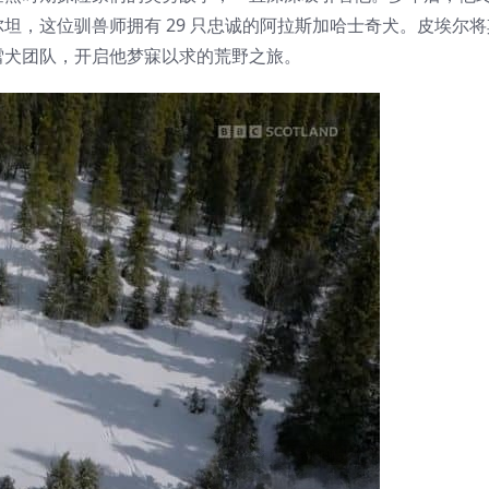
福尔坦，这位驯兽师拥有 29 只忠诚的阿拉斯加哈士奇犬。皮埃尔
雪犬团队，开启他梦寐以求的荒野之旅。