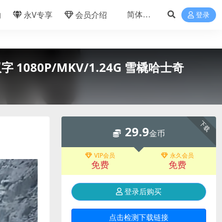
物
永V专享
会员介绍
登录
字 1080P/MKV/1.24G 雪橇哈士奇
下载
29.9
金币
VIP会员
永久会员
免费
免费
登录后购买
点击检测下载链接