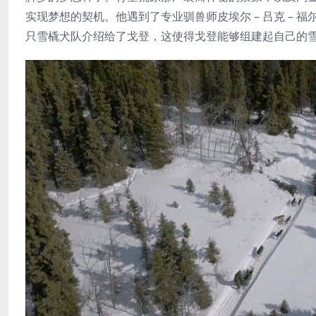
实现梦想的契机。他遇到了专业驯兽师皮埃尔 – 吕克 – 
只雪橇犬队介绍给了戈登，这使得戈登能够组建起自己的