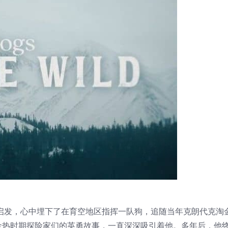
》的启发，心中埋下了在育空地区指挥一队狗，追随当年克朗代克淘
金热时期探险家们的英勇故事，一直深深吸引着他。多年后，他