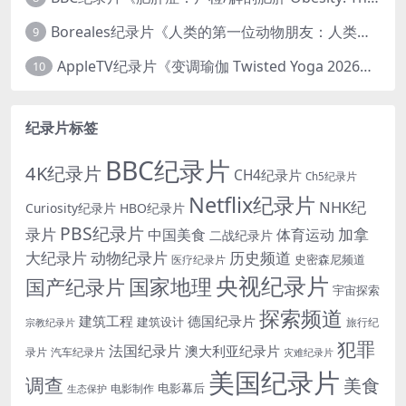
Boreales纪录片《人类的第一位动物朋友：人类和狗的神奇故事 Man’s First Friend 2018》英语中英双字 1080P/MP4/1.8G 狗的神奇故事
9
AppleTV纪录片《变调瑜伽 Twisted Yoga 2026》全3集 英语中英双字 无水印纯净版 1080P/MKV/10G 瑜伽大师背后的真相
10
纪录片标签
BBC纪录片
4K纪录片
CH4纪录片
Ch5纪录片
Netflix纪录片
NHK纪
Curiosity纪录片
HBO纪录片
PBS纪录片
录片
加拿
中国美食
体育运动
二战纪录片
大纪录片
动物纪录片
历史频道
史密森尼频道
医疗纪录片
央视纪录片
国家地理
国产纪录片
宇宙探索
探索频道
建筑工程
德国纪录片
建筑设计
旅行纪
宗教纪录片
犯罪
法国纪录片
澳大利亚纪录片
录片
汽车纪录片
灾难纪录片
美国纪录片
调查
美食
电影幕后
电影制作
生态保护