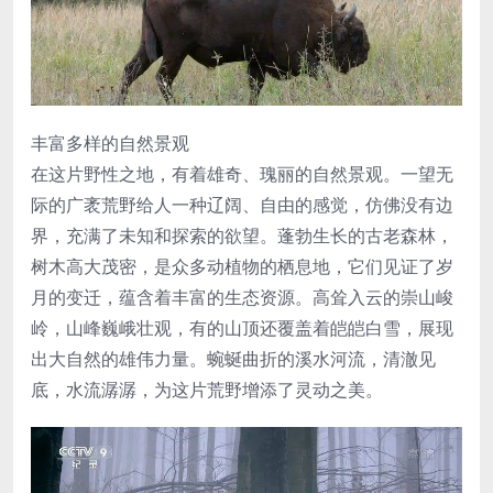
丰富多样的自然景观
在这片野性之地，有着雄奇、瑰丽的自然景观。一望无
际的广袤荒野给人一种辽阔、自由的感觉，仿佛没有边
界，充满了未知和探索的欲望。蓬勃生长的古老森林，
树木高大茂密，是众多动植物的栖息地，它们见证了岁
月的变迁，蕴含着丰富的生态资源。高耸入云的崇山峻
岭，山峰巍峨壮观，有的山顶还覆盖着皑皑白雪，展现
出大自然的雄伟力量。蜿蜒曲折的溪水河流，清澈见
底，水流潺潺，为这片荒野增添了灵动之美。