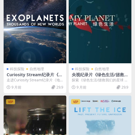
科技探险
自然地理
科技探险
自然地理
Curiosity Stream纪录片《地
央视纪录片《绿色生活/拯救我
外行星 Exoplanets 2017》英
们的星球 Save My Planet》
走进Curiosity Stream纪录片《地
探索《绿色生活/拯救我们的星球 S
语英字 720P/MP4/341MB 宇
全13集 英语中字 720P/mkv/
外行星 Exoplanets》 在...
ave My Planet》 《绿色生活/拯
9 月前
29.9
9 月前
29.9
宙探索纪录片
9.31G 绿色环保纪录片
救...
VIP
VIP