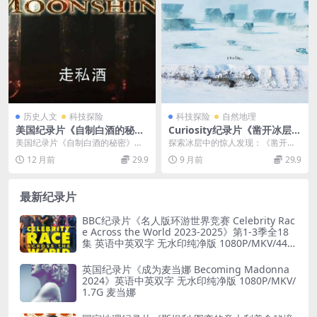
历史人文
科技探险
科技探险
自然地理
美国纪录片《自制白酒的秘密
Curiosity纪录片《凿开冰层 L
Moonshine 2014》英语中字
ift the Ice 2023》全6集 英语
美国纪录片《自制白酒的秘密》
探索冰层中的惊人发现：《凿开冰
1080P/MP4/1.1G 自制白酒的
中英双字 无水印纯净版 1080
（Moonshine 2014）聚焦非法私
层Lift the Ice 2023》全6集 《凿...
12 月前
29.9
9 月前
29.9
古怪技术
P/MKV/14.7G 冰层中新发现
酿烈酒“摩...
最新纪录片
BBC纪录片《名人版环游世界竞赛 Celebrity Rac
e Across the World 2023-2025》第1-3季全18
集 英语中英双字 无水印纯净版 1080P/MKV/44.8
G 旅行竞赛
英国纪录片《成为麦当娜 Becoming Madonna
2024》英语中英双字 无水印纯净版 1080P/MKV/
1.7G 麦当娜