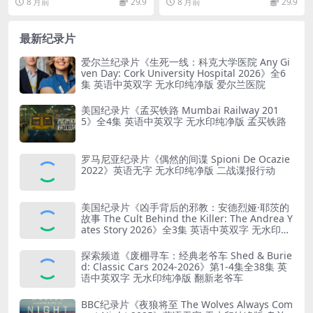
8 月前
29.9
8 月前
29.9
人体心脏揭秘纪录片
语中英双字 无水印纯净版 108
0P/MKV/3.9G 黑海沉船
最新纪录片
爱尔兰纪录片《生死一线：科克大学医院 Any Gi
ven Day: Cork University Hospital 2026》全6
集 英语中英双字 无水印纯净版 爱尔兰医院
美国纪录片《孟买铁路 Mumbai Railway 201
5》全4集 英语中英双字 无水印纯净版 孟买铁路
罗马尼亚纪录片《偶然的间谍 Spioni De Ocazie
2022》英语无字 无水印纯净版 二战谍报行动
美国纪录片《凶手背后的邪教：安德烈娅·耶茨的
故事 The Cult Behind the Killer: The Andrea Y
ates Story 2026》全3集 英语中英双字 无水印纯
净版 精神控制
探索频道《废棚寻车：经典老爷车 Shed & Burie
d: Classic Cars 2024-2026》第1-4集全38集 英
语中英双字 无水印纯净版 翻新老爷车
BBC纪录片《夜狼将至 The Wolves Always Com