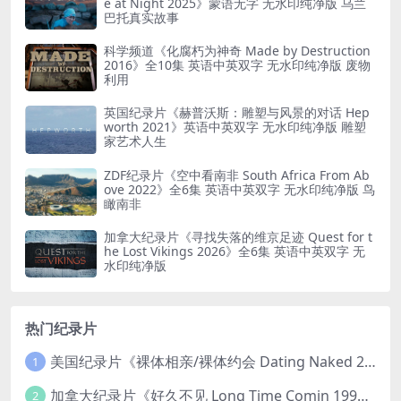
e at Night 2025》蒙语无字 无水印纯净版 乌兰
巴托真实故事
科学频道《化腐朽为神奇 Made by Destruction
2016》全10集 英语中英双字 无水印纯净版 废物
利用
英国纪录片《赫普沃斯：雕塑与风景的对话 Hep
worth 2021》英语中英双字 无水印纯净版 雕塑
家艺术人生
ZDF纪录片《空中看南非 South Africa From Ab
ove 2022》全6集 英语中英双字 无水印纯净版 鸟
瞰南非
加拿大纪录片《寻找失落的维京足迹 Quest for t
he Lost Vikings 2026》全6集 英语中英双字 无
水印纯净版
热门纪录片
美国纪录片《裸体相亲/裸体约会 Dating Naked 2014-2016》第1-3季全33集 英语中英双字 无水印纯净版 1080P/MKV/85.6G 裸体相亲真人秀
1
加拿大纪录片《好久不见 Long Time Comin 1993》英语中英双字 官方纯净版 1080P/MKV/1G 女同性艺术家
2