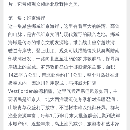
片，它带领观众领略北欧野性之美。
第一集：维京海岸
这一集聚焦挪威维京海岸，这里有着巨大的峡湾、高耸
的山脉，是古代维京文明与现代荒野的融合之地。挪威
海域是传奇的维京文明发源地，维京战士曾穿越峡湾、
驶过海岸线、登上山顶。观众可以跟随镜头从奥斯陆南
部峡湾出发，一路向北直至壮丽的罗弗敦群岛，探寻海
岸线上的宝藏。罗弗敦群岛位于挪威诺尔兰郡，面积
1425平方公里，南北延伸约111公里，整个群岛处在北
极圈以内，因冰川作用形成，与挪威大陆隔
Vestfjorden峡湾相望。这里气候严寒但风景如画，主
要居民是维京人，北大西洋暖流使冬季相对温暖湿润，
山坡青草茂盛利于放牧，不过树木难以抵御狂风。群岛
渔业资源丰富，每年1月到4月末大批鱼群会汇聚到浅岸
水域产卵。近些年来，岛上渔民减少，旅游者和艺术家