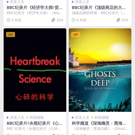
历史人文
历史人文
BBC纪录片《经济学大师/货币
BBC纪录片《顶级商店的大麻
大师 Masters of Money 》全
烦 Trouble at Topshop 202
BBC纪录片《经济学大师》（Mast
顶级品牌的坍塌：BBC纪录片《顶
3集 英语双字 720P高清 经济
2》全2集 英语中英双字 官方
ers of Money）以2008年全球经...
级商店的大麻烦Trouble at Topsh
5 月前
29.9
6 月前
29.9
学家纪录片下载
纯净版 1080P/MKV/1.53G 顶
o...
级品牌的坍塌
VIP
VIP
历史人文
科技探险
历史人文
科技探险
BBC纪录片/央视纪录片《心碎
科学频道《深海幽灵：黑海沉
的科学 Heartbreak Science
船 Ghosts of the Deep: Blac
BBC 纪录片 / 央视纪录片《心碎的
《深海幽灵：黑海沉船》（Ghosts
2016》英语中字 1080P高清
k Sea Shipwrecks 2019》英
科学 Heartbreak Science...
of the Deep: Black Se...