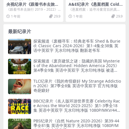
央视纪录片《跟着书本去旅行
A&E纪录片《悬案档案 Cold
2019-2023》2019-2023合集
Case Files 2022》第1-3季全4
《跟着书本去旅行 2019 – 2022》
《悬案档案：追寻冷案背后的真
共1075集 国语中字 720P/MP
3集 英语中英双字 官方纯净版
合集共有 1075 集，是...
相》 《悬案档案 Cold Case Files
1 年前
29.9
1 年前
29.9
4/362G 读万卷书行万里路
1080P/MKV/75.6G 冷案档案
2...
最新纪录片
探索频道《废棚寻车：经典老爷车 Shed & Burie
d: Classic Cars 2024-2026》第1-4集全38集 英
语中英双字 无水印纯净版 翻新老爷车
探索频道《废弃建筑之谜：隐藏的美国 Mysterie
s of the Abandoned: Hidden America 2025》
第4季全9集 英语中英双字 无水印纯净版 被遗弃
之谜
TLC纪录片《我的奇怪癖好 My Strange Addictio
n 2026》第7季全8集 英语中英双字 官方纯净版
奇葩癖好
BBC纪录片《名人版环游世界竞赛 Celebrity Rac
e Across the World 2023-2025》第1-3季全18
集 英语中英双字 无水印纯净版 1080P/MKV/44.8
G 旅行竞赛
PBS纪录片《自然 Nature 2020-2026》第39-44
季全81集 英语中英双字 无水印纯净版 1080P/M