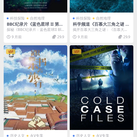
科技探险
自然地理
科技探险
自然地理
BBC纪录片《蓝色星球 II 第3
科学频道《百慕大三角之谜 C
集：珊瑚礁 Blue Planet II：
urse Of The Bermuda Trian
探秘《BBC纪录片：蓝色星球II Blu
揭开百慕大三角之谜：《百慕大三
Coral Reefs 2017》第二季第
gle 2020》第一季全8集 英语
e Planet 2017》第二季第3集...
角之谜Curse Of The Bermuda T...
9 月前
29.9
9 月前
29.9
3集 英语中字 1080P/TS/2.6G
中英双字 官方纯净版 1080P/
B 蓝色星球第二季全集下载
MKV/24.9G 百慕大三角
VIP
VIP
历史人文
永V专享
历史人文
永V专享