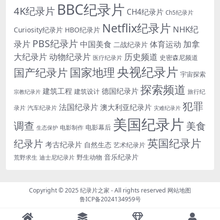
BBC纪录片
4K纪录片
CH4纪录片
Ch5纪录片
Netflix纪录片
NHK纪
Curiosity纪录片
HBO纪录片
PBS纪录片
录片
加拿
中国美食
体育运动
二战纪录片
大纪录片
动物纪录片
历史频道
史密森尼频道
医疗纪录片
央视纪录片
国家地理
国产纪录片
宇宙探索
探索频道
建筑工程
德国纪录片
建筑设计
旅行纪
宗教纪录片
犯罪
法国纪录片
澳大利亚纪录片
录片
汽车纪录片
灾难纪录片
美国纪录片
调查
美食
电影幕后
电影制作
生态保护
英国纪录片
纪录片
考古纪录片
自然生态
艺术纪录片
音乐纪录片
野生动物
迪士尼纪录片
荒野求生
Copyright © 2025
纪录片之家
- All rights reserved
网站地图
鲁ICP备2024134959号