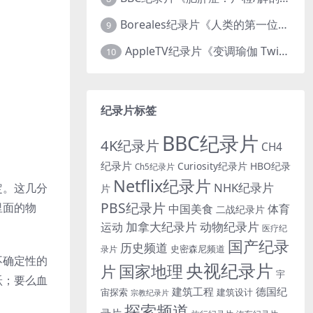
Boreales纪录片《人类的第一位动物朋友：人类和狗的神奇故事 Man’s First Friend 2018》英语中英双字 1080P/MP4/1.8G 狗的神奇故事
9
AppleTV纪录片《变调瑜伽 Twisted Yoga 2026》全3集 英语中英双字 无水印纯净版 1080P/MKV/10G 瑜伽大师背后的真相
10
纪录片标签
BBC纪录片
4K纪录片
CH4
纪录片
Curiosity纪录片
HBO纪录
Ch5纪录片
Netflix纪录片
NHK纪录片
定。这几分
片
PBS纪录片
里面的物
中国美食
体育
二战纪录片
加拿大纪录片
动物纪录片
运动
医疗纪
国产纪录
历史频道
史密森尼频道
录片
不确定性的
央视纪录片
国家地理
片
宇
跃；要么血
建筑工程
德国纪
宙探索
建筑设计
宗教纪录片
探索频道
录片