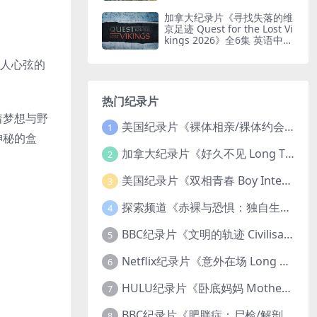
印纯净版 鸟瞰南非
加拿大纪录片《寻找失落的维
京足迹 Quest for the Lost Vi
kings 2026》全6集 英语中英
双字 无水印纯净版
扣人心弦的
热门纪录片
着梦想与野
美国纪录片《裸体相亲/裸体约会 Dating Naked 2014-2016》第1-3季全33集 英语中英双字 无水印纯净版 1080P/MKV/85.6G 裸体相亲真人秀
1
神秘的盒
加拿大纪录片《好久不见 Long Time Comin 1993》英语中英双字 官方纯净版 1080P/MKV/1G 女同性艺术家
2
美国纪录片《双相青春 Boy Interrupted 2009》英语中英双字 官方纯净版 1080P/MKV/1.43G 青少年躁郁症
3
探索频道《赤裸与恐惧：独自生存/赤裸荒野求生 Naked and Afraid: Solo 2023》第一季全8集 英语中英双字 官方纯净版 高码1080P/MKV/45.4G
4
BBC纪录片《文明的轨迹 Civilisations 1969》全13集 英语中英双字 高清收藏版 1080P/MKV/64.1G 西方艺术史话
5
Netflix纪录片《意外在场 Long Shot 2017》英语中字 720P/NKV/1.06GB 美国谋杀误判案件
6
HULU纪录片《卧底妈妈 Mother Undercover 2023》全4集 英语中英双字 官方纯净版 1080P/MKV/7.6G 拯救孩子
7
BBC纪录片《肥胖症：尸检/解剖肥胖 Obesity: The Post Mortem 2016》英语中英双字 无水印纯净版 1080P/MKV/1.03G
8