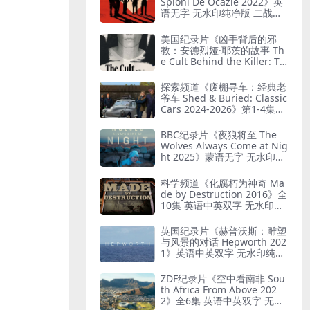
Spioni De Ocazie 2022》英
语无字 无水印纯净版 二战谍
报行动
美国纪录片《凶手背后的邪
教：安德烈娅·耶茨的故事 Th
e Cult Behind the Killer: Th
e Andrea Yates Story 202
6》全3集 英语中英双字 无水
探索频道《废棚寻车：经典老
印纯净版 精神控制
爷车 Shed & Buried: Classic
Cars 2024-2026》第1-4集全
38集 英语中英双字 无水印纯
净版 翻新老爷车
BBC纪录片《夜狼将至 The
Wolves Always Come at Nig
ht 2025》蒙语无字 无水印纯
净版 乌兰巴托真实故事
科学频道《化腐朽为神奇 Ma
de by Destruction 2016》全
10集 英语中英双字 无水印纯
净版 废物利用
英国纪录片《赫普沃斯：雕塑
与风景的对话 Hepworth 202
1》英语中英双字 无水印纯净
版 雕塑家艺术人生
ZDF纪录片《空中看南非 Sou
th Africa From Above 202
2》全6集 英语中英双字 无水