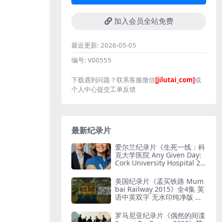
加入会员全站免费
最近更新:
2026-05-05
编号:
V00555
下载遇到问题？联系客服微信
[jilutai_com]
或
个人中心提交工单反馈
最新纪录片
爱尔兰纪录片《生死一线：科
克大学医院 Any Given Day:
Cork University Hospital 20
26》全6集 英语中英双字 无
水印纯净版 爱尔兰医院
美国纪录片《孟买铁路 Mum
bai Railway 2015》全4集 英
语中英双字 无水印纯净版 孟
买铁路
罗马尼亚纪录片《偶然的间谍