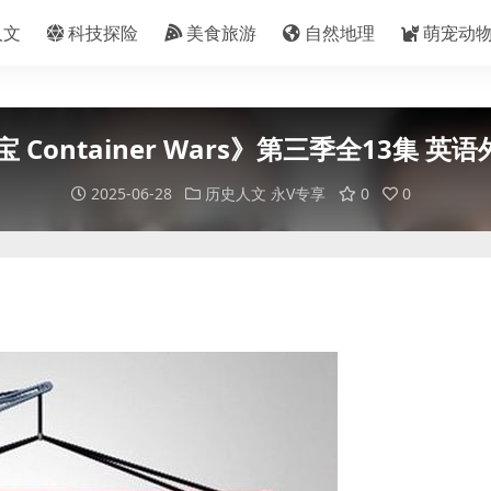
人文
科技探险
美食旅游
自然地理
萌宠动
tainer Wars》第三季全13集 英语外挂
2025-06-28
历史人文
永V专享
0
0