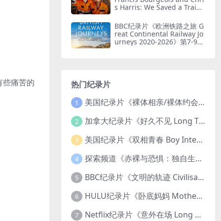
s Harris: We Saved a Train
2026》第一季全8集 英语中英
双字 无水印纯净版 1080P/M
BBC纪录片《欧洲铁路之旅 G
KV/19.6G 火车修复
reat Continental Railway Jo
urneys 2020-2026》第7-9季
全41集 英语中英双字1080P/
MP4/58.4G 欧洲铁路游
有些痛苦的
热门纪录片
美国纪录片《裸体相亲/裸体约会 Dating Naked 2014-2016》第1-3季全33集 英语中英双字 无水印纯净版 1080P/MKV/85.6G 裸体相亲真人秀
1
加拿大纪录片《好久不见 Long Time Comin 1993》英语中英双字 官方纯净版 1080P/MKV/1G 女同性艺术家
2
美国纪录片《双相青春 Boy Interrupted 2009》英语中英双字 官方纯净版 1080P/MKV/1.43G 青少年躁郁症
3
探索频道《赤裸与恐惧：独自生存/赤裸荒野求生 Naked and Afraid: Solo 2023》第一季全8集 英语中英双字 官方纯净版 高码1080P/MKV/45.4G
4
BBC纪录片《文明的轨迹 Civilisations 1969》全13集 英语中英双字 高清收藏版 1080P/MKV/64.1G 西方艺术史话
5
HULU纪录片《卧底妈妈 Mother Undercover 2023》全4集 英语中英双字 官方纯净版 1080P/MKV/7.6G 拯救孩子
6
Netflix纪录片《意外在场 Long Shot 2017》英语中字 720P/NKV/1.06GB 美国谋杀误判案件
7