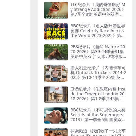
英双字 无水印纯净版 被遗弃
TLC纪录片《我的奇怪癖好 M
之谜
y Strange Addiction 2026》
第7季全8集 英语中英双字 官
方纯净版 奇葩癖好
BBC纪录片《名人版环游世界
竞赛 Celebrity Race Across
the World 2023-2025》第1-
3季全18集 英语中英双字 无
水印纯净版 1080P/MKV/44.8
PBS纪录片《自然 Nature 20
G 旅行竞赛
20-2026》第39-44季全81集
英语中英双字 无水印纯净版 1
080P/MKV/184G 自然奇境
澳大利亚纪录片《内陆卡车司
机 Outback Truckers 2014-2
025》第10-11季全26集 英语
中英双字 无水印纯净版 1080
P/MKV/37.9G 澳洲公路运输
Ch5纪录片《伦敦塔内幕 Insi
业
de the Tower of London 20
18-2026》第1-8季共45集 英
语中英双字 无水印纯净版 10
80P/MKV/67.1G 走进伦敦塔
BBC纪录片《不可思议的人类
Secrets of the Superagers
2013》第一季全6集 国英双语
中英双字 无水印纯净版 4K超
清/2160P/MKV/62.1G 长寿的
探索频道《我们救了一列火车
秘诀
Francis Bourgeois and Chri