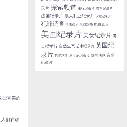
探索频道
录片
旅行纪录片
汽车纪录片
法国纪录片
澳大利亚纪录片
灾难纪录片
犯罪调查
电影幕后
电影制作
生态保护
美国纪录片
美食纪录片
考
英国纪
古纪录片
自然生态
艺术纪录片
录片
音乐
野生动物
迪士尼纪录片
荒野求生
纪录片
这些真实的
让人们在欢