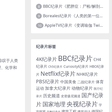
BBC纪录片《肥胖症：尸检/解剖肥胖 Obesity: The Post Mortem 2016》英语中英双字 无水印纯净版 1080P/MKV/1.03G
8
Boreales纪录片《人类的第一位动物朋友：人类和狗的神奇故事 Man’s First Friend 2018》英语中英双字 1080P/MP4/1.8G 狗的神奇故事
9
AppleTV纪录片《变调瑜伽 Twisted Yoga 2026》全3集 英语中英双字 无水印纯净版 1080P/MKV/10G 瑜伽大师背后的真相
10
纪录片标签
BBC纪录片
4K纪录片
CH4
惊叹于人类
纪录片
Curiosity纪录片
HBO纪录
Ch5纪录片
理、化学和
Netflix纪录片
NHK纪录片
片
PBS纪录片
中国美食
体育
二战纪录片
加拿大纪录片
动物纪录片
运动
医疗纪
国产纪录
历史频道
史密森尼频道
录片
央视纪录片
国家地理
片
宇
建筑工程
德国纪
宙探索
建筑设计
宗教纪录片