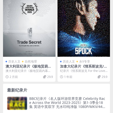
历史人文
自然地理
历史人文
永V专享
澳大利亚纪录片《极地贸易内
加拿大纪录片《情系斯波克/纪
幕：北极熊的代价 Trade Secr
念星际迷航 For the Love of
澳大利亚纪录片《极地贸易内幕：
纪录片《情系斯波克 For the Love
et 2025》英语无字 无水印纯
Spock 2016》英语多国中字
北极熊的代价 Trade Secret 202
of Spock 2016》 《情...
2 月前
29.9
1 年前
29.9
净版 1080P/MP4/1.66G 商业
官方纯净版 4K超清/2160P/M
5》...
机密
KV/9.35G
最新纪录片
BBC纪录片《名人版环游世界竞赛 Celebrity Rac
e Across the World 2023-2025》第1-3季全18
集 英语中英双字 无水印纯净版 1080P/MKV/44.8
G 旅行竞赛