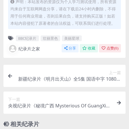
声明：本站发布的资源仅为个人学习测试使用，所有资源
均来自于互联网网盘分享，请在下载后24小时内删除，不得
用于任何商业用途，否则后果自负，请支持购买正版！如若
本站内容侵犯了原著者的合法权益，可联系我们进行处理。
BBC纪录片
壮丽景色
美丽星球
纪录片之家
分享
收藏
点赞(
0
)
上一篇
新疆纪录片《明月出天山》全5集 国语中字 1080P/
MKV/3.74G 大美新疆
下一篇
央视纪录片《秘境广西 Mysterious Of GuangXi》
全3集 汉语普通话 1080P/MP4/7.5G 超高清百度网
盘下载
相关纪录片