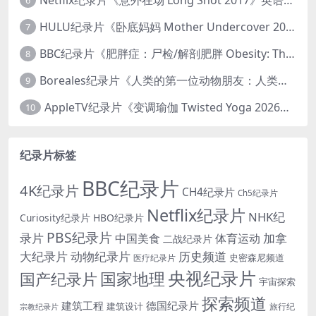
6
HULU纪录片《卧底妈妈 Mother Undercover 2023》全4集 英语中英双字 官方纯净版 1080P/MKV/7.6G 拯救孩子
7
BBC纪录片《肥胖症：尸检/解剖肥胖 Obesity: The Post Mortem 2016》英语中英双字 无水印纯净版 1080P/MKV/1.03G
8
Boreales纪录片《人类的第一位动物朋友：人类和狗的神奇故事 Man’s First Friend 2018》英语中英双字 1080P/MP4/1.8G 狗的神奇故事
9
AppleTV纪录片《变调瑜伽 Twisted Yoga 2026》全3集 英语中英双字 无水印纯净版 1080P/MKV/10G 瑜伽大师背后的真相
10
纪录片标签
BBC纪录片
4K纪录片
CH4纪录片
Ch5纪录片
Netflix纪录片
NHK纪
Curiosity纪录片
HBO纪录片
PBS纪录片
录片
加拿
中国美食
体育运动
二战纪录片
大纪录片
动物纪录片
历史频道
史密森尼频道
医疗纪录片
央视纪录片
国家地理
国产纪录片
宇宙探索
探索频道
建筑工程
德国纪录片
建筑设计
旅行纪
宗教纪录片