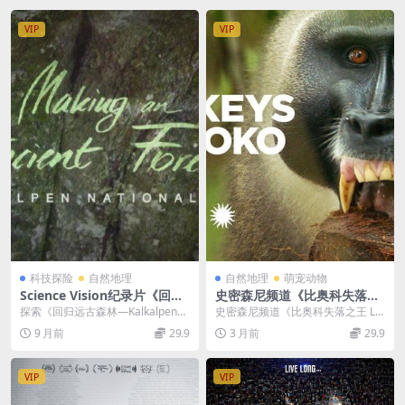
VIP
VIP
科技探险
自然地理
自然地理
萌宠动物
Science Vision纪录片《回归
史密森尼频道《比奥科失落之
远古森林—Kalkalpen国家公
王 Lost Kings Of Bioko 201
探索《回归远古森林—Kalkalpen国
史密森尼频道《比奥科失落之王 Lo
园 Making An Ancient Fore
9》英语中英双字 无水印纯净
家公园 Making An Ancien...
st Kings Of Bioko 2019》...
9 月前
29.9
3 月前
29.9
s 2017》英语英字 1080P/MP
版 1080P/MKV/3.32G 中非灵
4/2.33GB Kalkalpen国家公
长类之王
园
VIP
VIP