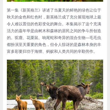
第一集《新英格兰》讲述了当夏天的鲜艳的绿色让位于
秋天的金色和红色时，新英格兰成了充分展现地球上最
令人难以置信的色彩变化的舞台。本集揭示了这个充满
活力的嘉年华是由树木和森林的居民之间的争斗所创造
的。驼鹿、花栗鼠、响尾蛇和奇异的混合生物—毛毛虫
都扮演至关重要的角色，但令人惊讶的是森林本身的丰
富多彩要归功于海狸、蚂蚁和人类共同的辛勤劳作。