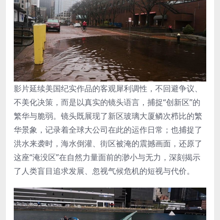
影片延续美国纪实作品的客观犀利调性，不回避争议、
不美化决策，而是以真实的镜头语言，捕捉“创新区”的
繁华与脆弱。镜头既展现了新区玻璃大厦鳞次栉比的繁
华景象，记录着全球大公司在此的运作日常；也捕捉了
洪水来袭时，海水倒灌、街区被淹的震撼画面，还原了
这座“淹没区”在自然力量面前的渺小与无力，深刻揭示
了人类盲目追求发展、忽视气候危机的短视与代价。