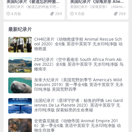
美国纪录片《被遗忘的种族灭
美国纪录片《深海异形 Aliens
绝：二战中的欧洲吉普赛人 T
of the Deep Sea 2010》英语
美国纪录片《被遗忘的种族灭绝：
美国纪录片《深海异形》（Aliens o
he Forgotten Genocide: Eu
中字 高清翡翠台引进版 720P/
二战中的欧洲吉普赛人 The Forgott
f the Deep Sea）聚焦深海八...
4 月前
29.9
9 月前
29.9
rope’s Gypsies in World Wa
MKV/1.4G
en ...
r II 2018》英语英字 无水印纯
净版 1080P/MKV/1.19G 种族
最新纪录片
灭绝
CH4纪录片《动物救援学校 Animal Rescue Sch
ool 2020》全6集 英语中英双字 无水印纯净版 动
物救援
ZDF纪录片《空中看南非 South Africa From Ab
ove 2022》全6集 英语中英双字 无水印纯净版 鸟
瞰南非
加拿大纪录片《美国荒野的季节 America’s Wild
Seasons 2019》第一季全4集 英语中英双字 无水
印纯净版 美国荒野四季
法国纪录片《星球守护者：鲸鱼的呼唤 Les Gard
iennes De La Planete 2023》英语中英双字 无
水印纯净版 探索鲸类的生命奥秘
史密森尼频道《动物帝国 Animal Empire 201
6》第一季全6集 英语中英双字 无水印纯净版 动
物生存故事