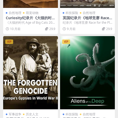
自然地理
萌宠动物
科技探险
自然地理
Curiosity纪录片《大猫的时代
英国纪录片《地球竞赛 Race f
Age of Big Cats 2018》全3
or the Planet 2022》全5集
《大猫的时代 Age of Big Cats 201
纪录片《地球竞赛 Race for the Pla
集 英语中英双字 无水印纯净
英语外挂中字 官方纯净版 108
8》全3集 2018年，Cu...
net 2022》：聚焦环境问...
10 月前
29.9
9 月前
29.9
版 1080P/MKV/7.67G 大型猫
0P/MKV/4.4G 竞速环保纪录
科动物
片
VIP
VIP
军事战争
历史人文
科技探险
自然地理