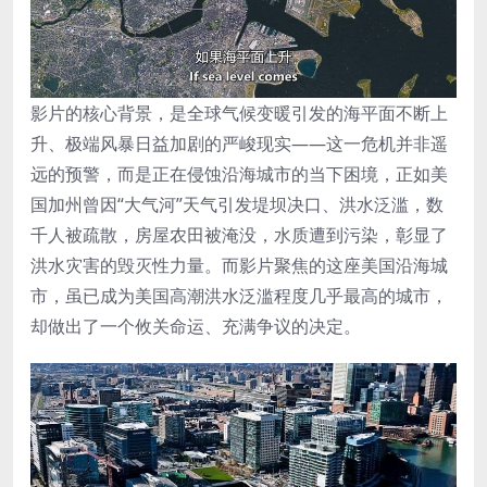
影片的核心背景，是全球气候变暖引发的海平面不断上
升、极端风暴日益加剧的严峻现实——这一危机并非遥
远的预警，而是正在侵蚀沿海城市的当下困境，正如美
国加州曾因“大气河”天气引发堤坝决口、洪水泛滥，数
千人被疏散，房屋农田被淹没，水质遭到污染，彰显了
洪水灾害的毁灭性力量。而影片聚焦的这座美国沿海城
市，虽已成为美国高潮洪水泛滥程度几乎最高的城市，
却做出了一个攸关命运、充满争议的决定。