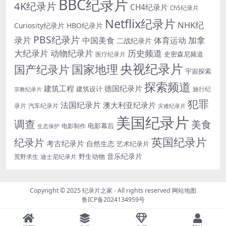
BBC纪录片
4K纪录片
CH4纪录片
Ch5纪录片
Netflix纪录片
NHK纪
Curiosity纪录片
HBO纪录片
PBS纪录片
录片
加拿
中国美食
体育运动
二战纪录片
大纪录片
动物纪录片
历史频道
史密森尼频道
医疗纪录片
央视纪录片
国家地理
国产纪录片
宇宙探索
探索频道
建筑工程
德国纪录片
建筑设计
旅行纪
宗教纪录片
犯罪
法国纪录片
澳大利亚纪录片
录片
汽车纪录片
灾难纪录片
美国纪录片
调查
美食
电影幕后
电影制作
生态保护
英国纪录片
纪录片
考古纪录片
自然生态
艺术纪录片
音乐纪录片
野生动物
迪士尼纪录片
荒野求生
Copyright © 2025
纪录片之家
- All rights reserved
网站地图
鲁ICP备2024134959号