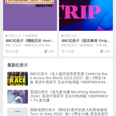
历史人文
科技探险
历史人文
BBC纪录片《糟糕历史 Horrib
BBC纪录片《脱衣舞者 Strip 2
le Histories 2013》第五季全
025》英语中英双字 无水印纯
BBC 纪录片《糟糕历史 Horrible Hi
BBC纪录片《脱衣舞者》详情 BBC
12集 英语中字 576P/MP4/19
净版 1080P/MKV/1.75G 脱衣
stories 2013》第五季...
纪录片《脱衣舞者 Strip 2025》，
8 月前
29.9
5 月前
29.9
35MB 糟糕历史系列纪录片
舞俱乐部
英...
最新纪录片
BBC纪录片《名人版环游世界竞赛 Celebrity Rac
e Across the World 2023-2025》第1-3季全18
集 英语中英双字 无水印纯净版 1080P/MKV/44.8
G 旅行竞赛
英国纪录片《成为麦当娜 Becoming Madonna
2024》英语中英双字 无水印纯净版 1080P/MKV/
1.7G 麦当娜
国家地理纪录片《斯坦利·图齐的意大利美食秘境
Tucci In Italy 2026》第1-2季全10集 英语多国字