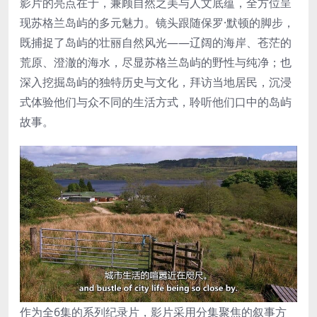
影片的亮点在于，兼顾自然之美与人文底蕴，全方位呈
现苏格兰岛屿的多元魅力。镜头跟随保罗·默顿的脚步，
既捕捉了岛屿的壮丽自然风光——辽阔的海岸、苍茫的
荒原、澄澈的海水，尽显苏格兰岛屿的野性与纯净；也
深入挖掘岛屿的独特历史与文化，拜访当地居民，沉浸
式体验他们与众不同的生活方式，聆听他们口中的岛屿
故事。
作为全6集的系列纪录片，影片采用分集聚焦的叙事方