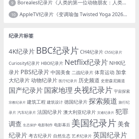
Boreales纪录片《人类的第一位动物朋友：人类和狗的神奇故事 Man’s First Friend 2018》英语中英双字 1080P/MP4/1.8G 狗的神奇故事
9
AppleTV纪录片《变调瑜伽 Twisted Yoga 2026》全3集 英语中英双字 无水印纯净版 1080P/MKV/10G 瑜伽大师背后的真相
10
纪录片标签
BBC纪录片
4K纪录片
CH4纪录片
Ch5纪录片
Netflix纪录片
NHK纪
Curiosity纪录片
HBO纪录片
PBS纪录片
录片
加拿
中国美食
体育运动
二战纪录片
大纪录片
动物纪录片
历史频道
史密森尼频道
医疗纪录片
央视纪录片
国家地理
国产纪录片
宇宙探索
探索频道
建筑工程
德国纪录片
建筑设计
旅行纪
宗教纪录片
犯罪
法国纪录片
澳大利亚纪录片
录片
汽车纪录片
灾难纪录片
美国纪录片
调查
美食
电影幕后
电影制作
生态保护
英国纪录片
纪录片
考古纪录片
自然生态
艺术纪录片