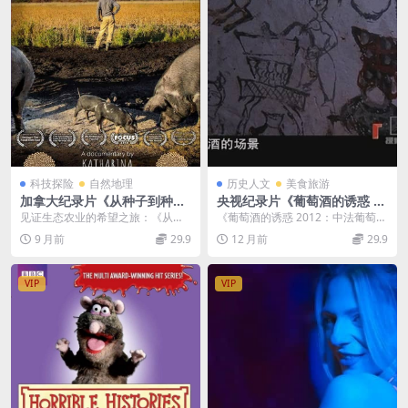
科技探险
自然地理
历史人文
美食旅游
加拿大纪录片《从种子到种子
央视纪录片《葡萄酒的诱惑 20
From Seed to Seed 2018》
12》全5集 国语中字 标清/MP
见证生态农业的希望之旅：《从种
《葡萄酒的诱惑 2012：中法葡萄酒
英语中英双字 官方纯净版 108
4/1.11G 现代葡萄酒业
子到种子From Seed to Seed 201...
的邂逅与发展》 在时光的长河中，
9 月前
29.9
12 月前
29.9
0P/MKV/2.22G 生态种植
葡萄酒宛如一...
VIP
VIP