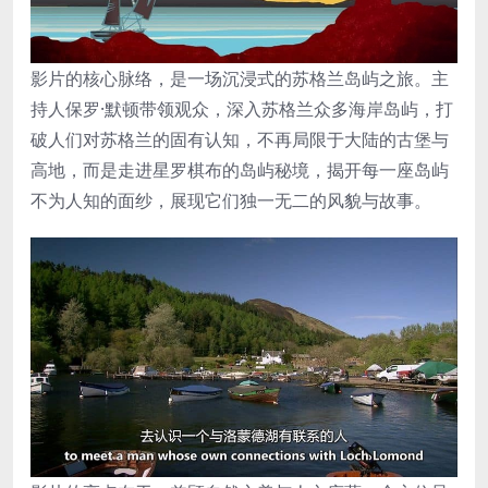
影片的核心脉络，是一场沉浸式的苏格兰岛屿之旅。主
持人保罗·默顿带领观众，深入苏格兰众多海岸岛屿，打
破人们对苏格兰的固有认知，不再局限于大陆的古堡与
高地，而是走进星罗棋布的岛屿秘境，揭开每一座岛屿
不为人知的面纱，展现它们独一无二的风貌与故事。