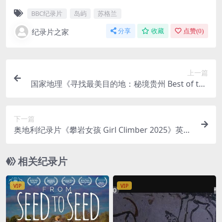
BBC纪录片
岛屿
苏格兰
纪录片之家
分享
收藏
点赞(
0
)
上一篇
国家地理《寻找最美目的地：秘境贵州 Best of the
World’s Destinations: Guizhou 2024》英语中英
双字 无水印纯净版 1080P/MKV/2.3G 秘境贵州
下一篇
奥地利纪录片《攀岩女孩 Girl Climber 2025》英语
中英双字 无水印纯净版 1080P/MKV/1.36G 攀岩女
孩
相关纪录片
VIP
VIP