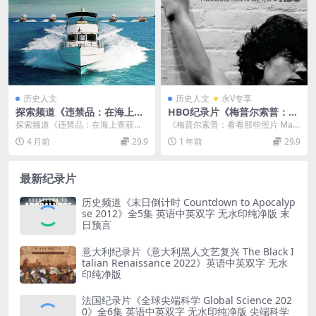
历史人文
历史人文
永V专享
探索频道《违禁品：在海上查
HBO纪录片《梅普尔索普：看
获 Contraband: Seized at S
看那些照片/同性虐恋 Mapple
探索频道《违禁品：在海上查获》
《梅普尔索普：看看那些照片 Map
ea 2024》第一季全12集 英语
thorpe: Look at the Picture
（Contraband: Seized at Se...
plethorpe: Look at the ...
4 月前
29.9
1 年前
29.9
中英双字 无水印纯净版 1080
s 2016》英语中英双字 官方纯
P/MKV/29.7G 美国海关
净版 1080P/MKV/6.54G
最新纪录片
历史频道《末日倒计时 Countdown to Apocalyp
se 2012》全5集 英语中英双字 无水印纯净版 末
日预言
意大利纪录片《意大利黑人文艺复兴 The Black I
talian Renaissance 2022》英语中英双字 无水
印纯净版
法国纪录片《全球尖端科学 Global Science 202
0》全6集 英语中英双字 无水印纯净版 尖端科学