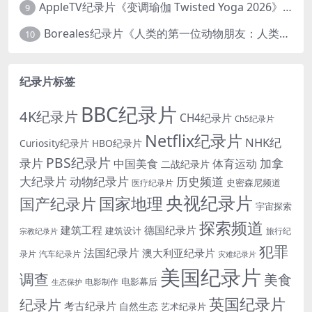
AppleTV纪录片《变调瑜伽 Twisted Yoga 2026》全3集 英语中英双字 无水印纯净版 1080P/MKV/10G 瑜伽大师背后的真相
9
Boreales纪录片《人类的第一位动物朋友：人类和狗的神奇故事 Man’s First Friend 2018》英语中英双字 1080P/MP4/1.8G 狗的神奇故事
10
纪录片标签
BBC纪录片
4K纪录片
CH4纪录片
Ch5纪录片
Netflix纪录片
NHK纪
Curiosity纪录片
HBO纪录片
PBS纪录片
录片
加拿
中国美食
体育运动
二战纪录片
大纪录片
动物纪录片
历史频道
史密森尼频道
医疗纪录片
央视纪录片
国家地理
国产纪录片
宇宙探索
探索频道
建筑工程
德国纪录片
建筑设计
旅行纪
宗教纪录片
犯罪
法国纪录片
澳大利亚纪录片
录片
汽车纪录片
灾难纪录片
美国纪录片
调查
美食
电影幕后
电影制作
生态保护
英国纪录片
纪录片
考古纪录片
自然生态
艺术纪录片