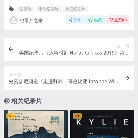
基督教
宗教纪录片
美国纪录片
纪录片之家
分享
收藏
点赞(
0
)
上一篇
美国纪录片《危急时刻 Horas Críticas 2019》第一
季全13集 西语中英双字 无水印纯净版 1080P/MK
V/29.4G 地质灾害
下一篇
史密森尼频道《走进野外：哥伦比亚 Into the Wild:
Colombia 2018》第一季全5集 英语中英双字 1080
P/MP4/3.33G 动物的故事
相关纪录片
VIP
VIP