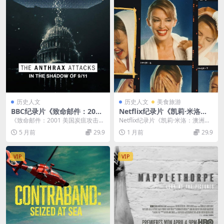
历史人文
历史人文
美食旅游
BBC纪录片《致命邮件：2001
Netflix纪录片《凯莉·米洛：
美国炭疽攻击事件 The Anthr
澳洲天后之路 Kylie 2026》全
《致命邮件：2001 美国炭疽攻击事
Netflix纪录片《凯莉·米洛：澳洲天
ax Attacks 2022》英语中字
3集 英语多国字幕 无水印纯净
件》：揭开黑暗历史的伤痛面纱 20
后之路 Kylie 2026》介绍 20...
5 月前
29.9
1 月前
29.9
1080P/MKV/1.81G 美国炭疽
版 1080P/MKV/7.08G 国宝级
01年，对...
袭击事件
天后
VIP
VIP