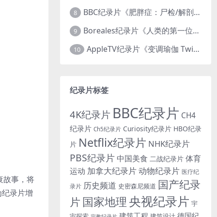
BBC纪录片《肥胖症：尸检/解剖肥胖 Obesity: The Post Mortem 2016》英语中英双字 无水印纯净版 1080P/MKV/1.03G
8
Boreales纪录片《人类的第一位动物朋友：人类和狗的神奇故事 Man’s First Friend 2018》英语中英双字 1080P/MP4/1.8G 狗的神奇故事
9
AppleTV纪录片《变调瑜伽 Twisted Yoga 2026》全3集 英语中英双字 无水印纯净版 1080P/MKV/10G 瑜伽大师背后的真相
10
纪录片标签
BBC纪录片
4K纪录片
CH4
纪录片
Curiosity纪录片
HBO纪录
Ch5纪录片
Netflix纪录片
NHK纪录片
片
PBS纪录片
中国美食
体育
二战纪录片
加拿大纪录片
动物纪录片
运动
医疗纪
衰故事，将
国产纪录
历史频道
史密森尼频道
录片
为纪录片增
央视纪录片
国家地理
片
宇
建筑工程
德国纪
宙探索
建筑设计
宗教纪录片