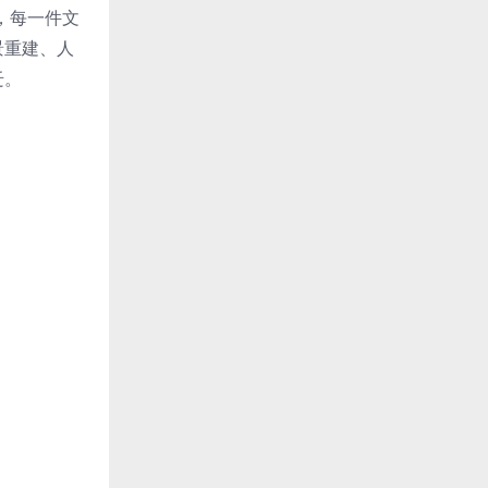
，每一件文
景重建、人
迁。