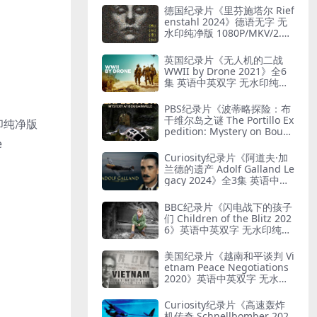
勒共存
德国纪录片《里芬施塔尔 Rief
enstahl 2024》德语无字 无
水印纯净版 1080P/MKV/2.12
G 艺术与纳粹
英国纪录片《无人机的二战
WWII by Drone 2021》全6
集 英语中英双字 无水印纯净
版 1080P/MKV/19.7G 二战无
人机
PBS纪录片《波蒂略探险：布
干维尔岛之谜 The Portillo Ex
水印纯净版
pedition: Mystery on Boug
ainville Island 2019》英语
e
中英双字 无水印纯净版 1080
Curiosity纪录片《阿道夫·加
P/MKV/5.18G 山本五十六死
兰德的遗产 Adolf Galland Le
因
gacy 2024》全3集 英语中英
双字 无水印纯净版 1080P/M
KV/5.14G 王牌飞行员
BBC纪录片《闪电战下的孩子
们 Children of the Blitz 202
6》英语中英双字 无水印纯净
版 1080P/MKV/818M 战争下
的儿童
美国纪录片《越南和平谈判 Vi
etnam Peace Negotiations
2020》英语中英双字 无水印
纯净版 1080P/MKV/2.71G 越
南和平协议
Curiosity纪录片《高速轰炸
机传奇 Schnellbomber 202