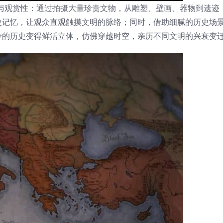
性与观赏性：通过拍摄大量珍贵文物，从雕塑、壁画、器物到遗迹
史记忆，让观众直观触摸文明的脉络；同时，借助细腻的历史场
冷的历史变得鲜活立体，仿佛穿越时空，亲历不同文明的兴衰变