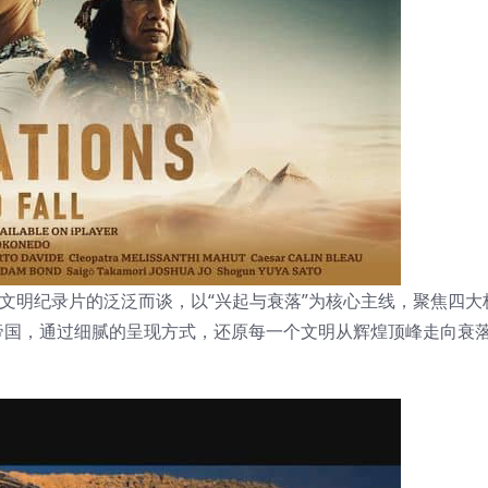
出传统文明纪录片的泛泛而谈，以“兴起与衰落”为核心主线，聚焦四
帝国，通过细腻的呈现方式，还原每一个文明从辉煌顶峰走向衰