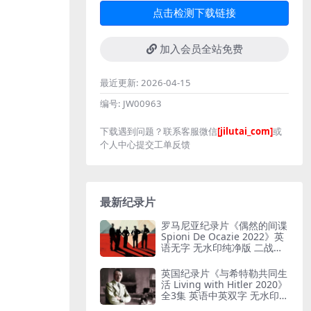
点击检测下载链接
加入会员全站免费
最近更新:
2026-04-15
编号:
JW00963
下载遇到问题？联系客服微信
[jilutai_com]
或
个人中心提交工单反馈
最新纪录片
罗马尼亚纪录片《偶然的间谍
Spioni De Ocazie 2022》英
语无字 无水印纯净版 二战谍
报行动
英国纪录片《与希特勒共同生
活 Living with Hitler 2020》
全3集 英语中英双字 无水印纯
净版 1080P/MKV/13G 与希特