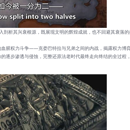
深入剖析其兴衰根源，既展现文明的辉煌成就，也不回避其衰落的
的血腥权力斗争——克娄巴特拉与兄弟之间的内战，揭露权力博
力的逐步渗透与侵蚀，完整还原法老时代最终走向终结的全过程