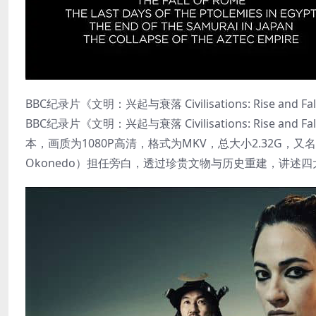
BBC纪录片《文明：兴起与衰落 Civilisations: Rise and 
BBC纪录片《文明：兴起与衰落 Civilisations: Rise
本，画质为1080P高清，格式为MKV，总大小2.32G，又名《
Okonedo）担任旁白，透过珍贵文物与历史重建，讲述