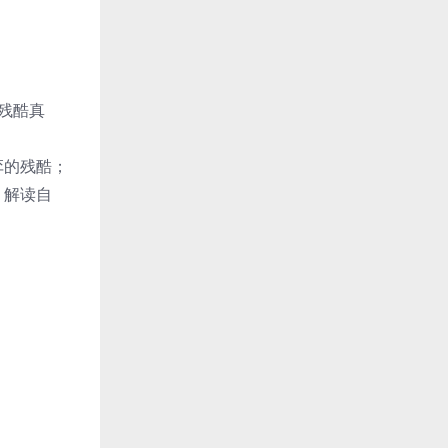
残酷真
弈的残酷；
，解读自