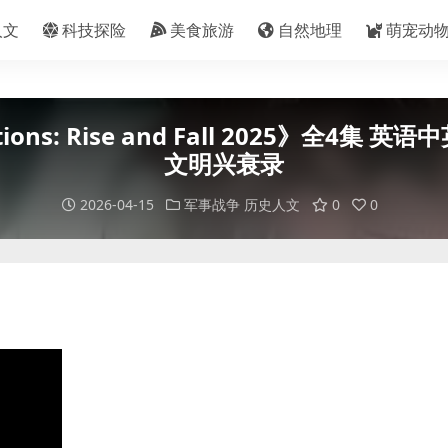
人文
科技探险
美食旅游
自然地理
萌宠动
ns: Rise and Fall 2025》全4集 英
文明兴衰录
2026-04-15
军事战争
历史人文
0
0