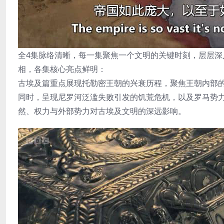
全4集脉络清晰，每一集聚焦一个文明的关键时刻，层层
相，各集核心亮点鲜明：
古埃及篇重点展现托勒密王朝的兴衰历程，聚焦王朝内部
同时，呈现尼罗河泛滥失败引发的饥荒危机，以及罗马势
然、权力与外部势力对古埃及文明的深远影响。