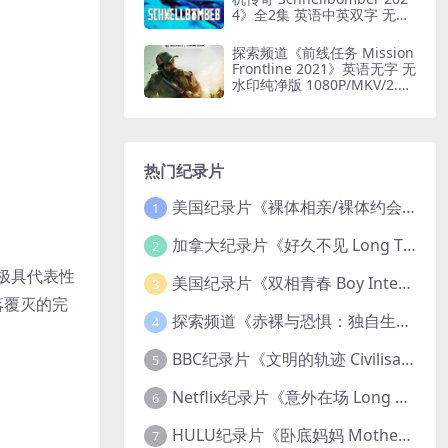
4》全2集 英语中英双字 无水
印纯净版 1080P/MKV/1.6G
闪电轰炸机
探索频道《前线任务 Mission
Frontline 2021》英语无字 无
水印纯净版 1080P/MKV/2.51
G 印度边境部队
热门纪录片
美国纪录片《裸体相亲/裸体约会 Dating Naked 2014-2016》第1-3季全33集 英语中英双字 无水印纯净版 1080P/MKV/85.6G 裸体相亲真人秀
1
加拿大纪录片《好久不见 Long Time Comin 1993》英语中英双字 官方纯净版 1080P/MKV/1G 女同性艺术家
2
大极具代表性
美国纪录片《双相青春 Boy Interrupted 2009》英语中英双字 官方纯净版 1080P/MKV/1.43G 青少年躁郁症
3
落覆灭的完
探索频道《赤裸与恐惧：独自生存/赤裸荒野求生 Naked and Afraid: Solo 2023》第一季全8集 英语中英双字 官方纯净版 高码1080P/MKV/45.4G
4
BBC纪录片《文明的轨迹 Civilisations 1969》全13集 英语中英双字 高清收藏版 1080P/MKV/64.1G 西方艺术史话
5
Netflix纪录片《意外在场 Long Shot 2017》英语中字 720P/NKV/1.06GB 美国谋杀误判案件
6
HULU纪录片《卧底妈妈 Mother Undercover 2023》全4集 英语中英双字 官方纯净版 1080P/MKV/7.6G 拯救孩子
7