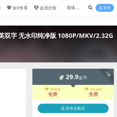
物
永V专享
会员介绍
登录
语中英双字 无水印纯净版 1080P/MKV/2.32G
下载
29.9
金币
VIP会员
永久会员
免费
免费
登录后购买