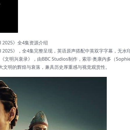
Fall 2025》全4集资源介绍
 and Fall 2025》，全4集完整呈现，英语原声搭配中英双字字幕，无
文明兴衰录》，由BBC Studios制作，索菲·奥康内多（Sophi
四大文明的辉煌与衰落，兼具历史厚重感与视觉观赏性。