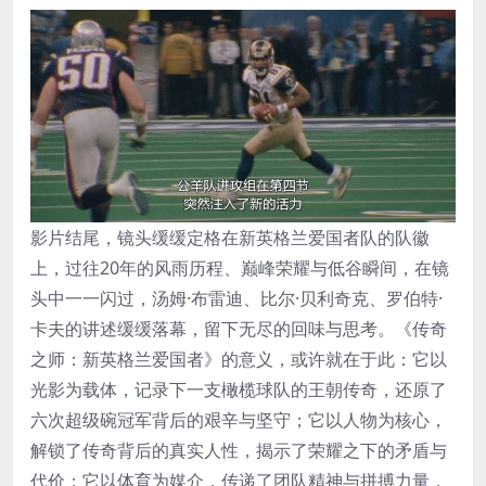
影片结尾，镜头缓缓定格在新英格兰爱国者队的队徽
上，过往20年的风雨历程、巅峰荣耀与低谷瞬间，在镜
头中一一闪过，汤姆·布雷迪、比尔·贝利奇克、罗伯特·
卡夫的讲述缓缓落幕，留下无尽的回味与思考。《传奇
之师：新英格兰爱国者》的意义，或许就在于此：它以
光影为载体，记录下一支橄榄球队的王朝传奇，还原了
六次超级碗冠军背后的艰辛与坚守；它以人物为核心，
解锁了传奇背后的真实人性，揭示了荣耀之下的矛盾与
代价；它以体育为媒介，传递了团队精神与拼搏力量，