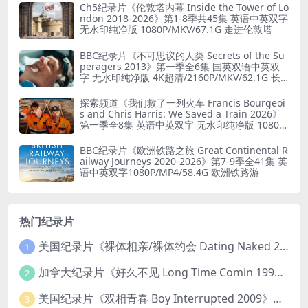
Ch5纪录片《伦敦塔内幕 Inside the Tower of Lo
ndon 2018-2026》第1-8季共45集 英语中英双字
无水印纯净版 1080P/MKV/67.1G 走进伦敦塔
BBC纪录片《不可思议的人类 Secrets of the Su
peragers 2013》第一季全6集 国英双语中英双
字 无水印纯净版 4K超清/2160P/MKV/62.1G 长
寿的秘诀
探索频道《我们救了一列火车 Francis Bourgeoi
s and Chris Harris: We Saved a Train 2026》
第一季全8集 英语中英双字 无水印纯净版 1080P/
MKV/19.6G 火车修复
BBC纪录片《欧洲铁路之旅 Great Continental R
ailway Journeys 2020-2026》第7-9季全41集 英
语中英双字1080P/MP4/58.4G 欧洲铁路游
热门纪录片
美国纪录片《裸体相亲/裸体约会 Dating Naked 2014-2016》第1-3季全33集 英语中英双字 无水印纯净版 1080P/MKV/85.6G 裸体相亲真人秀
1
加拿大纪录片《好久不见 Long Time Comin 1993》英语中英双字 官方纯净版 1080P/MKV/1G 女同性艺术家
2
美国纪录片《双相青春 Boy Interrupted 2009》英语中英双字 官方纯净版 1080P/MKV/1.43G 青少年躁郁症
3