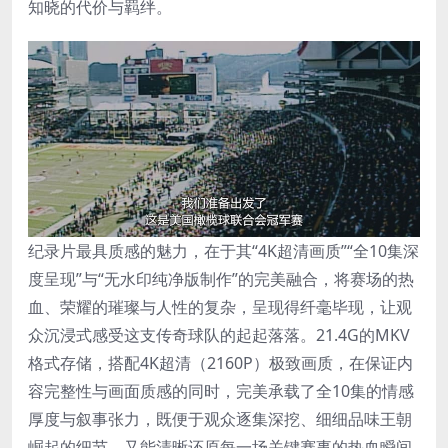
知晓的代价与羁绊。
纪录片最具质感的魅力，在于其“4K超清画质”“全10集深
度呈现”与“无水印纯净版制作”的完美融合，将赛场的热
血、荣耀的璀璨与人性的复杂，呈现得纤毫毕现，让观
众沉浸式感受这支传奇球队的起起落落。21.4G的MKV
格式存储，搭配4K超清（2160P）极致画质，在保证内
容完整性与画面质感的同时，完美承载了全10集的情感
厚度与叙事张力，既便于观众逐集深挖、细细品味王朝
崛起的细节，又能清晰还原每一场关键赛事的热血瞬间