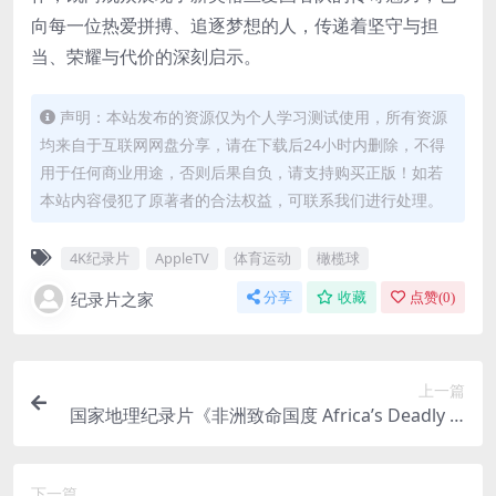
向每一位热爱拼搏、追逐梦想的人，传递着坚守与担
当、荣耀与代价的深刻启示。
声明：本站发布的资源仅为个人学习测试使用，所有资源
均来自于互联网网盘分享，请在下载后24小时内删除，不得
用于任何商业用途，否则后果自负，请支持购买正版！如若
本站内容侵犯了原著者的合法权益，可联系我们进行处理。
4K纪录片
AppleTV
体育运动
橄榄球
纪录片之家
分享
收藏
点赞(
0
)
上一篇
国家地理纪录片《非洲致命国度 Africa’s Deadly Ki
ngdom 2018》全6集 英语中英双字 4K超清/2160
P/MP4/7.48G 致命非洲
下一篇