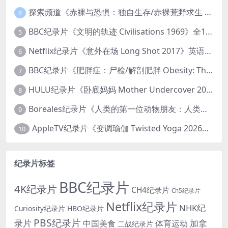
探索频道《赤裸与恐惧：独自生存/赤裸荒野求生 Naked and Afraid: Solo 2023》第一季全8集 英语中英双字 官方纯净版 高码1080P/MKV/45.4G
4
BBC纪录片《文明的轨迹 Civilisations 1969》全13集 英语中英双字 高清收藏版 1080P/MKV/64.1G 西方艺术史话
5
Netflix纪录片《意外在场 Long Shot 2017》英语中字 720P/NKV/1.06GB 美国谋杀误判案件
6
BBC纪录片《肥胖症：尸检/解剖肥胖 Obesity: The Post Mortem 2016》英语中英双字 无水印纯净版 1080P/MKV/1.03G
7
HULU纪录片《卧底妈妈 Mother Undercover 2023》全4集 英语中英双字 官方纯净版 1080P/MKV/7.6G 拯救孩子
8
Boreales纪录片《人类的第一位动物朋友：人类和狗的神奇故事 Man’s First Friend 2018》英语中英双字 1080P/MP4/1.8G 狗的神奇故事
9
AppleTV纪录片《变调瑜伽 Twisted Yoga 2026》全3集 英语中英双字 无水印纯净版 1080P/MKV/10G 瑜伽大师背后的真相
10
纪录片标签
BBC纪录片
4K纪录片
CH4纪录片
Ch5纪录片
Netflix纪录片
NHK纪
Curiosity纪录片
HBO纪录片
PBS纪录片
录片
加拿
中国美食
体育运动
二战纪录片