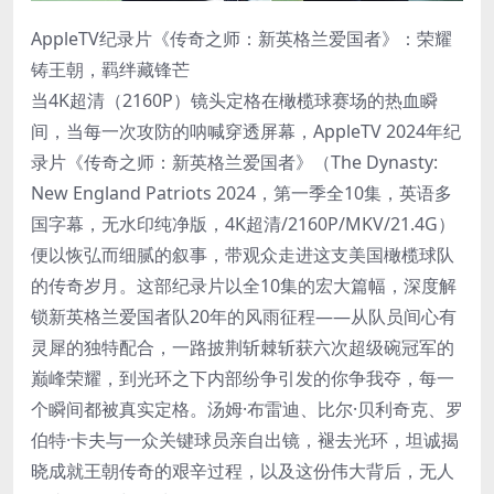
AppleTV纪录片《传奇之师：新英格兰爱国者》：荣耀
铸王朝，羁绊藏锋芒
当4K超清（2160P）镜头定格在橄榄球赛场的热血瞬
间，当每一次攻防的呐喊穿透屏幕，AppleTV 2024年纪
录片《传奇之师：新英格兰爱国者》（The Dynasty:
New England Patriots 2024，第一季全10集，英语多
国字幕，无水印纯净版，4K超清/2160P/MKV/21.4G）
便以恢弘而细腻的叙事，带观众走进这支美国橄榄球队
的传奇岁月。这部纪录片以全10集的宏大篇幅，深度解
锁新英格兰爱国者队20年的风雨征程——从队员间心有
灵犀的独特配合，一路披荆斩棘斩获六次超级碗冠军的
巅峰荣耀，到光环之下内部纷争引发的你争我夺，每一
个瞬间都被真实定格。汤姆·布雷迪、比尔·贝利奇克、罗
伯特·卡夫与一众关键球员亲自出镜，褪去光环，坦诚揭
晓成就王朝传奇的艰辛过程，以及这份伟大背后，无人