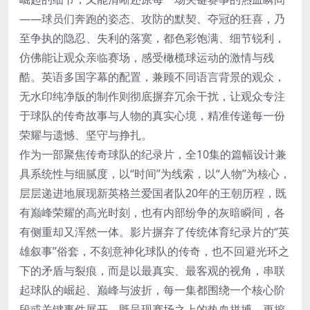
——球员们奔跑的姿态、攻防的默契、夺冠的狂喜，乃
至争执的隐忍、失利的落寞，都色彩饱满、细节锐利，
仿佛能让观众亲临赛场，感受橄榄球运动的激情与残
酷。英语多国字幕的配置，兼顾不同语言背景的观众，
无水印纯净版的制作则彻底摒弃冗余干扰，让观众专注
于球队的传奇故事与人物的真实心境，精准传递每一份
荣耀与遗憾、坚守与挣扎。
作为一部聚焦传奇球队的纪录片，全10集的篇幅设计兼
具系统性与细腻度，以“时间”为线索，以“人物”为核心，
层层递进地展现新英格兰爱国者队20年的王朝历程，既
有巅峰荣耀的高光时刻，也有内部纷争的灰暗瞬间，各
有侧重却又浑然一体。影片摒弃了传统体育纪录片的“英
雄叙事”俗套，不刻意神化球队的传奇，也不回避光环之
下的矛盾与裂痕，而是以最真实、最客观的视角，串联
起球队的崛起、巅峰与波折，每一集都围绕一个核心阶
段或关键事件展开，既呈现赛场之上的热血拼搏，更挖