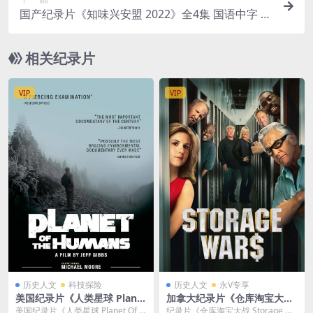
国产纪录片《知味兴安盟 2022》全4集 国语中字 4
K超清/2160P/MP4/8.82G 内蒙古美食文化
相关纪录片
VIP
VIP
历史人文
科技探险
历史人文
永V专享
美国纪录片《人类星球 Planet
加拿大纪录片《仓库淘宝大战/
Of The Humans 2019》英语
仓储挖宝王 Storage Wars》
美国纪录片《人类星球 Planet Of T
纪录片《仓库淘宝大战 Storage Wa