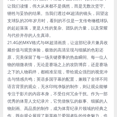
让我们读懂，伟大从来都不是偶然，而是无数次坚守、
牺牲与妥协的结果。当我们透过4K超清的镜头，回望这
支球队的20年岁月时，看到的不仅是一支传奇橄榄球队
的起起落落，更是人性的复杂、团队的力量，以及荣耀
与代价并存的人生真谛。
21.4G的MKV格式与4K超清画质，让这部纪录片兼具收
藏价值与观赏体验，极致的高清呈现与细腻的色彩还
原，完美保留了每一场关键赛事的热血瞬间、每一位人
物的细微表情，无论是赛场之上的攻防博弈，还是赛场
之下的人物羁绊，都精准呈现，带给观众强烈的视觉冲
击与情感共鸣；英语多国字幕的配置，兼顾了全球不同
语言背景的观众，无水印纯净版的制作，则让观众能够
专注于影片的内容本身，不受任何冗余干扰。作为一部
优秀的体育人文纪录片，它凭借恢弘的叙事、细腻的人
物刻画、高品质的制作，成为体育纪录片领域的经典之
作，既向观众展现了新英格兰爱国者队的传奇魅力，也