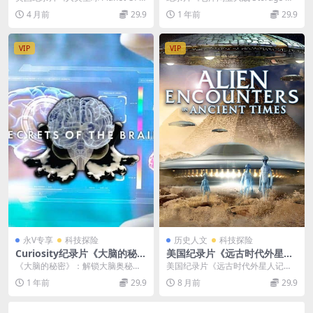
中英双字 无水印纯净版 1080
第1-12季全265集 英语外挂中
he Humans 2019》资源介...
rs》：一场寻宝者的盛宴 《仓库淘
4 月前
29.9
1 年前
29.9
P/MKV/1.9G 清洁能源
字 官方纯净收藏版 1080P/M
宝大...
P4/448G
VIP
VIP
永V专享
科技探险
历史人文
科技探险
Curiosity纪录片《大脑的秘密
美国纪录片《远古时代外星人
Secrets of the Brain 2021》
记录 Alien Encounters in A
《大脑的秘密》：解锁大脑奥秘的
美国纪录片《远古时代外星人记录
第1-2季全20集 英语中英双字
ncient Times 2021》英语中
奇妙之旅 《大脑的秘密 Secrets of
（Alien Encounters in Anci...
1 年前
29.9
8 月前
29.9
无水印纯净版 1080P/MKV/3
英双字 官方纯净版 1080P/M
th...
3.2G 大脑的秘密
KV/2.81G 古代UFO记录