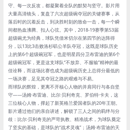
守、每一次反攻，都凝聚着全队的默契与坚守。影片用
大量高清镜头，复盘了六次超级碗夺冠的关键赛事，从
落后时的沉着反击，到决胜时刻的致命一击，每一个瞬
间都热血沸腾、扣人心弦。其中，2018-19赛季第53届
超级碗尤为经典，球队凭借米切尔在第四节的达阵得
分，以13比3击败洛杉矶公羊队夺冠，这既是球队历史
上的第6个超级碗冠军，也是明星四分卫布雷迪的第6个
超级碗冠军，更是这支球队“不放弃、不服输”精神的最
佳诠释，而这场比赛也成为超级碗历史上总得分最低的
一场决赛，足见其夺冠之路的艰难与不易。
而球队的辉煌，更离不开核心人物的并肩同行与各自坚
守——汤姆·布雷迪、比尔·贝利奇克、罗伯特·卡夫，这
三位核心人物，撑起了新英格兰爱国者队的20年王朝。
影片通过他们的亲自讲述，解锁了三人之间的羁绊与分
歧：比尔·贝利奇克的严苛执教、精准战术，为球队奠定
了坚实的基础，是球队的“战术灵魂”；汤姆·布雷迪的天