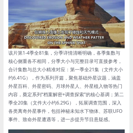
该片第1-4季全81集，分季详情清晰明确，各季集数与
核心侧重各不相同，分季大小与完整目录可直接参考，
合计集数与总大小精准对应：第一季全21集（文件大小
约6.41G），作为系列开篇，聚焦基础外星议题，涵盖
外星百科、外星密码、月球外星人、外星植入物等热门
内容，奠定系列“档案解密+调查探索”的核心基调；第二
季全20集（文件大小约6.29G），拓展调查范围，深入
各类离奇外星事件，包括神秘未知水下物体、苏联UFO
事件、致命外星遭遇等，进一步提升节目悬疑感。