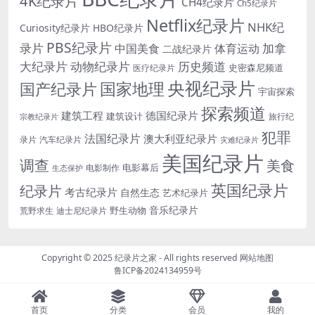
4K纪录片
CH4纪录片
Ch5纪录片
Netflix纪录片
NHK纪
Curiosity纪录片
HBO纪录片
PBS纪录片
录片
加拿
中国美食
体育运动
二战纪录片
大纪录片
动物纪录片
历史频道
史密森尼频道
医疗纪录片
央视纪录片
国家地理
国产纪录片
宇宙探索
探索频道
建筑工程
德国纪录片
建筑设计
旅行纪
宗教纪录片
犯罪
法国纪录片
澳大利亚纪录片
录片
汽车纪录片
灾难纪录片
美国纪录片
调查
美食
电影幕后
电影制作
生态保护
英国纪录片
纪录片
考古纪录片
自然生态
艺术纪录片
音乐纪录片
野生动物
迪士尼纪录片
荒野求生
Copyright © 2025
纪录片之家
- All rights reserved
网站地图
鲁ICP备2024134959号
首页
分类
会员
我的