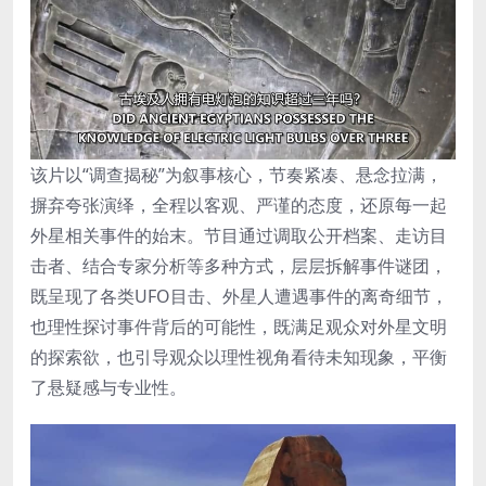
该片以“调查揭秘”为叙事核心，节奏紧凑、悬念拉满，
摒弃夸张演绎，全程以客观、严谨的态度，还原每一起
外星相关事件的始末。节目通过调取公开档案、走访目
击者、结合专家分析等多种方式，层层拆解事件谜团，
既呈现了各类UFO目击、外星人遭遇事件的离奇细节，
也理性探讨事件背后的可能性，既满足观众对外星文明
的探索欲，也引导观众以理性视角看待未知现象，平衡
了悬疑感与专业性。