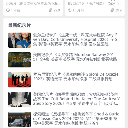
观/南美野生动物 Wildlife Wo
the Ocean 2023》第一季全4
纪录片《南美野生动物奇观 Wildlife
BBC纪录片《海洋间谍》（Spy in t
nders of South America》
集 英语中字 无水印纯净版 10
Wonders of South A...
he Ocean 2023）：“间谍生...
1 年前
29.9
10 月前
29.9
无对白 有水印 4K超清/MP4/
80P/MKV/12.5G 间谍生物
6.15G
最新纪录片
爱尔兰纪录片《生死一线：科克大学医院 Any Gi
ven Day: Cork University Hospital 2026》全6
集 英语中英双字 无水印纯净版 爱尔兰医院
美国纪录片《孟买铁路 Mumbai Railway 201
5》全4集 英语中英双字 无水印纯净版 孟买铁路
罗马尼亚纪录片《偶然的间谍 Spioni De Ocazie
2022》英语无字 无水印纯净版 二战谍报行动
美国纪录片《凶手背后的邪教：安德烈娅·耶茨的
故事 The Cult Behind the Killer: The Andrea Y
ates Story 2026》全3集 英语中英双字 无水印纯
净版 精神控制
探索频道《废棚寻车：经典老爷车 Shed & Burie
d: Classic Cars 2024-2026》第1-4集全38集 英
语中英双字 无水印纯净版 翻新老爷车