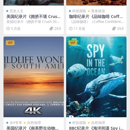
历史人文
科技探险
美食旅游
美国纪录片《拥挤不堪 Crush
咖啡纪录片《品味咖啡 Coffe
2023》全2集 英语中英双字 无
e Confidential》全2季 汉语
美国纪录片《拥挤不堪 Crush 202
《品味咖啡》（Coffee Confidentia
水印纯净版 1080P/MKV/5.41
中字 720P高清百度网盘下载
3》：梨泰院噩梦的惨痛纪实 2023
l）是香港TVB制作的咖啡主题...
5 月前
29.9
11 月前
29.9
G 韩国梨泰院踩踏事件
年...
VIP
VIP
永V专享
自然地理
科技探险
自然地理
美国纪录片《南美野生动物奇
BBC纪录片《海洋间谍 Spy in